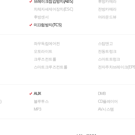
브레이크잠김방지(ABS)
후방카메라
차체자세제어장치(ESC)
전방카메라
후방센서
어라운드뷰
미끄럼방지(TCS)
좌우독립에어컨
스탑앤고
오토라이트
전동트렁크
크루즈컨트롤
스마트트렁크
스마트크루즈컨트롤
전자주차브레이크(EPB
AUX
DMB
)
블루투스
CD플레이어
MP3
AV시스템