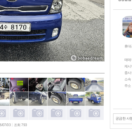
휴대
매매
제시
종사
소속
주소
궁금한 사
/07/03
조회 793