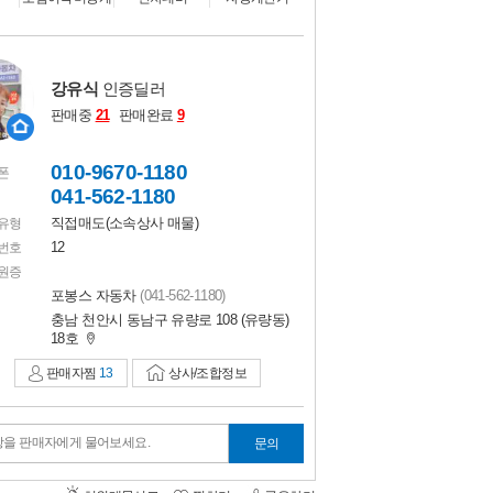
비교하기
0
강유식
인증딜러
판매중
21
판매완료
9
010-9670-1180
폰
041-562-1180
직접매도(소속상사 매물)
유형
12
번호
원증
포봉스 자동차
(041-562-1180)
충남 천안시 동남구 유량로 108 (유량동)
18호
판매자찜
13
상사/조합정보
항을 판매자에게 물어보세요.
문의