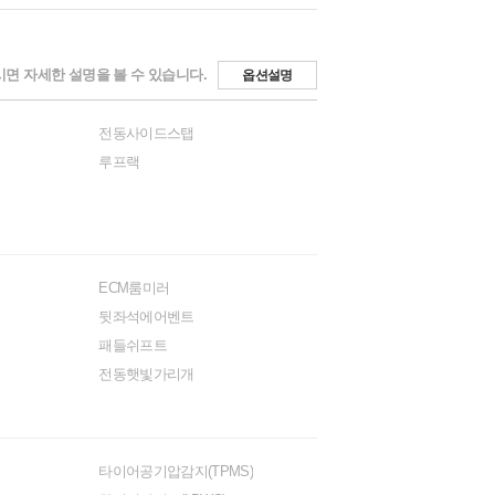
면 자세한 설명을 볼 수 있습니다.
옵션설명
전동사이드스탭
루프랙
ECM룸미러
뒷좌석에어벤트
패들쉬프트
전동햇빛가리개
타이어공기압감지(TPMS)