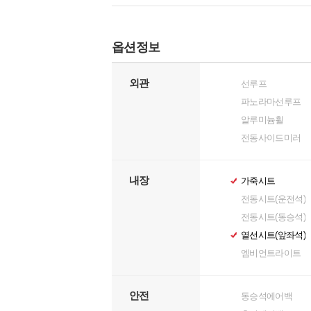
옵션정보
외관
선루프
파노라마선루프
알루미늄휠
전동사이드미러
내장
가죽시트
전동시트(운전석)
전동시트(동승석)
열선시트(앞좌석)
엠비언트라이트
안전
동승석에어백