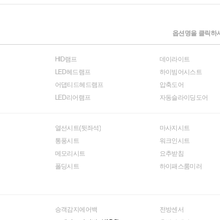
옵션명을 클릭하시
HID램프
데이라이트
LED헤드램프
하이빔어시스트
어댑티드헤드램프
압축도어
LED리어램프
자동슬라이딩도어
열선시트(뒷좌석)
마사지시트
통풍시트
워크인시트
메모리시트
요추받침
폴딩시트
하이패스룸미러
승객감지에어백
전방센서