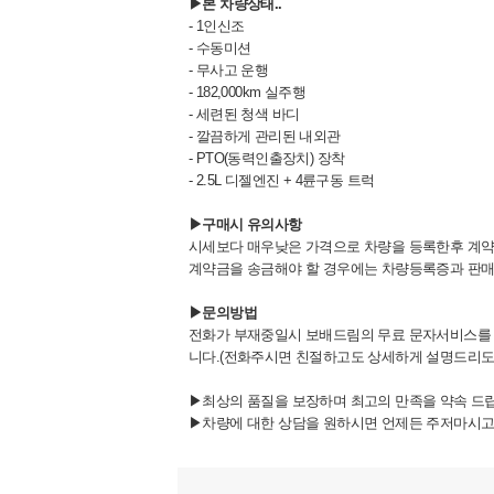
▶본 차량상태..
- 1인신조
- 수동미션
- 무사고 운행
- 182,000km 실주행
- 세련된 청색 바디
- 깔끔하게 관리된 내외관
- PTO(동력인출장치) 장착
- 2.5L 디젤엔진 + 4륜구동 트럭
▶구매시 유의사항
시세보다 매우낮은 가격으로 차량을 등록한후 계약
계약금을 송금해야 할 경우에는 차량등록증과 판매
▶문의방법
전화가 부재중일시 보배드림의 무료 문자서비스를 
니다.(전화주시면 친절하고도 상세하게 설명드리도
▶최상의 품질을 보장하며 최고의 만족을 약속 드
▶차량에 대한 상담을 원하시면 언제든 주저마시고