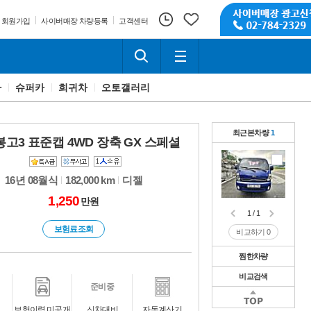
회원가입
사이버매장 차량등록
고객센터
카
슈퍼카
희귀차
오토갤러리
최근본차량
1
봉고3 표준캡 4WD 장축 GX 스페셜
16년 08월식
182,000 km
디젤
1,250
만원
1 / 1
보험료조회
비교하기
0
찜한차량
비교검색
1 / 1
준비중
비교하기
0
1 / 1
보험이력 미공개
신차대비
자동계산기