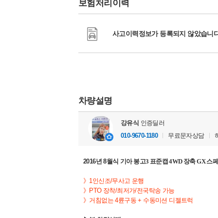
보험처리이력
사고이력정보가 등록되지 않았습니다
차량설명
강유식
인증딜러
010-9670-1180
무료문자상담
2016년 8월식
기아 봉고3 표준캡 4WD 장축 GX 스
》1인신조/무사고 운행
》
PTO 장착/
최저가/전국탁송 가능
》거침없는 4륜구동 + 수동미션 디젤트럭