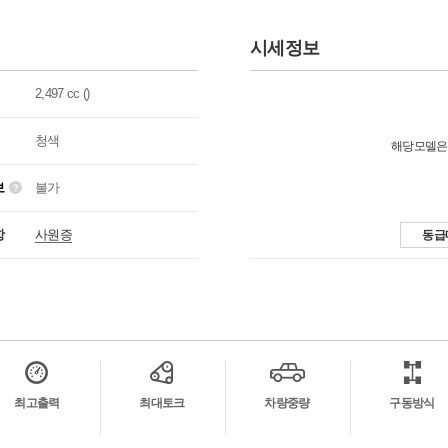
시세정보
2,497 cc ()
청색
해당모델은
보
불가
항
사원증
동급
최고출력
최대토크
차량중량
구동방식