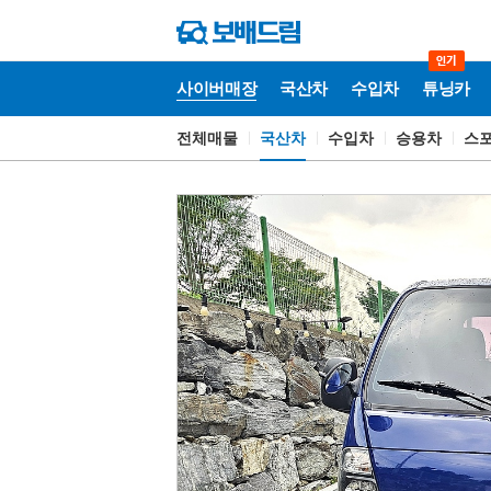
사이버매장
국산차
수입차
튜닝카
전체매물
국산차
수입차
승용차
스
사
이
버
매
장