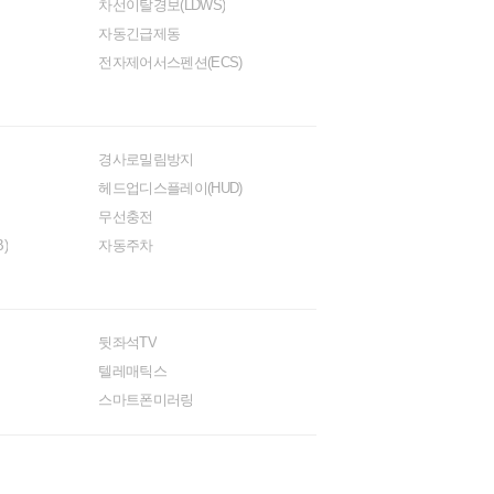
차선이탈경보(LDWS)
자동긴급제동
전자제어서스펜션(ECS)
경사로밀림방지
헤드업디스플레이(HUD)
무선충전
)
자동주차
뒷좌석TV
텔레매틱스
스마트폰미러링