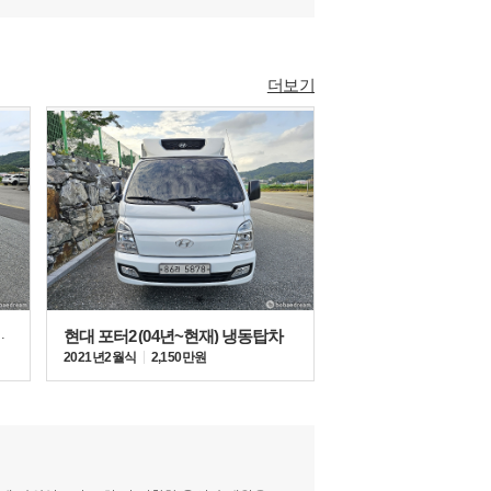
더보기
) CRDi 더블캡
현대 포터2 (04년~현재) 냉동탑차
2021년 2월식
2,150만원