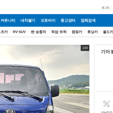
로그인
커뮤니티
내차팔기
오토바이
중고장터
업체검색
포츠카
RV·SUV
밴·승합차
픽업·트럭
캠핑카
튜닝카
올드
1
/
30
기아 
성능점검