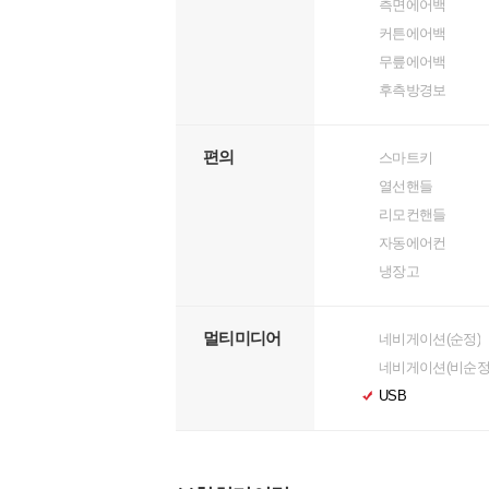
측면에어백
커튼에어백
무릎에어백
후측방경보
편의
스마트키
열선핸들
리모컨핸들
자동에어컨
냉장고
멀티미디어
네비게이션(순정)
네비게이션(비순정
USB