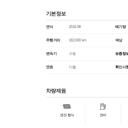
기본정보
연식
2016.08
배기량
주행거리
182,000 km
색상
변속기
수동
보증정
연료
디젤
확인사
차량제원
차
량
정
보
엔진 형식
연비