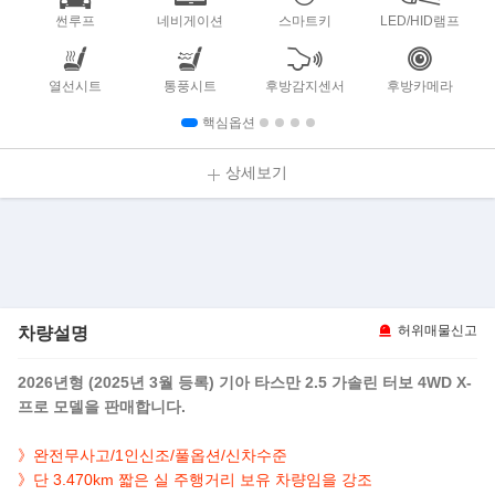
썬루프
네비게이션
스마트키
LED/HID램프
열선시트
통풍시트
후방감지센서
후방카메라
핵심옵션
상세보기
차량설명
허위매물신고
2026년형 (2025년 3월 등록) 기아 타스만 2.5 가솔린 터보 4WD X-
프로 모델을 판매합니다.
》완전무사고/1인신조/풀옵션/신차수준
》단 3.470km 짧은 실 주행거리 보유 차량임을 강조