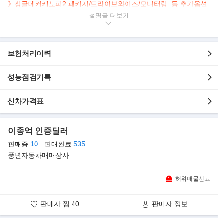
》싱글데커캐노피2 패키지/드라이브와이즈/모니터링..등 추가옵션
설명글
▶차량 설명
- 사고여부 : 완전무사고(무도색),풀옵션, 1인신조, 신차수준
- 차 종 : 기아 타스만 2.5 가솔린 4WD 익스트림
- 연 식 : 2026년
보험처리이력
- 색 상 : 흰색
- 주행거리 : 3,470Km
- 내 / 외관 : 실내와 실외가 깔끔하고 청결합니다.
성능점검기록
- 차량(추가옵션/장점)상세
▶추가옵션
신차가격표
- 싱글데커캐노피2패키지
- 드라이브와이즈 150
- 하만카돈-프리미엄사운드 60
이종억 인증딜러
- 하이테크 95
10
535
판매중
판매완료
- 모니터링 120
풍년자동차매매상사
- 썬루프 50
- 스노우화이트펄 8
허위매물신고
▶판매자의 한마디
판매자 찜
40
판매자 정보
안녕하세요.
현대캐피탈 제휴 안심매매상사