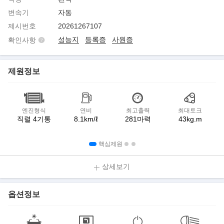
변속기
자동
제시번호
20261267107
성능지
등록증
사원증
확인사항
제원정보
엔진형식
연비
최고출력
최대토크
직렬 4기통
8.1km/ℓ
281마력
43kg.m
핵심제원
상세보기
옵션정보