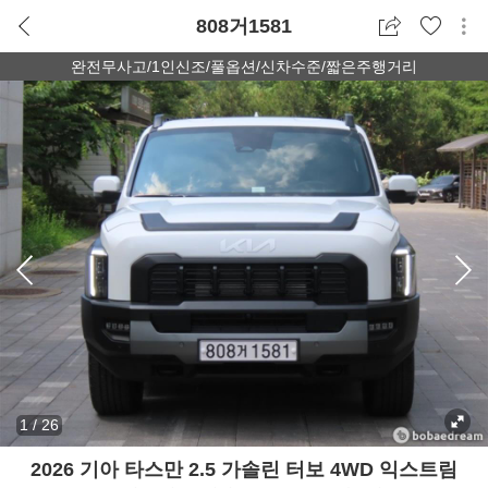
808거1581
완전무사고/1인신조/풀옵션/신차수준/짧은주행거리
1
/
26
2026 기아 타스만 2.5 가솔린 터보 4WD 익스트림