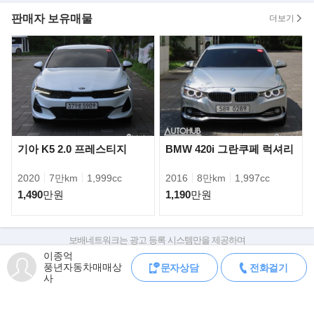
24년째 풍년자동차를 운영하고있는
판매자 보유매물
더보기
대표 이종억 입니다.
현재 보시는 차량은 매입부터 판매까지
직접 관리하고 있는 차량입니다.
100%실매물임을 이름을 걸고 약속드립니다.
알려드립니다
저희 풍년자동차는
박리다매 판매 및
전국 가격경쟁으로 인해,
기아 K5 2.0 프레스티지
BMW 420i 그란쿠페 럭셔리
시세대비 저렴하게 판매중입니다.
2020
7만km
1,999cc
2016
8만km
1,997cc
따라서 중고차 구매시,
정찰제 원칙으로 진행됨을 알려드립니다.
1,490
만원
1,190
만원
▶중고차(할부/리스)금융서비스
현재 저희매장은
보배네트워크는 광고 등록 시스템만을 제공하며
현대캐피탈 제휴매매상사로,
판매자가 직접 등록한 내용에 대한 모든 책임은 판매자에게 있습니다.
이종억
풍년자동차매매상
합리적인 금리로 이용하실수있습니다.
문자상담
전화걸기
차량 구매 시 차량등록증, 성능점검기록부, 실제 차량 상태,
사
차대번호 조회로 직접 정보를 확인하세요.
ex) 1,000만원 할부시 월평균 납입금
차대번호는 등록증과 성능지에 나와있으며
183,714원- (신용등급에따라 차등)
조회 시 정확한 옵션과 제원을 확인 할 수 있습니다.