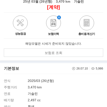
25년 03월 (26년형)
3,470 km
가솔린
[계약]
0
성능점검
보험이력
총비용 계산기
해당모델은 시세가 준비되지 않았습니다.
보험료 조회
기본정보
26.07.10
5,986
연식
2025/03 (26년형)
주행거리
3,470 km
연료
가솔린
배기량
2,497 cc
색상
흰색