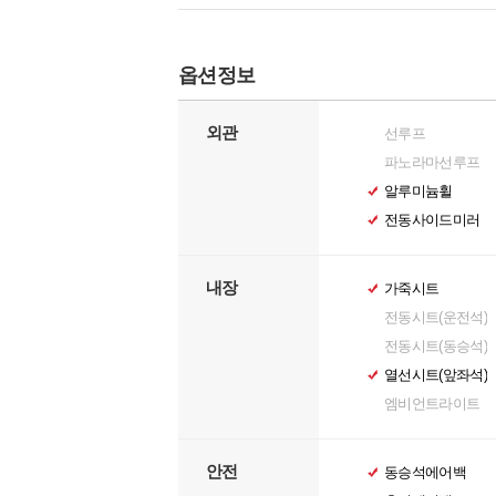
옵션정보
외관
선루프
파노라마선루프
알루미늄휠
전동사이드미러
내장
가죽시트
전동시트(운전석)
전동시트(동승석)
열선시트(앞좌석)
엠비언트라이트
안전
동승석에어백