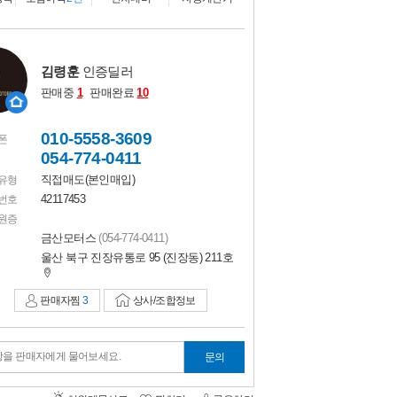
비교하기
0
김령훈
인증딜러
판매중
1
판매완료
10
010-5558-3609
폰
054-774-0411
직접매도(본인매입)
유형
42117453
번호
원증
금산모터스
(054-774-0411)
울산 북구 진장유통로 95 (진장동) 211호
판매자찜
3
상사/조합정보
항을 판매자에게 물어보세요.
문의