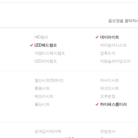
옵션명을 클릭하시
HID램프
데이라이트
LED헤드램프
하이빔어시스트
어댑티드헤드램프
압축도어
LED리어램프
자동슬라이딩도어
열선시트(뒷좌석)
마사지시트
통풍시트
워크인시트
메모리시트
요추받침
폴딩시트
하이패스룸미러
승객감지에어백
전방센서