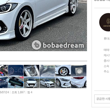
휴대
매매
제시
종사
소속
주소
/07/24
조회 1,697
찜 4
궁금한 사