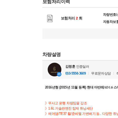
보험처리이력
차량번호
보험처리
2
회
자동차보
차량설명
김령훈
인증딜러
010-5558-3609
무료문자상담
2016년형 (2015년 11월 등록)
현대 아반떼AD 1.6 
》무사고 운행 차량임을 강조
》1.6L 가솔린엔진 탑재 튜닝세단
》에어댐/TE37 휠/준비엘 가변배기 등.. 다양한 튜