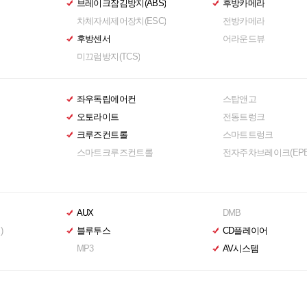
브레이크잠김방지(ABS)
후방카메라
차체자세제어장치(ESC)
전방카메라
후방센서
어라운드뷰
미끄럼방지(TCS)
좌우독립에어컨
스탑앤고
오토라이트
전동트렁크
크루즈컨트롤
스마트트렁크
스마트크루즈컨트롤
전자주차브레이크(EPB
AUX
DMB
)
블루투스
CD플레이어
MP3
AV시스템