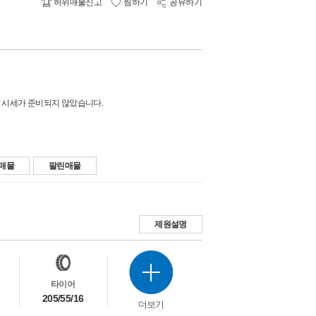
허위매물신고
찜하기
공유하기
 시세가 준비되지 않았습니다.
매물
팔린매물
제원설명
타이어
205/55/16
더보기