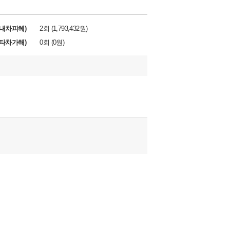
내차피헤)
2회 (1,793,432원)
타차가해)
0회 (0원)