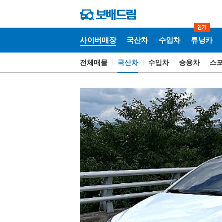
사이버매장
국산차
수입차
튜닝카
전체매물
국산차
수입차
승용차
스
사
이
버
매
장