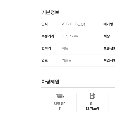
기본정보
연식
2015.11 (16년형)
배기량
주행거리
157,575 km
색상
변속기
자동
보증정
연료
가솔린
확인사
차량제원
차
량
정
보
엔진 형식
연비
l4
13.7km/ℓ