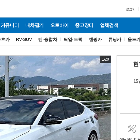
로그인
커뮤니티
내차팔기
오토바이
중고장터
업체검색
포츠카
RV·SUV
밴·승합차
픽업·트럭
캠핑카
튜닝카
올드
1
/
20
현
15
성능점검 미