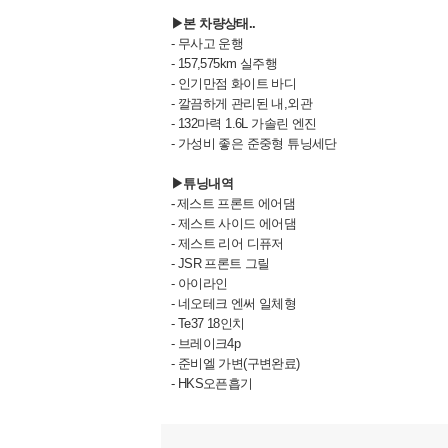
▶본 차량상태..
- 무사고 운행
- 157,575km 실주행
- 인기만점 화이트 바디
- 깔끔하게 관리된 내,외관
- 132마력 1.6L 가솔린 엔진
- 가성비 좋은 준중형 튜닝세단
▶튜닝내역
-
제스트 프론트 에어댐
- 제스트 사이드 에어댐
- 제스트 리어 디퓨저
- JSR 프론트 그릴
- 아이라인
- 네오테크 엔써 일체형
- Te37 18인치
- 브레이크4p
- 준비엘 가변(구변완료)
- HKS오픈흡기
- 패들쉬프트
- 트렁크 민짜 작업
- 우퍼 , 등등