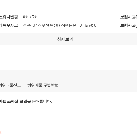
/소유자변경
0회 / 5회
보험사고(
험 특수사고
전손: 0 / 침수전손 : 0 / 침수분손 : 0 / 도난: 0
보험사고(
상세보기
허위매물신고
허위매물 구별방법
스마트 스페셜
모델을 판매합니다.
닝