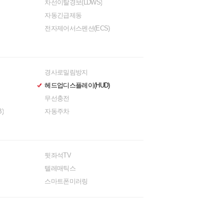
차선이탈경보(LDWS)
자동긴급제동
전자제어서스펜션(ECS)
경사로밀림방지
헤드업디스플레이(HUD)
무선충전
)
자동주차
뒷좌석TV
텔레매틱스
스마트폰미러링