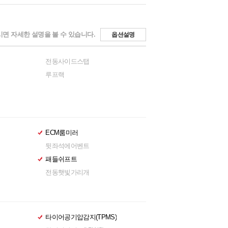
면 자세한 설명을 볼 수 있습니다.
옵션설명
전동사이드스탭
루프랙
ECM룸미러
뒷좌석에어벤트
패들쉬프트
전동햇빛가리개
타이어공기압감지(TPMS)