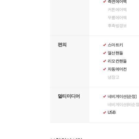
측면에어백
커튼에어백
무릎에어백
후측방경보
편의
스마트키
열선핸들
리모컨핸들
자동에어컨
냉장고
멀티미디어
네비게이션(순정)
네비게이션(비순정
USB