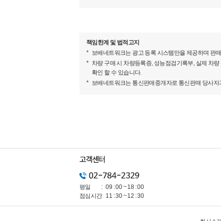
▶판매자의 한마디
안녕하십니까?
책임한계 및 법적고지
보배네트워크는 광고 등록 시스템만을 제공하며 판매
자동차 매매업에 배운 노하우로 보다 나은 자동차
차량 구매 시 차량등록증, 성능점검기록부, 실제 차량
100% 실매물 차량이며 허위 매물일시 위약금 지
확인 할 수 있습니다.
보배네트워크는 통신판매중개자로 통신판매 당사자가 아
실 생활에 쓰이는 기본 옵션들은 모두 장착이 되어
타이어 , 가스켓 , 브레이크 패드 등등 기본정비완료
차량 내역 좋으며 기본기 완벽에가까운 차량입니다
엔진소리 좋고 미션 충격없습니다.
시운전 및 전체점검 가능합니다.
전액할부가능 카드결제가능 대차가능
좋은 차량은 고객님을 오래 기다리지 않습니다.
》소유주 정보로
평일
09 : 00 ~ 18 : 00
점심시간
11 : 30 ~ 12 : 30
- 30대 남성분이 타던 차량입니다.
가까운거리 출퇴근용으로 사용하였던 차량.