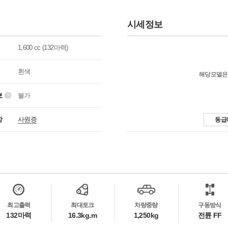
시세정보
1,600 cc (132마력)
흰색
해당모델은
보
불가
항
사원증
동급
최고출력
최대토크
차량중량
구동방식
132마력
16.3kg.m
1,250kg
전륜 FF