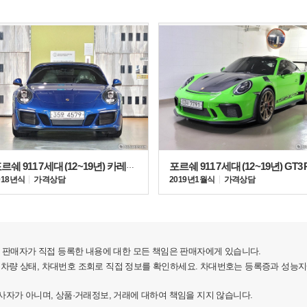
양과 새틴 글로스 플래티넘 디자인이 특징이다.
. 포르쉐 액티브 서스펜션 매니지먼트(PASM)가 포함된
포르쉐 911 7세대 (12~19년) 카레라 4 GTS 카브리올레
포르쉐 911 7세대 (12~19년) GT3 
미러, 포르쉐 다이내믹 라이트 시스템 플러스가 포함된
018년식
가격상담
2019년 1월식
가격상담
루프, 후방 카메라 등이 포함된다.
판매자가 직접 등록한 내용에 대한 모든 책임은 판매자에게 있습니다.
 차량 상태, 차대번호 조회로 직접 정보를 확인하세요. 차대번호는 등록증과 성능
가 아니며, 상품·거래정보, 거래에 대하여 책임을 지지 않습니다.