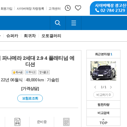
회원가입
사이버매장 차량등록
고객센터
카
슈퍼카
희귀차
오토갤러리
최근본차량
1
파나메라 2세대 2.9 4 플래티넘 에
디션
22년 06월식
49,000 km
가솔린
1 / 1
[가격상담]
비교하기
0
보험료조회
찜한차량
비교검색
1 / 1
비교하기
0
1 / 1
준비중