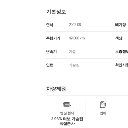
기본정보
연식
2022.06
배기량
주행거리
49,000 km
색상
변속기
자동
보증정
연료
가솔린
확인사
차량제원
차
량
정
보
엔진 형식
연비
2.9 V6 터보 가솔린
직접분사