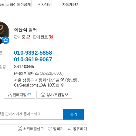
비교하기
0
등록
보험이력 미공개
신차대비
자동계산기
이윤식
딜러
판매중
43
판매완료
34
010-9392-5858
폰
010-3619-9067
SS17-00445
원증
(주)조이모터스
(02-2210-8388)
서울 성동구 자동차시장1길 96 (용답동,
CarSeoul.com) 10층 1005호
판매자찜
67
상사/조합정보
항을 판매자에게 물어보세요.
문의
허위매물신고
찜하기
공유하기