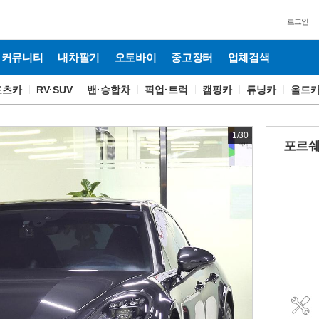
로그인
커뮤니티
내차팔기
오토바이
중고장터
업체검색
포츠카
RV·SUV
밴·승합차
픽업·트럭
캠핑카
튜닝카
올드
1
/
30
포르쉐 