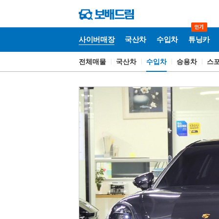
사이버매장
국산차
수입차
튜닝카
전체매물
국산차
수입차
승용차
스
사
이
버
매
장