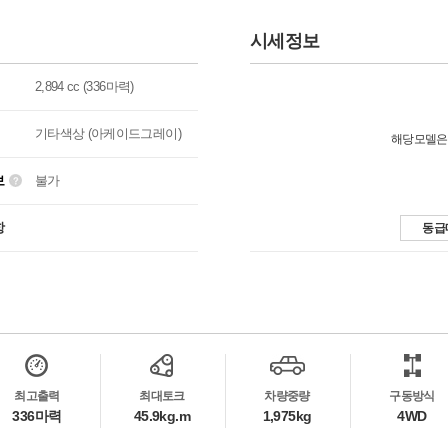
시세정보
2,894 cc (336마력)
기타색상 (아케이드그레이)
해당모델은
보
불가
항
동급
최고출력
최대토크
차량중량
구동방식
336마력
45.9kg.m
1,975kg
4WD