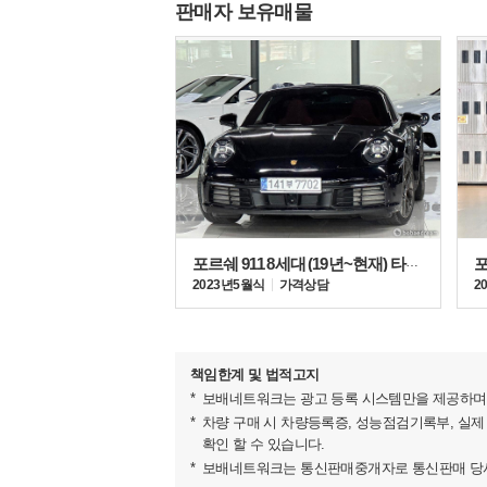
판매자 보유매물
파나메라 4 플래티넘 에디션은 더욱 확장된 기본사
이 모델에는 인기 옵션들이 기본 사양으로 포함된다
포르쉐 911 8세대 (19년~현재) 타르가 4
어댑티브 에어 서스펜션, 자동 디밍 기능의 사이드
2023년 5월식
가격상담
2
LED(발광다이오드) 매트릭스 헤드램프, 파노라믹 
책임한계 및 법적고지
보배네트워크는 광고 등록 시스템만을 제공하며 
차량 구매 시 차량등록증, 성능점검기록부, 실제
확인 할 수 있습니다.
보배네트워크는 통신판매중개자로 통신판매 당사자