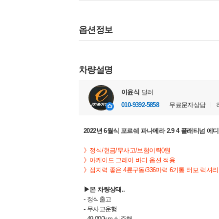
옵션정보
차량설명
이윤식
딜러
010-9392-5858
무료문자상담
2022년 6월식 포르쉐 파나메라 2.9 4 플래티넘 
》정식/현금/무사고/보험이력0원
》아케이드 그레이 바디 옵션 적용
》접지력 좋은 4륜구동/336마력 6기통 터보 럭셔
▶본 차량상태..
- 정식출고
- 무사고운행
- 49,000km 실주행