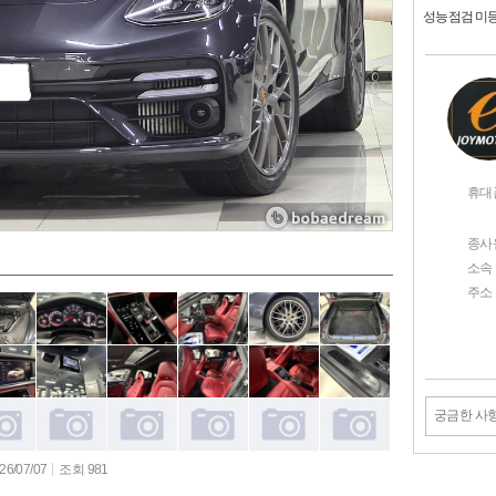
성능점검 미
휴대
종사
소속
주소
궁금한 사
6/07/07
조회 981