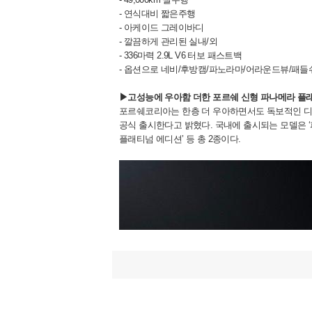
- 연식대비 짧은주행
- 아케이드 그레이바디
- 깔끔하게 관리된 실내/외
- 336마력 2.9L V6 터보 패스트백
- 옵션으로 네비/후방캠/파노라마/어라운드뷰/패들쉬
▶고성능에 우아함 더한
포르쉐 신형 파나메라 플
포르쉐코리아는 한층 더 우아하면서도 독보적인 디
공식 출시한다고 밝혔다. 국내에 출시되는 모델은 ‘파
플래티넘 에디션’ 등 총 2종이다.