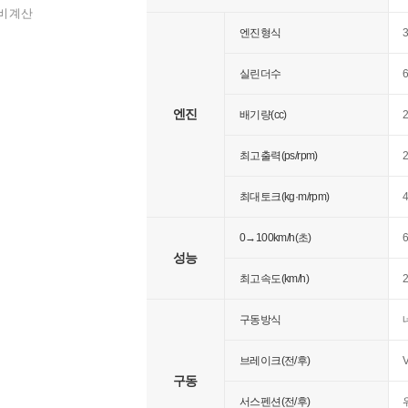
비 계산
엔진형식
실린더수
엔진
배기량(cc)
2
최고출력(ps/rpm)
2
최대토크(kg·m/rpm)
4
0→100km/h(초)
성능
최고속도(km/h)
구동방식
브레이크(전/후)
구동
서스펜션(전/후)