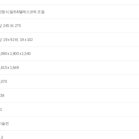
전동식,틸트&텔레스코픽 조절
: 245 뒤: 275
: 19 x 9J 뒤: 19 x 10J
,090 x 1,900 x 1,540
,615 x 1,649
,070
138
41
가솔린
.3