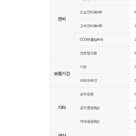
도심연비(km/ℓ)
8
연비
고속연비(km/ℓ)
1
CO2배출(g/km)
연료탱크(ℓ)
기본
보증기간
파워트레인
승차정원
기타
공차중량(kg)
적재용량(kg)
색상