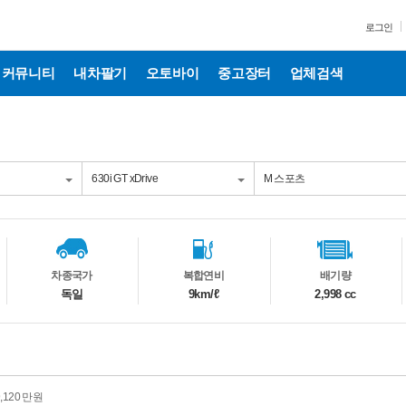
로그인
커뮤니티
내차팔기
오토바이
중고장터
업체검색
차종국가
복합연비
배기량
독일
9km/ℓ
2,998 cc
9,120 만원