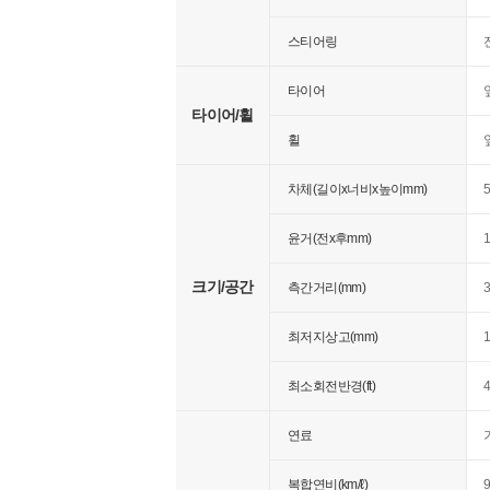
스티어링
타이어
앞
타이어/휠
휠
앞
차체(길이x너비x높이mm)
5
윤거(전x후mm)
1
크기/공간
측간거리(mm)
3
최저지상고(mm)
최소회전반경(ft)
연료
복합연비(km/ℓ)
9