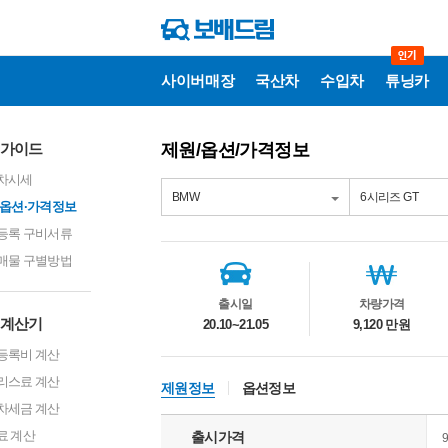
사이버매장
국산차
수입차
튜닝카
매
가이드
제원/옵션/가격정보
매
가
차시세
이
드
·옵션·가격정보
등록 구비서류
차
량
매물 구별방법
정
보
출시일
차량가격
계산기
20.10~21.05
9,120 만원
등록비 계산
리스료 계산
제원정보
옵션정보
차세금 계산
료 계산
출시가격