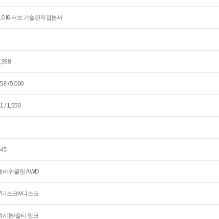
3.0 I6 터보 가솔린직접분사
6
,998
58 / 5,000
1 / 1,550
6
245
네바퀴굴림 AWD
V디스크/V디스크
위시본/멀티 링크