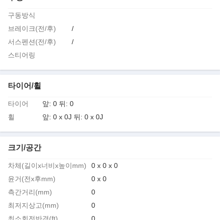
구동방식
브레이크(전/후)
/
서스펜션(전/후)
/
스티어링
타이어/휠
타이어
앞: 0 뒤: 0
휠
앞: 0 x 0J 뒤: 0 x 0J
크기/공간
차체(길이x너비x높이mm)
0 x 0 x 0
윤거(전x후mm)
0 x 0
측간거리(mm)
0
최저지상고(mm)
0
최소회전반경(ft)
0