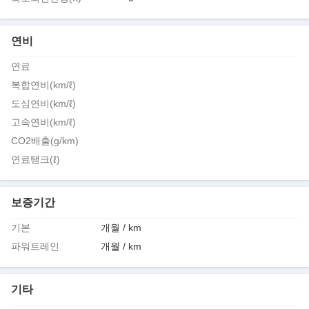
연비
연료
복합연비(km/ℓ)
도심연비(km/ℓ)
고속연비(km/ℓ)
CO2배출(g/km)
연료탱크(ℓ)
보증기간
기본
개월 / km
파워트레인
개월 / km
기타