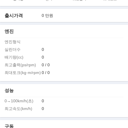
출시가격
0 만원
엔진
엔진형식
실린더수
0
배기량(cc)
0
최고출력(ps/rpm)
0 / 0
최대토크(kg·m/rpm)
0 / 0
성능
0→100km/h(초)
0
최고속도(km/h)
0
구동