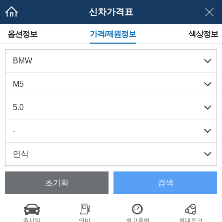
신차가격표
메
옵션정보
가격/제원정보
색상정보
뉴
네
이
게
이
션
초기화
검색
출시일
연비
최고출력
최대토크