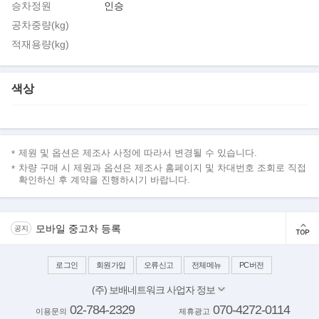
승차정원
인승
공차중량(kg)
적재용량(kg)
색상
제원 및 옵션은 제조사 사정에 따라서 변경될 수 있습니다.
차량 구매 시 제원과 옵션은 제조사 홈페이지 및 차대번호 조회로 직접
확인하신 후 계약을 진행하시기 바랍니다.
모바일 중고차 등록
공지
로그인
회원가입
오류신고
전체메뉴
PC버전
(주) 보배네트워크 사업자 정보
대표이사: 김보배
02-784-2329
070-4272-0114
이용문의
제휴광고
서울 양천구 목동동로 233-1 드림타워 11,12층