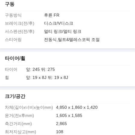
구동
구동방식
후륜 FR
브레이크(전/후)
디스크/V디스크
서스펜션(전/후)
멀티 링크/멀티 링크
스티어링
전동식,틸트&텔레스코픽 조절
타이어/휠
타이어
앞: 245 뒤: 275
휠
앞: 19 x 8J 뒤: 19 x 8J
크기/공간
차체(길이x너비x높이mm)
4,850 x 1,860 x 1,420
윤거(전x후mm)
1,605 x 1,585
측간거리(mm)
2,865
최저지상고(mm)
108