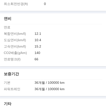
최소회전반경(ft)
0
연비
연료
복합연비(km/ℓ)
12.1
도심연비(km/ℓ)
10.4
고속연비(km/ℓ)
15.2
CO2배출(g/km)
140
연료탱크(ℓ)
66
보증기간
기본
36개월 / 100000 km
파워트레인
36개월 / 100000 km
기타