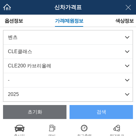
신차가격표
메
옵션정보
가격/제원정보
색상정보
뉴
네
이
게
이
션
초기화
검색
출시일
연비
최고출력
최대토크