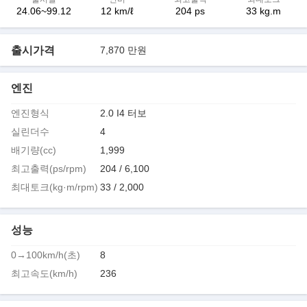
24.06~99.12
12 km/ℓ
204 ps
33 kg.m
출시가격
7,870 만원
엔진
엔진형식
2.0 I4 터보
실린더수
4
배기량(cc)
1,999
최고출력(ps/rpm)
204 / 6,100
최대토크(kg·m/rpm)
33 / 2,000
성능
0→100km/h(초)
8
최고속도(km/h)
236