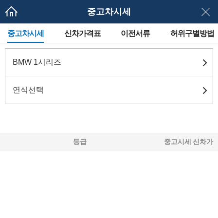
중고차시세
메
중고차시세
신차가격표
이전서류
허위구별방법
뉴
네
이
게
BMW 1시리즈
이
션
연식선택
등급
중고시세
신차가