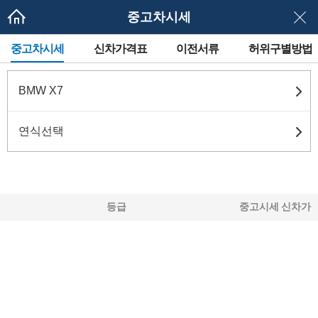
중고차시세
메
중고차시세
신차가격표
이전서류
허위구별방법
뉴
네
이
게
BMW X7
이
션
연식선택
등급
중고시세
신차가