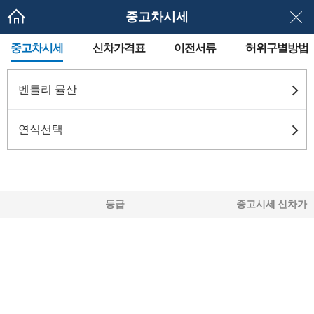
중고차시세
메
중고차시세
신차가격표
이전서류
허위구별방법
뉴
네
이
게
벤틀리 뮬산
이
션
연식선택
등급
중고시세
신차가