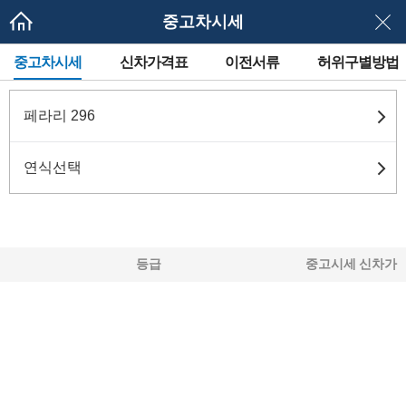
중고차시세
메
중고차시세
신차가격표
이전서류
허위구별방법
뉴
네
이
게
페라리 296
이
션
연식선택
등급
중고시세
신차가