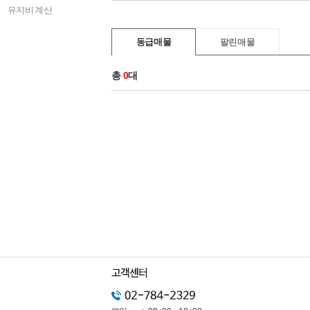
아우디
47
유지비 계산
폭스바겐
16
렉서스
14
동급매물
팔린매물
미니
14
BYD
0
총
0
대
DS
0
GMC
29
닛산
7
다이하쓰
0
닷지
28
동펑
1
란치아
0
람보르기니
104
랜드로버
89
로버
1
로터스
2
롤스로이스
123
르노
0
링컨
8
마이바흐
5