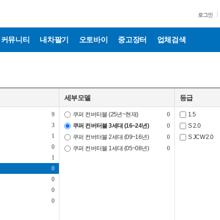
로그인
커뮤니티
내차팔기
오토바이
중고장터
업체검색
세부모델
등급
9
쿠퍼 컨버터블 (25년~현재)
0
1.5
3
쿠퍼 컨버터블 3세대 (16~24년)
0
S 2.0
1
쿠퍼 컨버터블 2세대 (09~16년)
0
S JCW 2.0
0
쿠퍼 컨버터블 1세대 (05~08년)
0
1
0
0
0
0