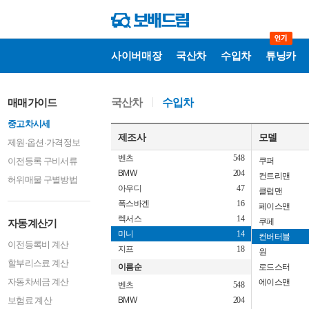
사이버매장
국산차
수입차
튜닝카
자
매매가이드
국산차
수입차
동
계
중고차시세
산
기
제조사
모델
제원·옵션·가격정보
벤츠
548
이전등록 구비서류
쿠퍼
BMW
204
컨트리맨
허위매물 구별방법
아우디
47
클럽맨
폭스바겐
16
페이스맨
렉서스
14
쿠페
자동계산기
미니
14
컨버터블
이전등록비 계산
지프
18
원
할부리스료 계산
이름순
로드스터
자동차세금 계산
에이스맨
벤츠
548
보험료 계산
BMW
204