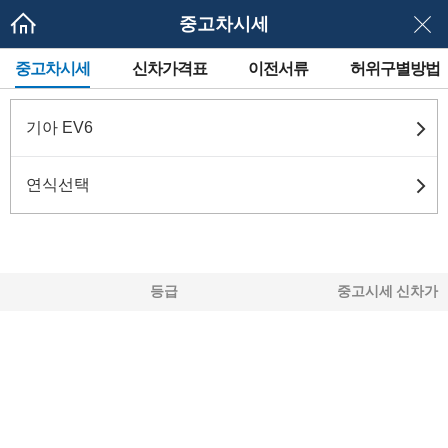
중고차시세
메
중고차시세
신차가격표
이전서류
허위구별방법
뉴
네
이
게
기아 EV6
이
션
연식선택
등급
중고시세
신차가