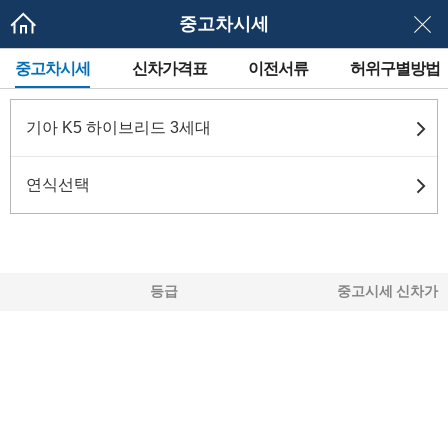
중고차시세
메
중고차시세
신차가격표
이전서류
허위구별방법
뉴
네
이
게
기아 K5 하이브리드 3세대
이
션
연식선택
등급
중고시세
신차가