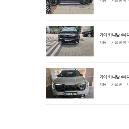
모
자동
가솔린 하
델
옵
션
모
자동
가솔린 하
델
옵
션
기아 카니발 4세대
모
자동
가솔린
델
옵
션