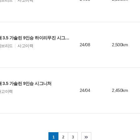
이브리드
사고이력
기아 카니발 4세대 3.5 가솔린 9인승 하이리무진 시그니처
24/08
2,500km
이브리드
사고이력
 3.5 가솔린 9인승 시그니처
24/04
2,450km
사고이력
1
2
3