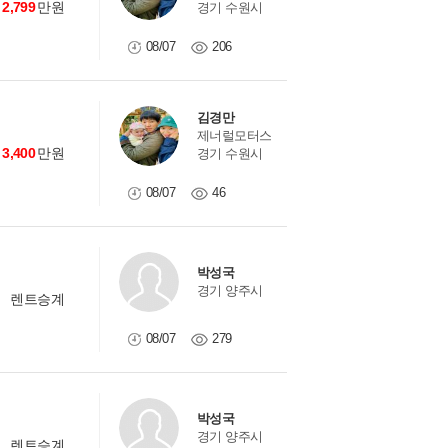
2,799
만원
경기 수원시
08/07
206
김경만
제너럴모터스
3,400
만원
경기 수원시
08/07
46
박성국
경기 양주시
렌트승계
08/07
279
박성국
경기 양주시
렌트승계