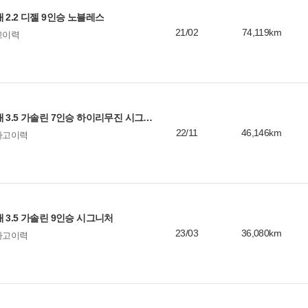
0
 2.2 디젤 9인승 노블레스
1
21/02
74,119km
고이력
1
기아 카니발 4세대 3.5 가솔린 7인승 하이리무진 시그니처
22/11
46,146km
사고이력
 3.5 가솔린 9인승 시그니처
23/03
36,080km
사고이력