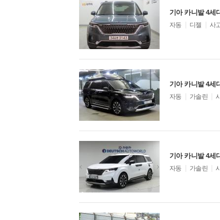
EV4
기아 카니발 4세대
EV5
모
자동
디젤
사
PV5
델
옵
션
모
자동
가솔린
델
옵
션
기아 카니발 4세대
모
자동
가솔린
델
옵
션