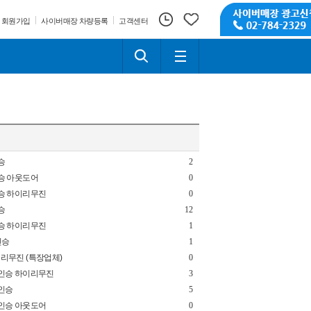
회원가입
사이버매장 차량등록
고객센터
승
2
인승 아웃도어
0
7인승 하이리무진
0
승
12
9인승 하이리무진
1
인승
1
하이리무진 (특장업체)
0
 4인승 하이리무진
3
7인승
5
 7인승 아웃도어
0