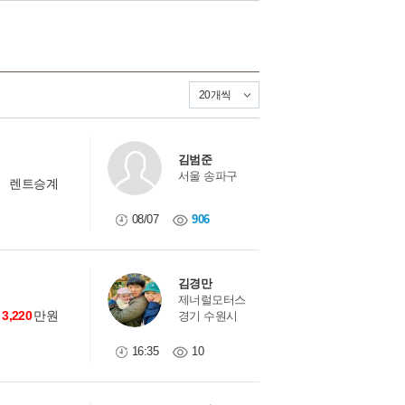
 7인승 하이리무진
2
9인승
9
 9인승 하이리무진
6
11인승
0
 하이리무진 (특장업체)
2
김범준
서울 송파구
렌트승계
08/07
906
김경만
제너럴모터스
3,220
만원
경기 수원시
16:35
10