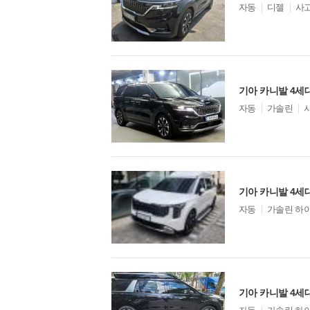
모
자동
디젤
사
델
옵
션
기아 카니발 4세대
모
자동
가솔린
델
옵
션
모
자동
가솔린 하
델
옵
션