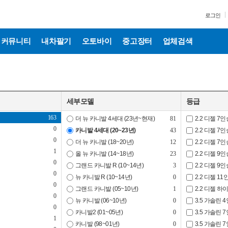
3
로그인
0
0
0
커뮤니티
내차팔기
오토바이
중고장터
업체검색
0
0
0
0
0
세부모델
등급
0
163
더 뉴 카니발 4세대 (23년~현재)
81
2.2 디젤 7인
0
카니발 4세대 (20~23년)
43
2.2 디젤 7
0
더 뉴 카니발 (18~20년)
12
2.2 디젤 
1
올 뉴 카니발 (14~18년)
23
2.2 디젤 9인
0
그랜드 카니발 R (10~14년)
3
2.2 디젤 
0
뉴 카니발 R (10~14년)
0
2.2 디젤 11
0
그랜드 카니발 (05~10년)
1
2.2 디젤 
0
뉴 카니발 (06~10년)
0
3.5 가솔린
0
카니발2 (01~05년)
0
3.5 가솔린 
1
카니발 (98~01년)
0
3.5 가솔린