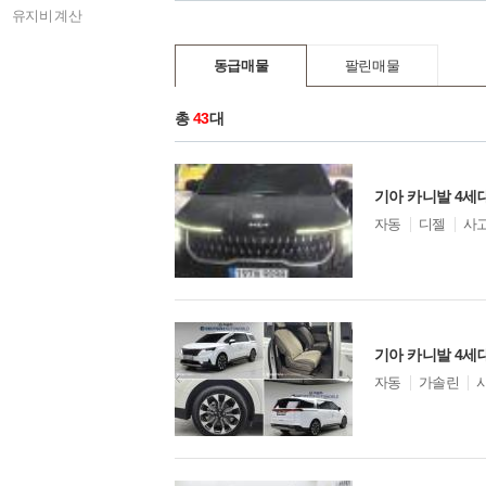
크레도스
유지비 계산
타우너
타이탄
동급매물
팔린매물
토픽
트레이드
총
43
대
프라이드
포르테
파맥스
파크타운
기아 카니발 4세대
포텐샤
모
자동
디젤
사
델
프레지오
옵
기타
션
피아트 132
캠핑카
셀토스
기아 카니발 4세대
K8
모
자동
가솔린
텔루라이드
델
EV6
옵
션
EV9
EV3
타스만