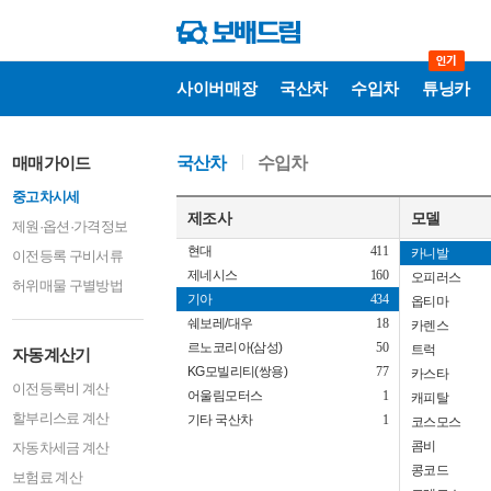
쏘울
세레스
세이블
세피아
사이버매장
국산차
수입차
튜닝카
슈마
스펙트라
쎄라토
자
매매가이드
국산차
수입차
동
아벨라
계
중고차시세
산
엔터프라이즈
기
제조사
모델
제원·옵션·가격정보
엘란
현대
411
카니발
이전등록 구비서류
제네시스
160
오피러스
허위매물 구별방법
기아
434
옵티마
쉐보레/대우
18
카렌스
르노코리아(삼성)
50
트럭
자동계산기
KG모빌리티(쌍용)
77
카스타
이전등록비 계산
어울림모터스
1
캐피탈
할부리스료 계산
기타 국산차
1
코스모스
콤비
자동차세금 계산
콩코드
보험료 계산