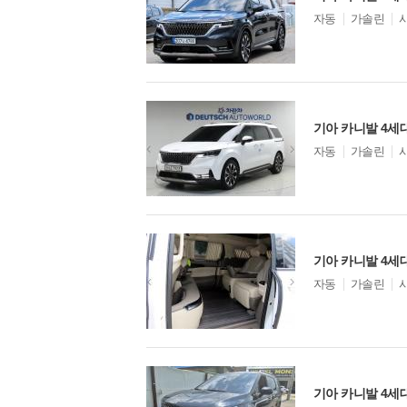
모
자동
가솔린
델
옵
션
기아 카니발 4세대
모
자동
가솔린
델
옵
션
모
자동
가솔린
델
옵
션
기아 카니발 4세대