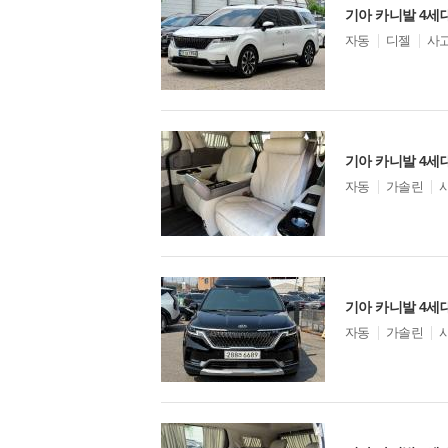
기아 카니발 4세대
모
자동
디젤
사
델
옵
션
모
자동
가솔린
델
옵
션
모
자동
가솔린
델
옵
션