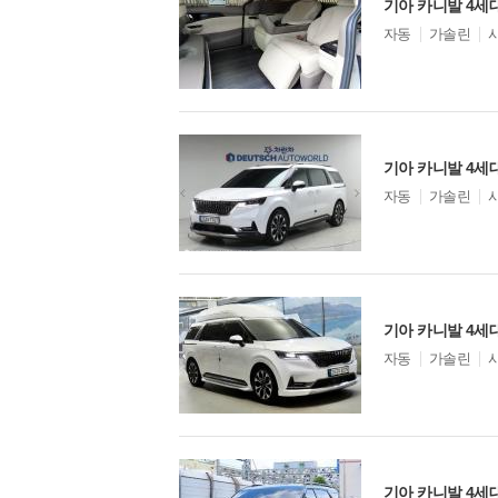
모
자동
가솔린
델
옵
션
기아 카니발 4세대
모
자동
가솔린
델
옵
션
모
자동
가솔린
델
옵
션
기아 카니발 4세대