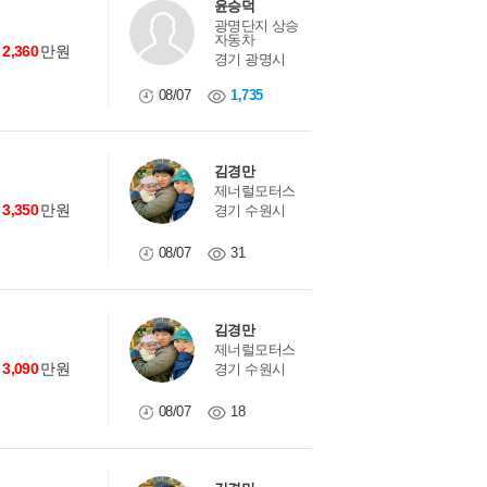
윤승덕
광명단지 상승
자동차
2,360
만원
경기 광명시
08/07
1,735
김경만
제너럴모터스
3,350
만원
경기 수원시
08/07
31
김경만
제너럴모터스
3,090
만원
경기 수원시
08/07
18