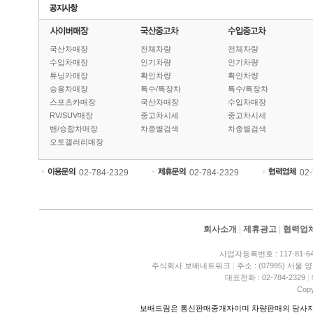
국산차매장
전체차량
전체차량
수입차매장
인기차량
인기차량
튜닝카매장
확인차량
확인차량
승용차매장
특수/특장차
특수/특장차
스포츠카매장
국산차매장
수입차매장
RV/SUV매장
중고차시세
중고차시세
밴/승합차매장
차종별검색
차종별검색
오토갤러리매장
02-784-2329
02-784-2329
02
회사소개
|
제휴광고
|
협력업
사업자등록번호 : 117-81-6
주식회사 보배네트워크
|
주소 : (07995) 서울
대표전화 : 02-784-2329
|
Copy
보배드림은 통신판매중개자이며 차량판매의 당사자가