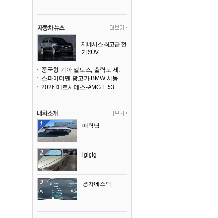
제네시스 최고급 전
기 SUV
곧 베일을 벗는다
중국형 기아 셀토스, 출력도 세지고 27인치 초대형 디스플레이까지
스파이더맨 광고가 BMW 시동화면을 점령하다, 오너들은 불만
2026 메르세데스-AMG E 53 하이브리드 왜건 시승기
매력남
lglglg
경차에스틱