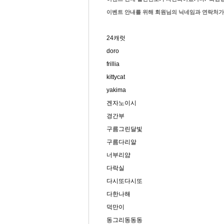
이벤트 안내를 위해 회원님의 닉네임과 연락처가 
24캐럿
doro
frillia
kittycat
yakima
겐자노이시
경간부
구름그린달빛
구름다리알
너부리얌
다락실
다시또다시또
다한나해
덕만이
동그리동동동