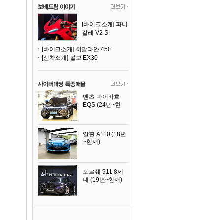
[바이크소개] 파니
갈레 V2 S
[바이크소개] 히말라얀 450
[신차소개] 볼보 EX30
벤츠 마이바흐
EQS (24년~현
재)
2024년식
알핀 A110 (18년
~현재)
2021년식
포르쉐 911 8세
대 (19년~현재)
2026년식