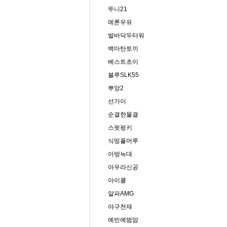
뚜니21
메론우유
발바닥두터워
백마탄토끼
베스트초이
블루SLK55
뿌앙2
선가이
순결한물결
스윗펑키
식띵풀머루
아방늑대
아우라신공
아이쿨
알파AMG
야구천재
예빈예범맘