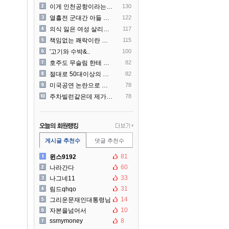
이게 인천공항이라는게 믿겨지..
130
열흘전 군대간 아들 소포(가..
122
의식 잃은 여성 살리려다 성..
117
책임없는 쾌락이란 말에 빡친..
115
'고기와 수박&..
100
호주도 무슬림 한테 점령 당..
82
절대로 50대이상의 딜러를 ..
82
미국공연 논란으로 지금 다시..
78
주차빌런같은데 제가 잘못한건..
78
게시글 추천수
댓글 추천수
81
윈스9192
60
나라간다
33
나그네11
31
림드qhqo
14
그리운문재인대통령님
10
자본을넘어서
ssmymoney
8