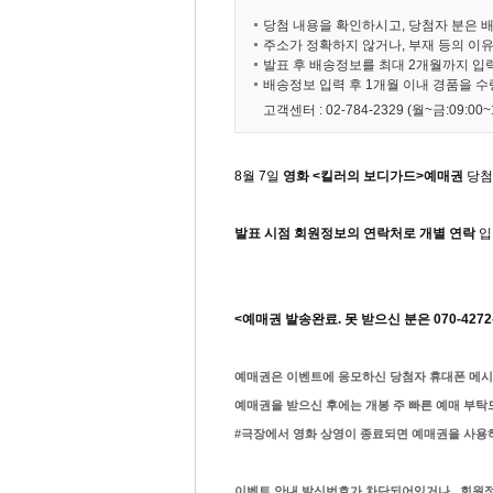
당첨 내용을 확인하시고, 당첨자 분은 
주소가 정확하지 않거나, 부재 등의 이
발표 후 배송정보를 최대 2개월까지 입
배송정보 입력 후 1개월 이내 경품을 
고객센터 : 02-784-2329 (월~금:09:00~1
8월 7일
영화 <킬러의 보디가드>예매권
당첨
발표 시점 회원정보의 연락처로 개별 연락
입
<예매권 발송완료. 못 받으신 분은 070-427
예매권은 이벤트에 응모하신 당첨자 휴대폰 메시
예매권을 받으신 후에는 개봉 주 빠른 예매 부탁
#극장에서 영화 상영이 종료되면 예매권을 사용하
이벤트 안내 발신번호가 차단되어있거나. 회원정