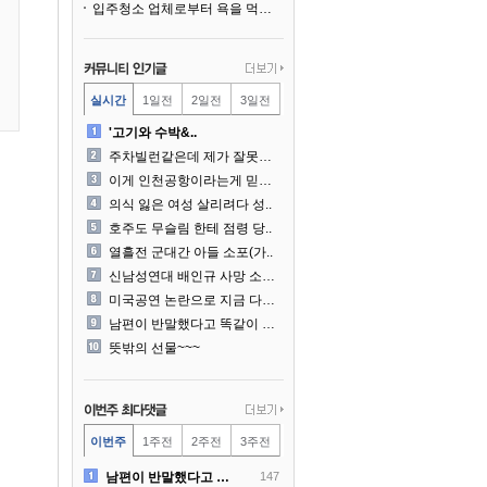
입주청소 업체로부터 욕을 먹고 있습니다
실시간
1일전
2일전
3일전
'고기와 수박&..
주차빌런같은데 제가 잘못한건..
이게 인천공항이라는게 믿겨지..
의식 잃은 여성 살리려다 성..
호주도 무슬림 한테 점령 당..
열흘전 군대간 아들 소포(가..
신남성연대 배인규 사망 소식..
미국공연 논란으로 지금 다시..
남편이 반말했다고 똑같이 반..
뜻밖의 선물~~~
이번주
1주전
2주전
3주전
남편이 반말했다고 똑같이 반..
147