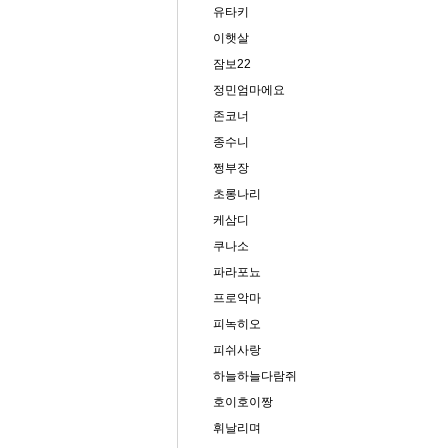
유타키
이햇살
잠보22
정민엄마에요
존코너
종수니
쩡부장
초롱나리
케삼디
쿠나소
파라포뇨
프로악마
피녹히오
피쉬사랑
하늘하늘다람쥐
호이호이짱
휘날리며