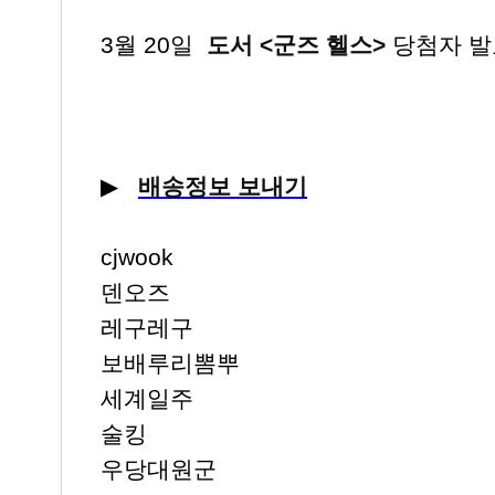
3월 20일
도서 <군즈 헬스>
당첨자 발
▶
배송정보 보내기
cjwook
덴오즈
레구레구
보배루리뽐뿌
세계일주
술킹
우당대원군