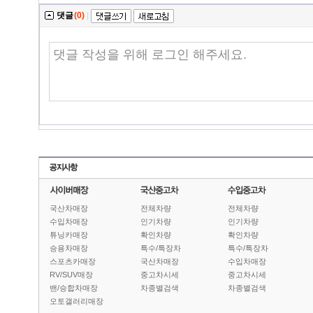
댓글
(0)
|
국산차매장
전체차량
전체차량
수입차매장
인기차량
인기차량
튜닝카매장
확인차량
확인차량
승용차매장
특수/특장차
특수/특장차
스포츠카매장
국산차매장
수입차매장
RV/SUV매장
중고차시세
중고차시세
밴/승합차매장
차종별검색
차종별검색
오토갤러리매장