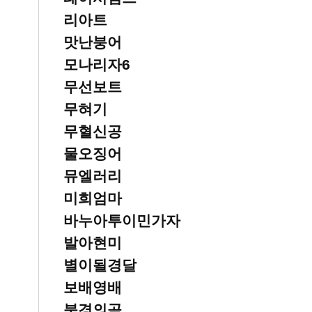
리아트
맛난붕어
모나리자6
무선보트
무혀기
무혈신공
물오징어
뮤엘러리
미희엄마
바누아투이민가자
발아현미
별이될경달
보배영배
북경의곰