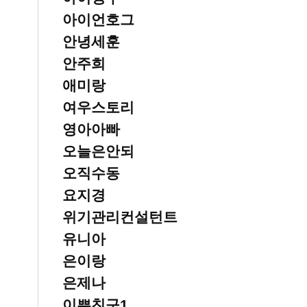
아이언호그
안녕세훈
안주희
애미랑
여우스토리
영아아빠
오늘은안되
오직수동
요지경
위기관리컨설턴트
유니아
은이랑
은제나
이쁜친구1