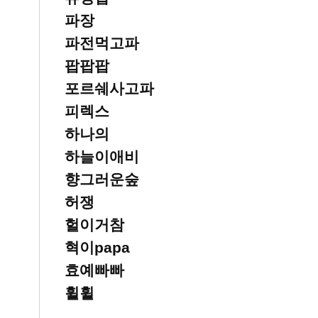
파장
파전먹고파
팝팝팝
포르쉐사고파
피렉스
하나의
하늘이애비
향그러운숲
허쟁
헐이거참
혁이papa
효예빠빠
휠휠