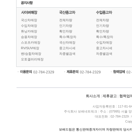
국산차매장
전체차량
전체차량
수입차매장
인기차량
인기차량
튜닝카매장
확인차량
확인차량
승용차매장
특수/특장차
특수/특장차
스포츠카매장
국산차매장
수입차매장
RV/SUV매장
중고차시세
중고차시세
밴/승합차매장
차종별검색
차종별검색
오토갤러리매장
02-784-2329
02-784-2329
02
회사소개
|
제휴광고
|
협력업
사업자등록번호 : 117-81-6
주식회사 보배네트워크
|
주소 : (07995) 서울
대표전화 : 02-784-2329
|
Copy
보배드림은 통신판매중개자이며 차량판매의 당사자가