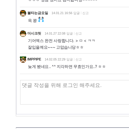
불타는금요일
14.01.21 16:56
답글
신고
윽 꽝
더시크릿
14.01.27 22:08
답글
신고
기어엑스 완전 사랑합니다. > ㅁ < ㅋㅋ
잘입을께요~~~ 고맙습니당ㅎㅎ
IMPPIPE
14.02.05 22:29
답글
신고
늦게 봤네요.. ^^ 지각하면 무효인가요..? ㅎㅎ