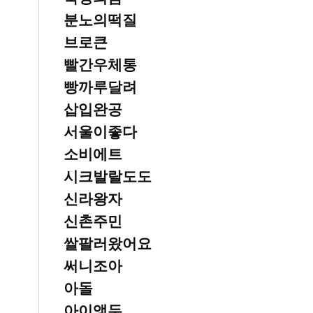
분노의떡질
브로큰
빨간우체통
빵까루달려
삽입완공
서울이좋다
소비에트
시크발랄도도
신라왕자
신촌주민
쌀팔러왔어요
써니조아
아돌
아이앵두