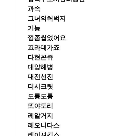
과속
그녀의허벅지
기능
껌좀씹었어요
꼬라데가죠
다현꼰쥬
대양해병
대전선진
더시크릿
도롱도롱
또야도리
레알거지
레오니다스
레이셔킴스