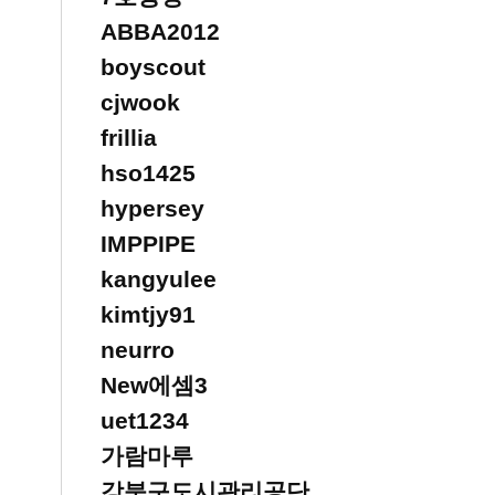
ABBA2012
boyscout
cjwook
frillia
hso1425
hypersey
IMPPIPE
kangyulee
kimtjy91
neurro
New에셈3
uet1234
가람마루
강북구도시관리공단