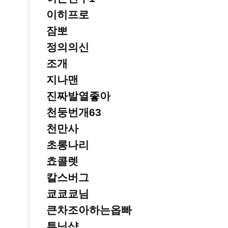
이히프로
잠뽀
정의의신
조개
지나맨
진짜발열좋아
천둥번개63
천만사
초롱나리
쵸콜렛
칼스버그
쿄쿄쿄님
큰차조아하는옵빠
튜닝샵