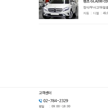
벤츠 GLA200 CD
정식/무사고/듀얼클
모
자동
디젤
49,
델
옵
찜
비교
션
평일
09 : 00 ~ 18 : 00