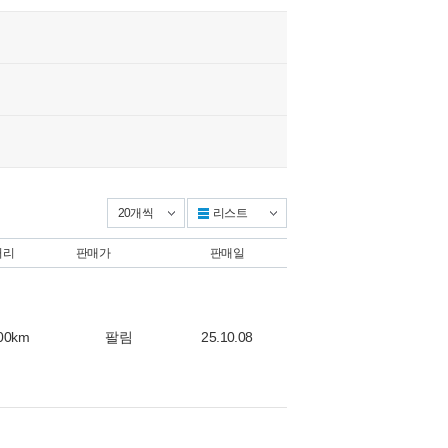
리스트
앨범형
거리
판매가
판매일
00km
팔림
25.10.08