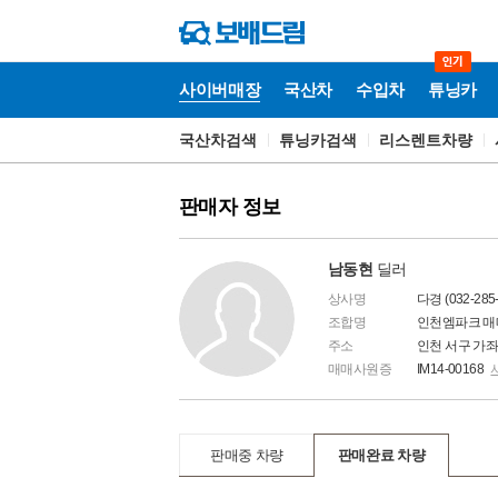
사이버매장
국산차
수입차
튜닝카
국산차검색
튜닝카검색
리스렌트차량
국
산
차
판매자 정보
남동현
딜러
상사명
다경 (032-285-
조합명
인천엠파크 
주소
인천 서구 가
매매사원증
IM14-00168
판매중 차량
판매완료 차량