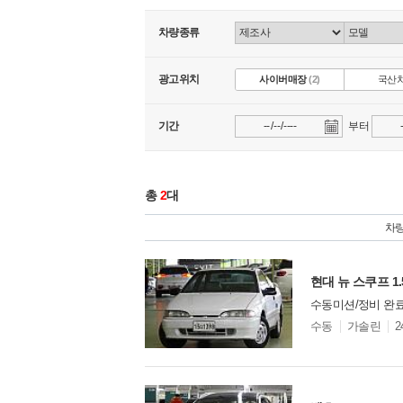
차량종류
광고위치
사이버매장
(2)
국산
기간
부터
총
2
대
차
현대 뉴 스쿠프 1
수동미션/정비 완료
모
수동
가솔린
2
델
옵
찜
비교
션