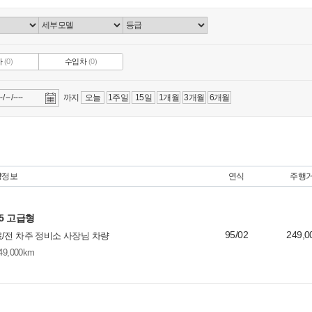
차
(0)
수입차
(0)
까지
오늘
1주일
15일
1개월
3개월
6개월
량정보
연식
주행
.5 고급형
95/02
249,0
/전 차주 정비소 사장님 차량
49,000km