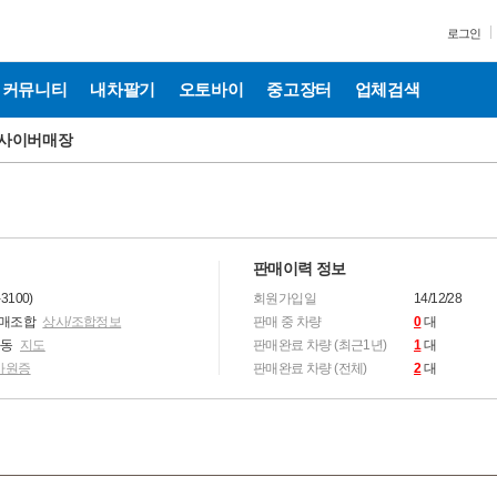
로그인
커뮤니티
내차팔기
오토바이
중고장터
업체검색
사이버매장
판매이력 정보
3100)
회원가입일
14/12/28
매매조합
상사/조합정보
판매 중 차량
0
대
좌동
지도
판매완료 차량 (최근1년)
1
대
사원증
판매완료 차량 (전체)
2
대