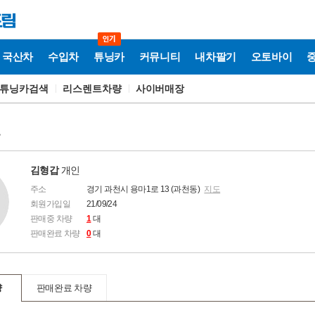
국산차
수입차
튜닝카
커뮤니티
내차팔기
오토바이
튜닝카검색
리스렌트차량
사이버매장
보
김형갑
개인
주소
경기 과천시 용마1로 13 (과천동)
지도
회원가입일
21/09/24
판매중 차량
1
대
판매완료 차량
0
대
량
판매완료 차량