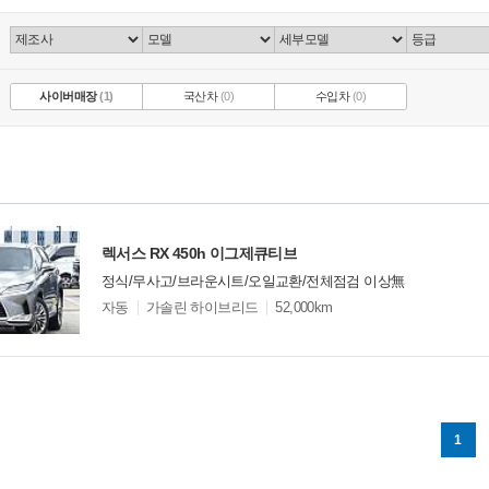
사이버매장
(1)
국산차
(0)
수입차
(0)
렉서스 RX 450h 이그제큐티브
정식/무사고/브라운시트/오일교환/전체점검 이상無
모
자동
가솔린 하이브리드
52,000km
델
옵
비교
션
1