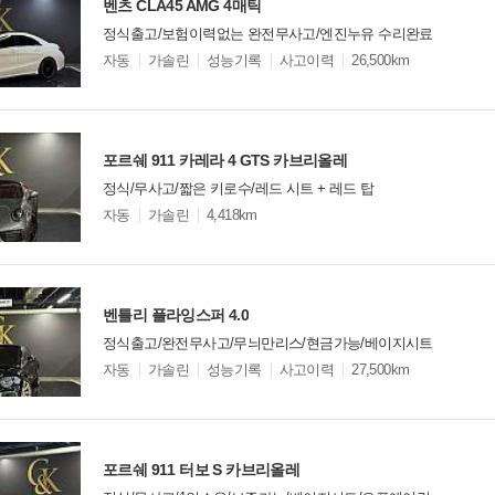
벤츠 CLA45 AMG 4매틱
정식출고/보험이력없는 완전무사고/엔진누유 수리완료
모
자동
가솔린
성능기록
사고이력
26,500km
델
옵
비교
션
포르쉐 911 카레라 4 GTS 카브리올레
정식/무사고/짧은 키로수/레드 시트 + 레드 탑
모
자동
가솔린
4,418km
델
옵
비교
션
벤틀리 플라잉스퍼 4.0
정식출고/완전무사고/무늬만리스/현금가능/베이지시트
모
자동
가솔린
성능기록
사고이력
27,500km
델
옵
비교
션
포르쉐 911 터보 S 카브리올레