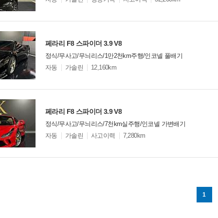
델
옵
비교
션
페라리 F8 스파이더 3.9 V8
정식/무사고/무늬리스/1만2천km주행/인코넬 풀배기
모
자동
가솔린
12,160km
델
옵
비교
션
페라리 F8 스파이더 3.9 V8
정식/무사고/무늬리스/7천km실주행/인코넬 가변배기
모
자동
가솔린
사고이력
7,280km
델
옵
비교
션
1