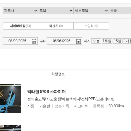
사이버매장
(11)
국산차
(0)
수입차
(0)
부터
까지
오늘
1주일
15일
1개
차량정보
맥라렌 570S 스파이더
정식출고/무사고운행/하늘색바디/전체PPF/오픈에어링
모
자동
가솔린
성능기록
사고이력
등록증
50,300km
델
옵
비교
션