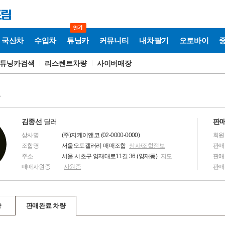
국산차
수입차
튜닝카
커뮤니티
내차팔기
오토바이
튜닝카검색
리스렌트차량
사이버매장
보
김종선
딜러
판매
상사명
(주)지케이앤코 (02-0000-0000)
회원
조합명
서울오토갤러리 매매조합
상사/조합정보
판매
주소
서울 서초구 양재대로11길 36 (양재동)
지도
판매
매매사원증
사원증
판매
량
판매완료 차량