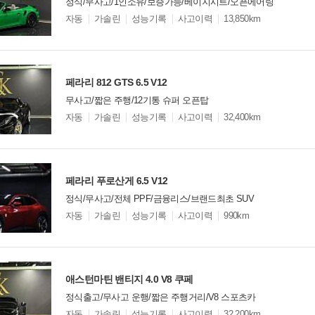
정식/무사고/1인소유/보증가능/베이지시트/오픈에어링
모
자동
가솔린
성능기록
사고이력
13,850km
델
옵
비교
션
페라리 812 GTS 6.5 V12
무사고/짧은 주행/12기통 슈퍼 오픈탑
모
자동
가솔린
성능기록
사고이력
32,400km
델
옵
비교
션
페라리 푸로산게 6.5 V12
정식/무사고/전체 PPF/금융리스/브랜드최초 SUV
모
자동
가솔린
성능기록
사고이력
990km
델
옵
비교
션
애스턴마틴 밴티지 4.0 V8 쿠페
정식출고/무사고 운행/짧은 주행거리/V8 스포츠카
모
자동
가솔린
성능기록
사고이력
32,200km