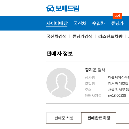
사이버매장
국산차
수입차
튜닝카
국산차검색
튜닝카검색
리스렌트차량
국
산
차
판매자 정보
장지운
딜러
상사명
더블제이아우토 (0
조합명
강서 매매조
주소
서울 강서구 
매매사원증
sw18-00238
판매중 차량
판매완료 차량