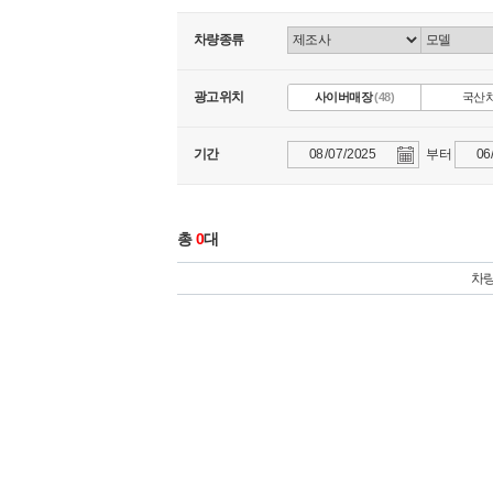
차량종류
광고위치
사이버매장
(48)
국산
기간
부터
총
0
대
차