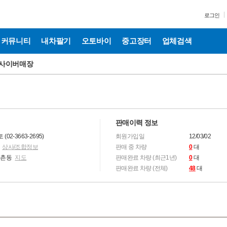
로그인
커뮤니티
내차팔기
오토바이
중고장터
업체검색
사이버매장
판매이력 정보
2-3663-2695)
회원가입일
12/03/02
합
상사/조합정보
판매 중 차량
0
대
등촌동
지도
판매완료 차량 (최근1년)
0
대
판매완료 차량 (전체)
48
대