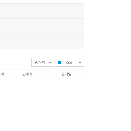
리스트
앨범형
거리
판매가
판매일