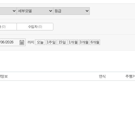
차
(0)
수입차
(0)
까지
오늘
1주일
15일
1개월
3개월
6개월
량정보
연식
주행