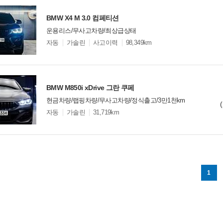
BMW X4 M 3.0 컴페티션
운용리스/무사고차량/최상급상태
모
자동
가솔린
사고이력
98,349km
델
옵
비교
션
BMW M850i xDrive 그란 쿠페
현금차량/랩핑차량/무사고차량/정식출고/3만1천km
모
자동
가솔린
31,719km
델
옵
비교
션
1