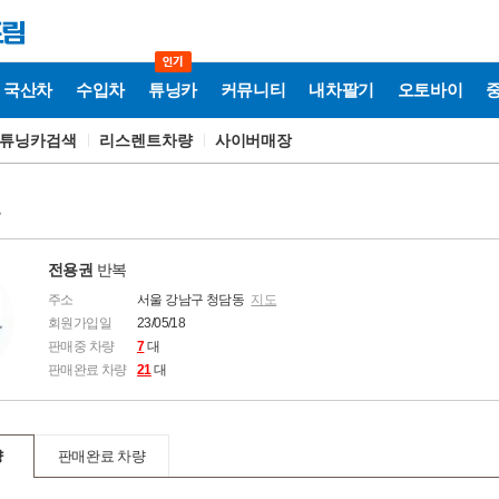
국산차
수입차
튜닝카
커뮤니티
내차팔기
오토바이
튜닝카검색
리스렌트차량
사이버매장
보
전용권
반복
주소
서울 강남구 청담동
지도
회원가입일
23/05/18
판매중 차량
7
대
판매완료 차량
21
대
량
판매완료 차량