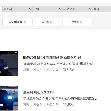
사이버매장
(7)
국산차
(0)
수입차
(0)
BMW X5 M 4.4 컴페티션 퍼스트 에디션
정식/무사고/현금차량/퍼스트에디션/국내 15대 한정
모
자동
가솔린
사고이력
23,613km
델
옵
비교
션
포르쉐 마칸 2.9 GTS
무사고차량/최상급상태/운용리스차량/레드시트/BOSE
모
자동
가솔린
사고이력
47,380km
델