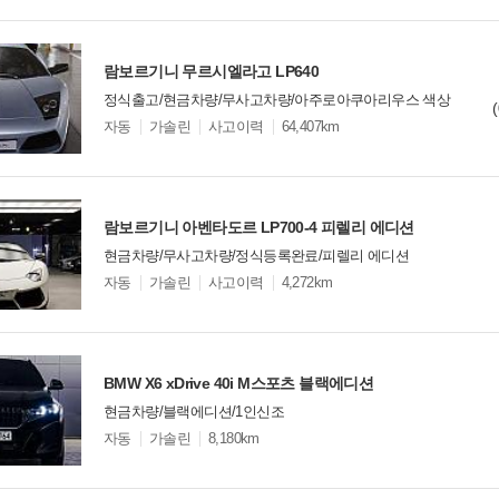
옵
비교
션
람보르기니 무르시엘라고 LP640
정식출고/현금차량/무사고차량/아주로아쿠아리우스 색상
모
자동
가솔린
사고이력
64,407km
델
옵
비교
션
람보르기니 아벤타도르 LP700-4 피렐리 에디션
현금차량/무사고차량/정식등록완료/피렐리 에디션
모
자동
가솔린
사고이력
4,272km
델
옵
비교
션
BMW X6 xDrive 40i M스포츠 블랙에디션
현금차량/블랙에디션/1인신조
모
자동
가솔린
8,180km
델
옵
비교
션