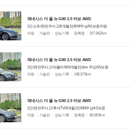
옵
비교
션
제네시스 더 올 뉴 G80 2.5 터보 AWD
1인소유/완전무사고/6개월1만KM무상AS보증차량
모
자동
가솔린
성능기록
등록증
107,962km
델
옵
비교
션
제네시스 더 올 뉴 G80 2.5 터보 AWD
1인/완전무사고/파퓰러팩/6개월1만km 무상AS보증
모
자동
가솔린
성능기록
148,973km
델
옵
비교
션
제네시스 더 올 뉴 G80 2.5 터보 AWD
1인/완전무사고/후석TV/6개월1만KM무상AS보증
모
자동
가솔린
성능기록
등록증
90,683km
델
옵
비교
션