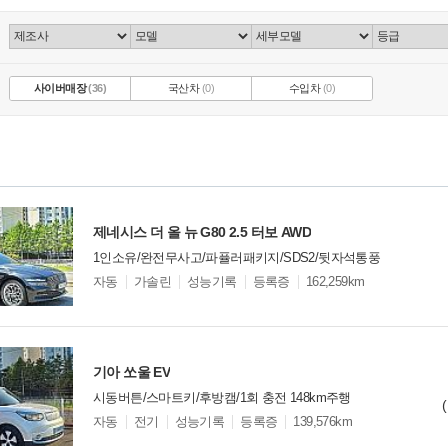
사이버매장
(36)
국산차
(0)
수입차
(0)
제네시스 더 올 뉴 G80 2.5 터보 AWD
1인소유/완전무사고/파퓰러패키지/SDS2/뒷자석통풍
모
자동
가솔린
성능기록
등록증
162,259km
델
옵
비교
션
기아 쏘울 EV
시동버튼/스마트키/후방캠/1회 충전 148km주행
모
자동
전기
성능기록
등록증
139,576km
델