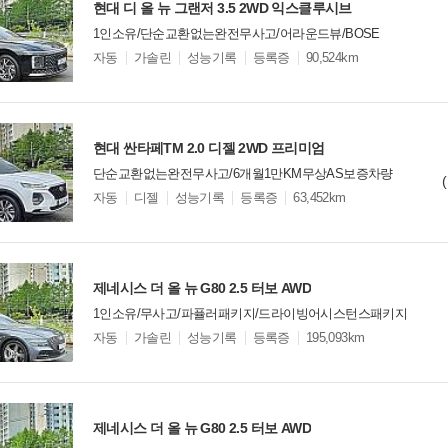
현대 디 올 뉴 그랜저 3.5 2WD 익스클루시브
1인소유/단순교환없는완전무사고/어라운드뷰/BOSE
모
자동
가솔린
성능기록
등록증
90,524km
델
옵
비교
션
현대 싼타페TM 2.0 디젤 2WD 프리미엄
단순교환없는완전무사고/6개월1만KM무상AS보증차량
모
자동
디젤
성능기록
등록증
63,452km
델
옵
비교
션
제네시스 더 올 뉴 G80 2.5 터보 AWD
1인소유/무사고/파퓰러패키지/드라이빙어시스턴스패키지
모
자동
가솔린
성능기록
등록증
195,093km
델
옵
비교
션
제네시스 더 올 뉴 G80 2.5 터보 AWD