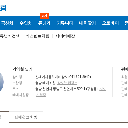
국산차
수입차
튜닝카
커뮤니티
내차팔기
오토바이
튜닝카검색
리스렌트차량
사이버매장
보
기영철
딜러
판매
상사명
신세계자동차매매상사 (041-621-8949)
회원
조합명
충남 매매조합
상사/조합정보
판매
주소
충남 천안시 동남구 천안대로 520-1 (구성동)
지도
판매
매매사원증
사원증
판매
량
판매완료 차량