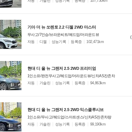
모
자동
가솔린
성능기록
등록증
107,730km
델
옵
비교
션
기아 더 뉴 쏘렌토 2.2 디젤 2WD 마스터
무사고/7인승/브라운씨트/헤드업/어라운드뷰
모
자동
디젤
성능기록
등록증
102,471km
델
옵
비교
션
현대 디 올 뉴 그랜저 2.5 2WD 프리미엄
1인소유/완전무사고/헤드업/어라운드뷰/신차AS잔존차
모
자동
가솔린
성능기록
등록증
94,863km
델
옵
비교
션
현대 디 올 뉴 그랜저 2.5 2WD 익스클루시브
1인소유/무사고/헤드업/스마트센스/신차AS잔존차량
모
자동
가솔린
성능기록
등록증
99,190km
델