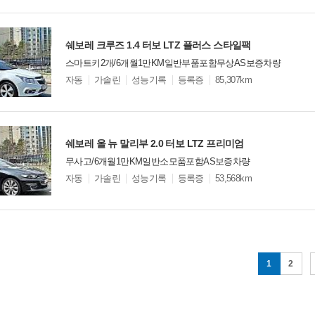
옵
비교
션
쉐보레 크루즈 1.4 터보 LTZ 플러스 스타일팩
스마트키2개/6개월1만KM일반부품포함무상AS보증차량
모
자동
가솔린
성능기록
등록증
85,307km
델
옵
비교
션
쉐보레 올 뉴 말리부 2.0 터보 LTZ 프리미엄
무사고/6개월1만KM일반소모품포함AS보증차량
모
자동
가솔린
성능기록
등록증
53,568km
델
옵
비교
션
1
2