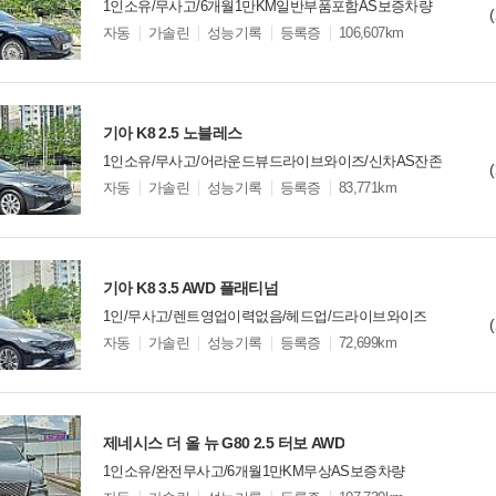
1인소유/무사고/6개월1만KM일반부품포함AS보증차량
모
자동
가솔린
성능기록
등록증
106,607km
델
옵
비교
션
기아 K8 2.5 노블레스
1인소유/무사고/어라운드뷰드라이브와이즈/신차AS잔존
모
자동
가솔린
성능기록
등록증
83,771km
델
옵
비교
션
기아 K8 3.5 AWD 플래티넘
1인/무사고/렌트영업이력없음/헤드업/드라이브와이즈
모
자동
가솔린
성능기록
등록증
72,699km
델
옵
비교
션
제네시스 더 올 뉴 G80 2.5 터보 AWD
1인소유/완전무사고/6개월1만KM무상AS보증차량