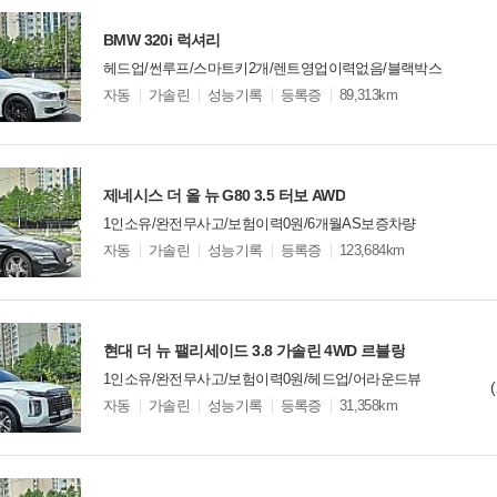
BMW 320i 럭셔리
헤드업/썬루프/스마트키2개/렌트영업이력없음/블랙박스
모
자동
가솔린
성능기록
등록증
89,313km
델
옵
비교
션
제네시스 더 올 뉴 G80 3.5 터보 AWD
1인소유/완전무사고/보험이력0원/6개월AS보증차량
모
자동
가솔린
성능기록
등록증
123,684km
델
옵
비교
션
현대 더 뉴 팰리세이드 3.8 가솔린 4WD 르블랑
1인소유/완전무사고/보험이력0원/헤드업/어라운드뷰
모
자동
가솔린
성능기록
등록증
31,358km
델
옵
비교
션