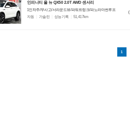
인피니티 올 뉴 QX50 2.0T AWD 센서리
1인차주/무사고/서라운드뷰/파워트렁크/파노라마썬루프
모
자동
가솔린
성능기록
51,417km
델
옵
비교
션
1