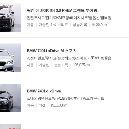
링컨 에비에이터 3.0 PHEV 그랜드 투어링
완전무사고/전기30KM주행/베이지시트/풀옵션/휠복원
모
자동
가솔린 하이브리드
성능기록
66,387km
델
옵
비교
션
BMW 740Li xDrive M 스포츠
경정비완료/무사고/순정헤드셋/스마트키3EA차량좋음
모
자동
가솔린
성능기록
103,025km
델
옵
비교
션
BMW 740Ld xDrive
실내외광택완료/누유1도없음/후석TV/브라운시트
모
자동
디젤
151,130km
델
옵
비교
션