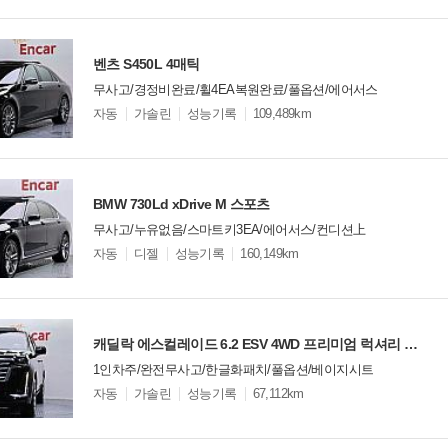
옵
비교
션
벤츠 S450L 4매틱
무사고/경정비완료/휠4EA복원완료/풀옵션/에어서스
모
자동
가솔린
성능기록
109,489km
델
옵
비교
션
BMW 730Ld xDrive M 스포츠
무사고/누유없음/스마트키3EA/에어서스/컨디션上
모
자동
디젤
성능기록
160,149km
델
옵
비교
션
캐딜락 에스컬레이드 6.2 ESV 4WD 프리미엄 럭셔리 플래티넘
1인차주/완전무사고/한글화패치/풀옵션/베이지시트
모
자동
가솔린
성능기록
67,112km
델
옵
비교
션