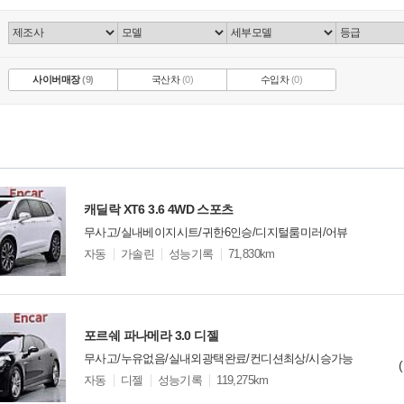
사이버매장
(9)
국산차
(0)
수입차
(0)
캐딜락 XT6 3.6 4WD 스포츠
무사고/실내베이지시트/귀한6인승/디지털룸미러/어뷰
모
자동
가솔린
성능기록
71,830km
델
옵
비교
션
포르쉐 파나메라 3.0 디젤
무사고/누유없음/실내외광택완료/컨디션최상/시승가능
모
자동
디젤
성능기록
119,275km
델