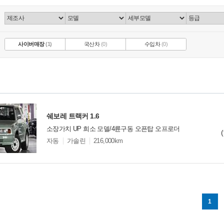
사이버매장
(1)
국산차
(0)
수입차
(0)
쉐보레 트랙커 1.6
소장가치 UP 희소 모델/4륜구동 오픈탑 오프로더
모
자동
가솔린
216,000km
델
옵
비교
션
1