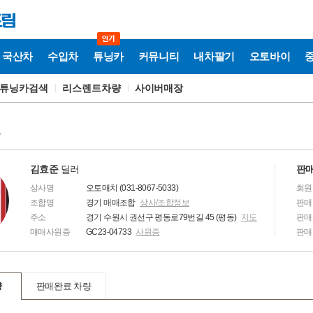
국산차
수입차
튜닝카
커뮤니티
내차팔기
오토바이
튜닝카검색
리스렌트차량
사이버매장
보
김효준
딜러
판매
상사명
오토매치 (031-8067-5033)
회원
조합명
경기 매매조합
상사/조합정보
판매
주소
경기 수원시 권선구 평동로79번길 45 (평동)
지도
판매
매매사원증
GC23-04733
사원증
판매
량
판매완료 차량