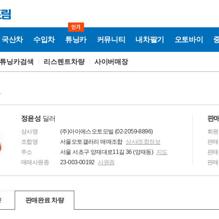
국산차
수입차
튜닝카
커뮤니티
내차팔기
오토바이
튜닝카검색
리스렌트차량
사이버매장
보
정윤성
딜러
판매
상사명
(주)아이에스오토모빌 (02-2059-8896)
회원
조합명
서울오토갤러리 매매조합
상사/조합정보
판매
주소
서울 서초구 양재대로11길 36 (양재동)
지도
판매
매매사원증
23-003-00192
사원증
판매
량
판매완료 차량