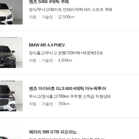
벤츠 S450 4매틱 쿠페
정식/무사고/화이트 인테리어/럭셔리 스포츠 쿠페
모
자동
가솔린
12,500km
델
옵
비교
션
BMW M5 4.4 PHEV
정식출고/무사고 운행/720마력+제로백3.5초
모
자동
가솔린
4,000km
델
옵
비교
션
벤츠 마이바흐 GLS 600 4매틱 마누팍투어
무사고/정식출고/700km 무주행 신착급 차량상태
모
자동
가솔린
700km
델
옵
비교
션
페라리 599 GTB 피오라노