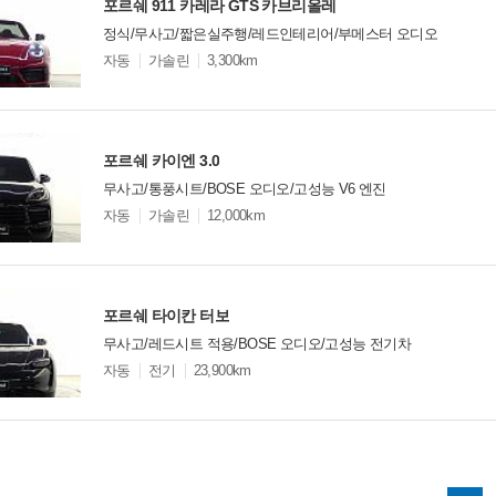
포르쉐 911 카레라 GTS 카브리올레
정식/무사고/짧은실주행/레드인테리어/부메스터 오디오
모
자동
가솔린
3,300km
델
옵
비교
션
포르쉐 카이엔 3.0
무사고/통풍시트/BOSE 오디오/고성능 V6 엔진
모
자동
가솔린
12,000km
델
옵
비교
션
포르쉐 타이칸 터보
무사고/레드시트 적용/BOSE 오디오/고성능 전기차
모
자동
전기
23,900km
델
옵
비교
션