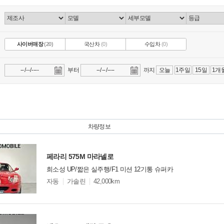
사이버매장
(20)
국산차
(0)
수입차
(0)
부터
까지
오늘
1주일
15일
1개
차량정보
페라리 575M 마라넬로
희소성 UP/짧은 실주행/F1 미션 12기통 슈퍼카
모
자동
가솔린
42,000km
델
옵
비교
션