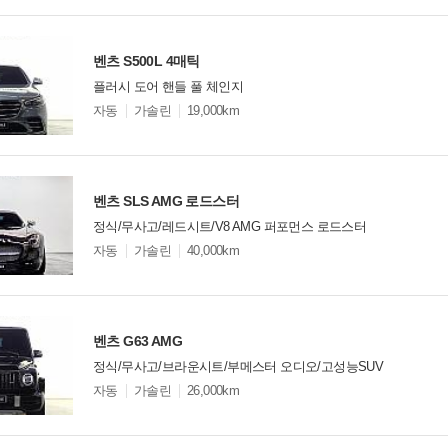
비교
션
벤츠 S500L 4매틱
플러시 도어 핸들 풀 체인지
모
자동
가솔린
19,000km
델
옵
비교
션
벤츠 SLS AMG 로드스터
정식/무사고/레드시트/V8 AMG 퍼포먼스 로드스터
모
자동
가솔린
40,000km
델
옵
비교
션
벤츠 G63 AMG
정식/무사고/브라운시트/부메스터 오디오/고성능SUV
모
자동
가솔린
26,000km
델
옵
비교
션