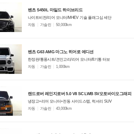
벤츠 S450L 마일드 하이브리드
나이트비전/리어 모니터/MHEV 기술 플래그십 세단
모
자동
가솔린
50,000km
델
옵
비교
션
벤츠 G63 AMG 마그노 히어로 에디션
한정판/통풍시트/견인고리/리어 모니터/8기통 터보
모
자동
가솔린
1,000km
델
옵
비교
션
랜드로버 레인지로버 5.0 V8 SC LWB SV오토바이오그래피
냉장고+리어 모니터+전동 사이드스텝, 럭셔리 SUV
모
자동
가솔린
43,000km
델
옵
비교
션