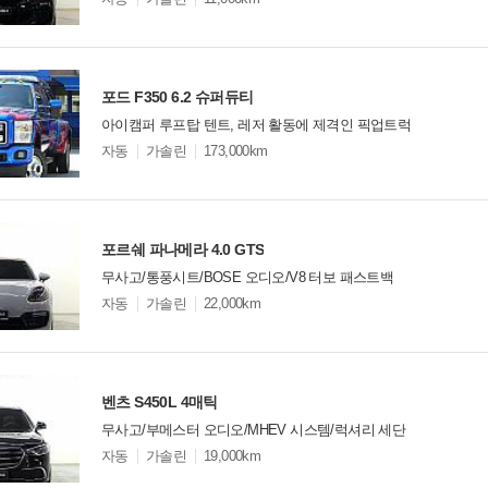
델
옵
비교
션
포드 F350 6.2 슈퍼듀티
아이캠퍼 루프탑 텐트, 레저 활동에 제격인 픽업트럭
모
자동
가솔린
173,000km
델
옵
비교
션
포르쉐 파나메라 4.0 GTS
무사고/통풍시트/BOSE 오디오/V8 터보 패스트백
모
자동
가솔린
22,000km
델
옵
비교
션
벤츠 S450L 4매틱
무사고/부메스터 오디오/MHEV 시스템/럭셔리 세단
모
자동
가솔린
19,000km
델
옵