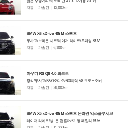
짧은 주행거리/제로백 단 3.7초 12기통 GT 카
모
자동
가솔린
13,000km
델
옵
비교
션
BMW X6 xDrive 40i M 스포츠
무사고/브라운 시트/레이저 라이트/쿠페형 SUV
모
자동
가솔린
6,100km
델
옵
비교
션
아우디 RS Q8 4.0 콰트로
정식/무사고/B&O오디오/600마력 V8 크로스오버
모
자동
가솔린
29,000km
델
옵
비교
션
BMW X5 xDrive 40i M 스포츠 온라인 익스클루시브
레이저 라이트/냉, 온 컵홀더/6기통 패밀리 SUV
모
자동
가솔린
11,000km