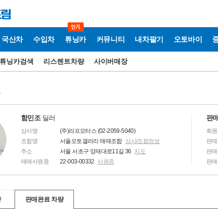
국산차
수입차
튜닝카
커뮤니티
내차팔기
오토바이
튜닝카검색
리스렌트차량
사이버매장
보
함민조
딜러
판매
상사명
(주)라프모터스 (02-2059-5040)
회원
조합명
서울오토갤러리 매매조합
상사/조합정보
판매
주소
서울 서초구 양재대로11길 36
지도
판매
매매사원증
22-003-00332
사원증
판매
량
판매완료 차량