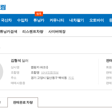
국산차
수입차
튜닝카
커뮤니티
내차팔기
오토바이
튜닝카검색
리스렌트차량
사이버매장
보
김형석
딜러
판매
상사명
캠핑카 파크 ()
회원
조합명
조합명
상사/조합정보
판매
주소
경기 고양시 일산동구 백석동
지도
판매
매매사원증
판매
량
판매완료 차량