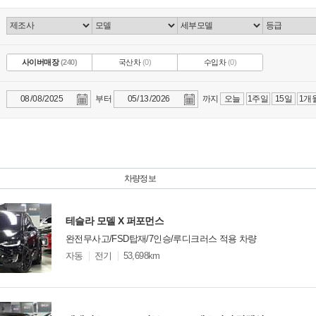
사이버매장
(240)
국산차
(0)
수입차
(0)
부터
까지
오늘
1주일
15일
1개
차량정보
테슬라 모델 X 퍼포먼스
완전무사고/FSD탑재/7인승/루디크러스 적용 차량
모
자동
전기
53,698km
델
옵
비교
션