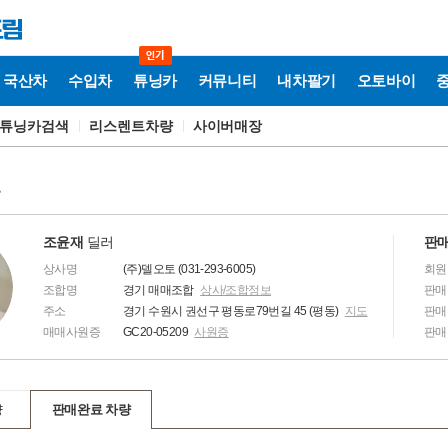
국산차
수입차
튜닝카
커뮤니티
내차팔기
오토바이
튜닝카검색
리스렌트차량
사이버매장
보
조윤재
딜러
판매
상사명
(주)델오토 (031-293-6005)
회원
조합명
경기 매매조합
상사/조합정보
판매
주소
경기 수원시 권선구 평동로79번길 45 (평동)
지도
판매
매매사원증
GC20-05209
사원증
판매
량
판매완료 차량