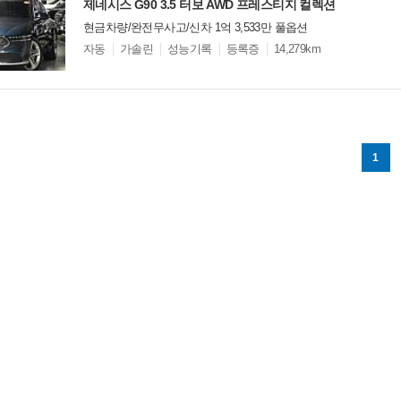
제네시스 G90 3.5 터보 AWD 프레스티지 컬렉션
현금차량/완전무사고/신차 1억 3,533만 풀옵션
모
자동
가솔린
성능기록
등록증
14,279km
델
옵
비교
션
1