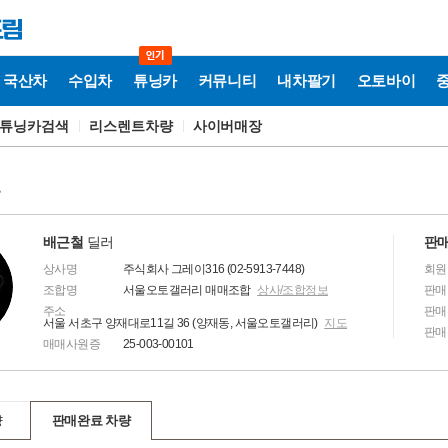
국산차
수입차
튜닝카
커뮤니티
내차팔기
오토바이
튜닝카검색
리스렌트차량
사이버매장
보
배근철
딜러
판매
상사명
주식회사 그레이316 (02-5913-7448)
회원
조합명
서울오토갤러리 매매조합
상사/조합정보
판매
주소
판매
서울 서초구 양재대로11길 36 (양재동, 서울오토갤러리)
지도
판매
매매사원증
25-003-00101
량
판매완료 차량