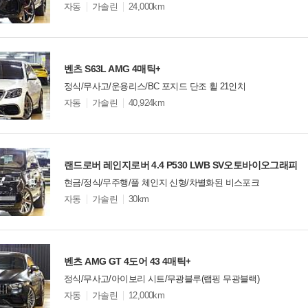
모
자동
가솔린
24,000km
델
옵
비교
션
벤츠 S63L AMG 4매틱+
정식/무사고/운용리스/BC 포지드 단조 휠 21인치
모
자동
가솔린
40,924km
델
옵
비교
션
랜드로버 레인지로버 4.4 P530 LWB SV오토바이오그래피
현금/정식/무주행/풀 체인지 신형/차별화된 비스포크
모
자동
가솔린
30km
델
옵
비교
션
벤츠 AMG GT 4도어 43 4매틱+
정식/무사고/아이보리 시트/무광블루(랩핑 무광블랙)
모
자동
가솔린
12,000km
델