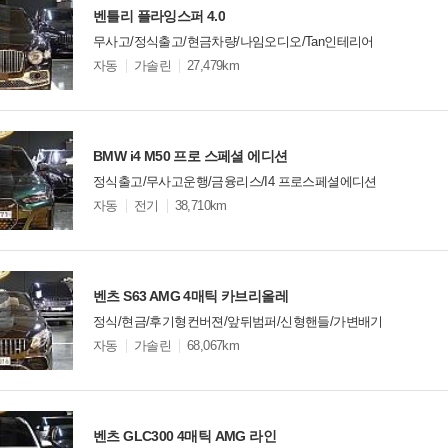
벤틀리 플라잉스퍼 4.0
무사고/정식출고/현금차량/나임오디오/Tan인테리어
모
자동
가솔린
27,479km
델
옵
비교
션
BMW i4 M50 프로 스페셜 에디션
정식출고/무사고운행/금융리스/I4 프로스페셜에디션
모
자동
전기
38,710km
델
옵
비교
션
벤츠 S63 AMG 4매틱 카브리올레
정식/현금/후기형컨버젼/앞뒤범퍼/신형핸들/가변배기
모
자동
가솔린
68,067km
델
옵
비교
션
벤츠 GLC300 4매틱 AMG 라인