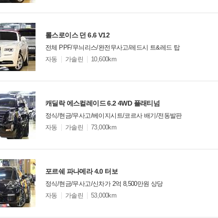
옵
비교
션
롤스로이스 던 6.6 V12
전체 PPF/무늬리스/완전무사고/레드시 트&레드 탑
모
자동
가솔린
10,600km
델
옵
비교
션
캐딜락 에스컬레이드 6.2 4WD 플래티넘
정식/현금/무사고/베이지시트/코르사 배기/전동발판
모
자동
가솔린
73,000km
델
옵
비교
션
포르쉐 파나메라 4.0 터보
정식/현금/무사고/신차가 2억 8,500만원 상당
모
자동
가솔린
53,000km
델
옵
비교
션