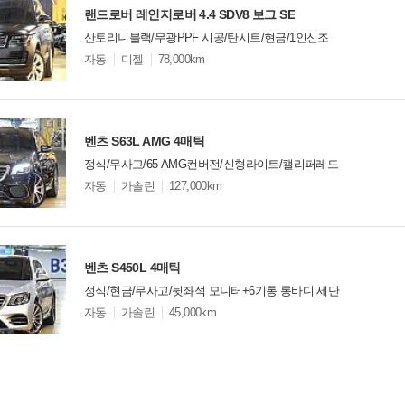
랜드로버 레인지로버 4.4 SDV8 보그 SE
산토리니블랙/무광PPF 시공/탄시트/현금/1인신조
모
자동
디젤
78,000km
델
옵
비교
션
벤츠 S63L AMG 4매틱
정식/무사고/65 AMG컨버전/신형라이트/캘리퍼레드
모
자동
가솔린
127,000km
델
옵
비교
션
벤츠 S450L 4매틱
정식/현금/무사고/뒷좌석 모니터+6기통 롱바디 세단
모
자동
가솔린
45,000km
델
옵
비교
션