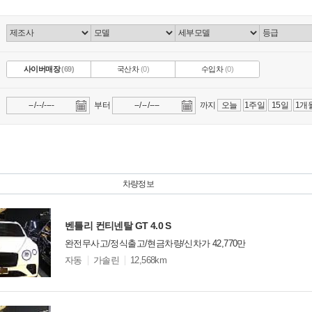
사이버매장
(69)
국산차
(0)
수입차
(0)
부터
까지
오늘
1주일
15일
1개
차량정보
벤틀리 컨티넨탈 GT 4.0 S
완전무사고/정식출고/현금차량/신차가 42,770만
모
자동
가솔린
12,568km
델
옵
비교
션