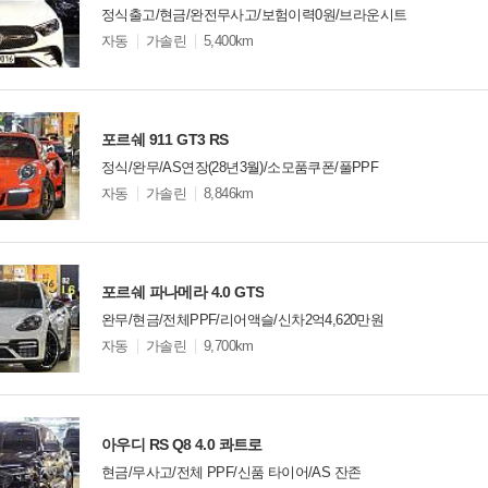
정식출고/현금/완전무사고/보험이력0원/브라운시트
모
자동
가솔린
5,400km
델
옵
비교
션
포르쉐 911 GT3 RS
정식/완무/AS연장(28년3월)/소모품쿠폰/풀PPF
모
자동
가솔린
8,846km
델
옵
비교
션
포르쉐 파나메라 4.0 GTS
완무/현금/전체PPF/리어액슬/신차2억4,620만원
모
자동
가솔린
9,700km
델
옵
비교
션
아우디 RS Q8 4.0 콰트로
현금/무사고/전체 PPF/신품 타이어/AS 잔존