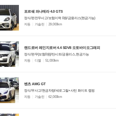
포르쉐 파나메라 4.0 GTS
정식/완전무사고/보험이력 0원/금융리스(현금가능)
모
자동
가솔린
29,000km
델
옵
비교
션
랜드로버 레인지로버 4.4 SDV8 오토바이오그래피
정식/완무(보험0원)/탄시트/금융리스,현금가능
모
자동
디젤
51,000km
델
옵
비교
션
벤츠 AMG GT
정식/무사고/현금차량/세로그릴+사틴 화이트 랩핑
모
자동
가솔린
62,000km
델
옵
비교
션