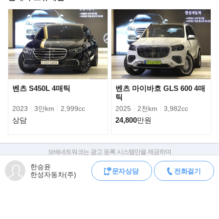
각과 같은 형상을 갖췄다. 전면에선
높은 라디에이터 그릴이 인상적이다. S클래스의 전형적인 3줄 주간
주행등을 평면적이고 작게 디자인했다.
차의 역동적인 형태는 후면에서도 이어진다. 정밀한 디자인과 일부
애니메이션 효과를 적용한 리어 램프는
고급스럽다.
벤츠 S450L 4매틱
벤츠 마이바흐 GLS 600 4매
틱
2023
3만km
2,999cc
2025
2천km
3,982cc
상담
24,800
만원
보배네트워크는 광고 등록 시스템만을 제공하며
판매자가 직접 등록한 내용에 대한 모든 책임은 판매자에게 있습니다.
한승윤
문자상담
전화걸기
차량 구매 시 차량등록증, 성능점검기록부, 실제 차량 상태,
한성자동차(주)
차대번호 조회로 직접 정보를 확인하세요.
차대번호는 등록증과 성능지에 나와있으며
조회 시 정확한 옵션과 제원을 확인 할 수 있습니다.
보배네트워크는 통신판매중개자로 통신판매 당사자가 아니며,
상품·거래정보, 거래에 대하여 책임을 지지 않습니다.