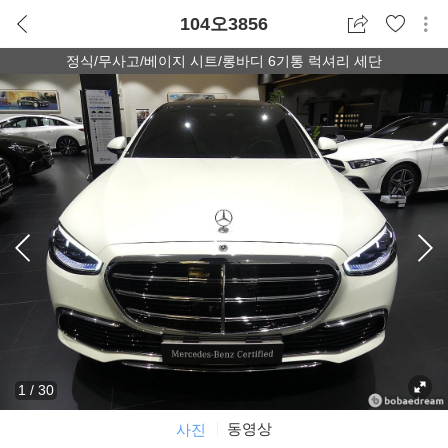
104오3856
정식/무사고/베이지 시트/롱바디 6기통 럭셔리 세단
1
/
30
동영상
사진