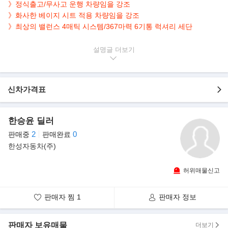
》정식출고/무사고 운행 차량임을 강조
》화사한 베이지 시트 적용 차량임을 강조
》최상의 밸런스 4매틱 시스템/367마력 6기통 럭셔리 세단
▶본 차량상태..
설명글
- 정식출고
- 무사고 운행
- 45,000km 실주행
신차가격표
- 인기만점 화이트 바디
- 367마력 3.0L 6기통 세단
- 안정감 더해주는 4매틱 시스템
한승윤 딜러
- 깔끔하게 관리된 내/외관 보유
2
0
판매중
판매완료
한성자동차(주)
▶완전변경 7세대 S클래스..
벤츠가 완전변경을 거친 7세대 S클래스를 공개했다.
벤츠에 따르면 7세대 S클래스의 외관은 새로운 디자인 언어를 적용
허위매물신고
해 세련미를 키웠다.
특히 짧은 앞 오버행과 긴 휠베이스, 균형잡힌 뒤 오버행을 갖춰 완
판매자 찜
1
판매자 정보
벽한 비율을 보여준다.
판매자 보유매물
캐릭터 라인은 측면을 따라 축소하고 교묘한 윤곽으로 디자인해 조
더보기