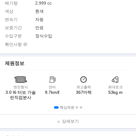
배기량
2,999 cc
색상
흰색
변속기
자동
보증기간
만료
수입구분
정식수입
확인사항
제원정보
엔진형식
연비
최고출력
최대토크
3.0 I6 터보 가솔
9.7km/ℓ
367마력
53kg.m
린직접분사
핵심제원
상세보기