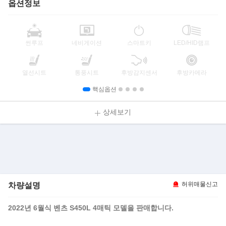
옵션정보
썬루프
네비게이션
스마트키
LED/HID램프
열선시트
통풍시트
후방감지센서
후방카메라
핵심옵션
상세보기
차량설명
허위매물신고
2022년 6월식 벤츠 S450L 4매틱 모델을 판매합니다.