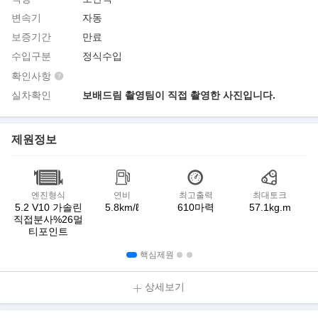
변속기
자동
보증기간
만료
수입구분
정식수입
확인사항
실차확인
보배드림 촬영팀이 직접 촬영한 사진입니다.
제원정보
엔진형식
연비
최고출력
최대토크
5.2 V10 가솔린
5.8km/ℓ
610마력
57.1kg.m
직접분사%26멀
티포인트
핵심제원
상세보기