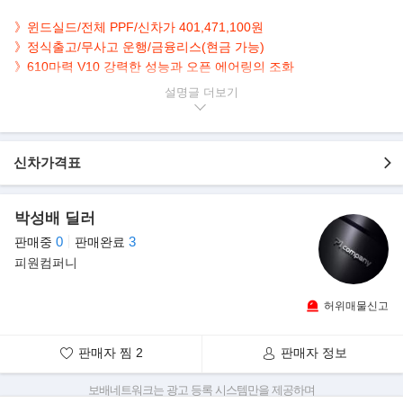
》윈드실드/전체 PPF/신차가 401,471,100원
》정식출고/무사고 운행/금융리스(현금 가능)
》610마력 V10 강력한 성능과 오픈 에어링의 조화
설명글
▶본 차량상태..
- 정식출고
- 전체 PPF
- 무사고 운행
신차가격표
- 8,300km 실주행
- 컬러풀한 옐로우 바디
박성배 딜러
- 깔끔하게 관리된 내/외관 보유
- 제로백 3.5초 610마력 V10 소프트탑 오픈 에어링
0
3
판매중
판매완료
피원컴퍼니
▶람보르기니, 610마력 `우라칸 에보 RWD 스파이더
람보르기니 우라칸 에보 RWD 스파이더는 자연흡기 V10 슈퍼 스포
허위매물신고
츠 카 우라칸의 라인업을 완성하는
모델이다.
판매자 찜
2
판매자 정보
보배네트워크는 광고 등록 시스템만을 제공하며