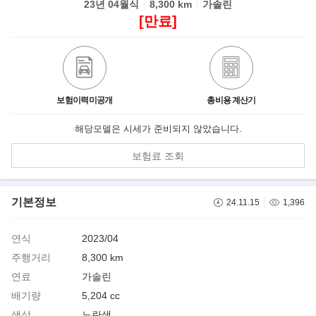
23년 04월식
8,300 km
가솔린
[만료]
보험이력미공개
총비용 계산기
해당모델은 시세가 준비되지 않았습니다.
보험료 조회
기본정보
24.11.15
1,396
연식
2023/04
주행거리
8,300 km
연료
가솔린
배기량
5,204 cc
색상
노란색