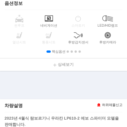
옵션정보
썬루프
네비게이션
스마트키
LED/HID램프
열선시트
통풍시트
후방감지센서
후방카메라
핵심옵션
상세보기
차량설명
허위매물신고
2023년 4월식 람보르기니 우라칸 LP610-2 에보 스파이더 모델을
판매합니다.