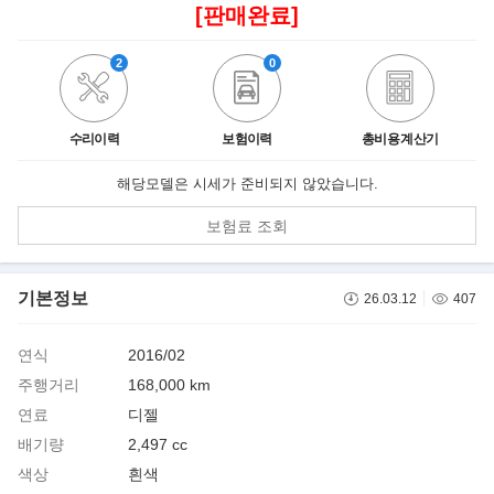
[판매완료]
2
0
수리이력
보험이력
총비용 계산기
해당모델은 시세가 준비되지 않았습니다.
보험료 조회
기본정보
26.03.12
407
연식
2016/02
주행거리
168,000 km
연료
디젤
배기량
2,497 cc
색상
흰색