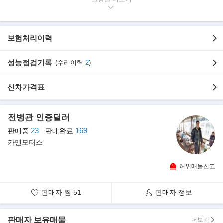
곳 까지 픽업 나가 드립니다.--------
----요즘은 탁송으로 주로 판매하고 있습니다.
시간 없거나 먼거리 분들을 위해 제가 직접 차량 확인후 동영상으로
보험처리이력
장단점
자세히 찍어 보내 드리고 영상 받아본후 결정 하시면 됩니다. --------
-
성능점검기록
(수리이력
2
)
》무사고,1인소유,중고차매매상사의 중고차 성능점검을 마친 합법
신차가격표
적인 차량입니다
보험이력 0 원 입니다. 차량상태좋아요!!
전병관 인증딜러
》성능기록부상 하부 누유 없이 진단 나온 관리 잘된 차량입니다.
23
169
판매중
판매완료
》전차주가 소중히 관리한 차량입니다.상태 좋은 차량 선별하여 올
카맨모터스
립니다.차량상태 특AA급 입니다.
》 영업이력렌트이력 없는 순수 자가용 입니다.차량상태 최고 !! 전
허위매물신고
국최저가판매 !!
★차량상태 베리굿 /실내외관깔금/ 엔진및션최상/ 잡소리없음 차량
판매자 찜
51
판매자 정보
상태좋아요~//최저가!!★
판매자 보유매물
더보기