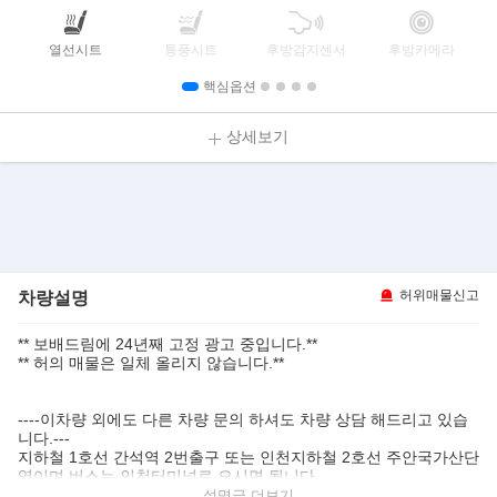
열선시트
통풍시트
후방감지센서
후방카메라
핵심옵션
상세보기
차량설명
허위매물신고
** 보배드림에 24년째 고정 광고 중입니다.**
** 허의 매물은 일체 올리지 않습니다.**
----이차량 외에도 다른 차량 문의 하셔도 차량 상담 해드리고 있습
니다.---
지하철 1호선 간석역 2번출구 또는 인천지하철 2호선 주안국가산단
역이며 버스는 인천터미널로 오시면 됩니다.
근거리 분들을 위해 교통편이 불편한 분들은 미리 연락 주시면 계신
설명글