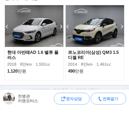
▶ 구입 방법
》금요일 오후부터 월요일 오전 까지는 보배드림 직원들 없어서 허
의,미끼 매물 많이 올라 옵니다.
성능기록부 없거나 가격이 동급매물보다 싸거나 하는 매물은 허의,
미끼 매물일 가능성이 높으니 주의 하세요,
》차량 탁송 거래도 오랜 기간동안 하고 있습니다. 요즘엔 편하게
탁송거래들 많이 하시네요,
현대 아반떼AD 1.6 밸류 플
르노코리아(삼성) QM3 1.5
》탁송거래시 동영상으로 차량정보 세세히 확인해 드리고 있습니
러스
디젤 RE
다.
2018
8만km
1,591cc
2014
8만km
1,461cc
1,120
만원
490
만원
》동영상으로 차량정보 확인후 마음에 드시면 바로 탁송으로 차량
받아 보실수 있습니다.
》제 월 판매량의 대부분은 탁송거래로 이루어 지고 있습니다..
보배네트워크는 광고 등록 시스템만을 제공하며
판매자가 직접 등록한 내용에 대한 모든 책임은 판매자에게 있습니다.
》캐피탈 할부,리스를 같이 하고 있으며 차량대차와 당일 차량출고
전병관
문자상담
전화걸기
가능 합니다.
카맨모터스
차량 구매 시 차량등록증, 성능점검기록부, 실제 차량 상태,
차대번호 조회로 직접 정보를 확인하세요.
차대번호는 등록증과 성능지에 나와있으며
조회 시 정확한 옵션과 제원을 확인 할 수 있습니다.
▶ 판매자의 말 한마디
보배네트워크는 통신판매중개자로 통신판매 당사자가 아니며,
상품·거래정보, 거래에 대하여 책임을 지지 않습니다.