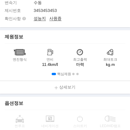
변속기
수동
제시번호
3453453453
성능지
사원증
확인사항
제원정보
엔진형식
연비
최고출력
최대토크
11.4km/ℓ
마력
kg.m
핵심제원
상세보기
옵션정보
썬루프
네비게이션
스마트키
LED/HID램프