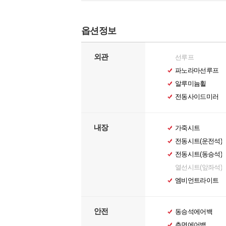
옵션정보
외관
선루프
파노라마선루프
알루미늄휠
전동사이드미러
내장
가죽시트
전동시트(운전석)
전동시트(동승석)
열선시트(앞좌석)
엠비언트라이트
안전
동승석에어백
측면에어백