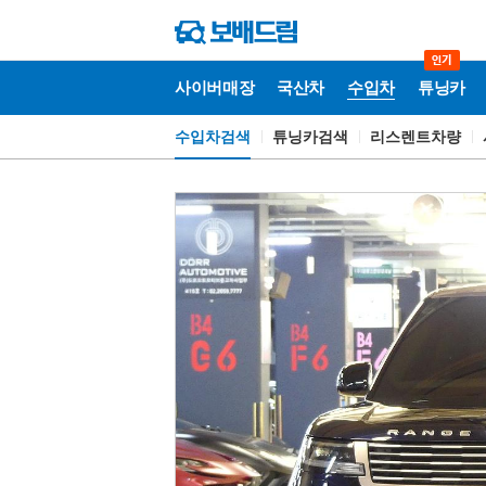
사이버매장
국산차
수입차
튜닝카
수입차검색
튜닝카검색
리스렌트차량
수
입
차