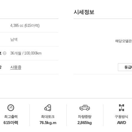
시세정보
4,395 cc (615마력)
남색
해당모델은
보
36개월 / 100,000km
항
사원증
동급
최고출력
최대토크
차량중량
구동방식
615마력
76.5kg.m
2,865kg
AWD