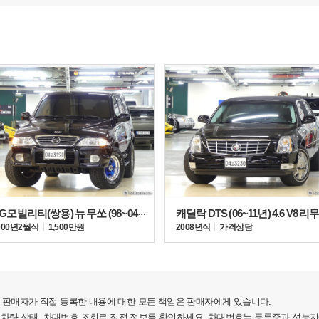
 마일드 하이브리드 시스템을 결합해 최고 출력 615마력과 최대
KG모빌리티(쌍용) 뉴 무쏘 (98~04년) 3.2 가솔린
캐딜락 DTS (06~11년) 4.6 V8 리
기에 8단 자동 변속기가 탑재되어 사륜구동으로 움직인다. 차체
000년 2월식
1,500만원
2008년식
가격상담
870mm, 휠베이스 3,197mm로 2열에 넉넉한 공간을 제공한다.
판매자가 직접 등록한 내용에 대한 모든 책임은 판매자에게 있습니다.
 차량 상태, 차대번호 조회로 직접 정보를 확인하세요. 차대번호는 등록증과 성능