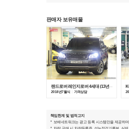
판매자 보유매물
파워트레인은 4.4리터 V8 트윈 터보 엔진에 48V
랜드로버 레인지로버 4세대 (13년~현재) 4.4 SDV8 LWB
토크 76.5kgf.m의 강력한 성능을 발휘한다. 여
2018년 7월식
가격상담
2
크기는 전장 5,052mm, 전폭 2,003mm, 전고 1,
책임한계 및 법적고지
보배네트워크는 광고 등록 시스템만을 제공하며 
차량 구매 시 차량등록증, 성능점검기록부, 실제