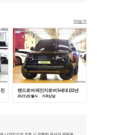
더보기
무진
랜드로버 레인지로버 5세대 (22년~현재) 4.4 P530 LWB
2023년 2월식
가격상담
지에 나와있으며 조회 시 정확한 옵션과 제원을