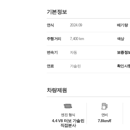
기본정보
연식
2024.09
배기량
주행거리
7,400 km
색상
변속기
자동
보증정
연료
가솔린
확인사
차량제원
차
량
정
보
엔진 형식
연비
4.4 V8 터보 가솔린
7.8km/ℓ
직접분사