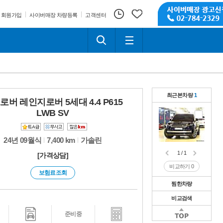
회원가입
사이버매장 차량등록
고객센터
최근본차량
1
로버 레인지로버 5세대 4.4 P615
LWB SV
24년 09월식
7,400 km
가솔린
1 / 1
[가격상담]
비교하기
0
보험료조회
찜한차량
비교검색
1 / 1
비교하기
0
1 / 1
준비중