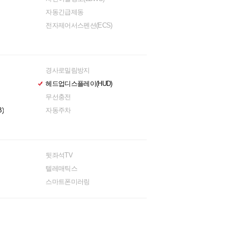
자동긴급제동
전자제어서스펜션(ECS)
경사로밀림방지
헤드업디스플레이(HUD)
무선충전
)
자동주차
뒷좌석TV
텔레매틱스
스마트폰미러링