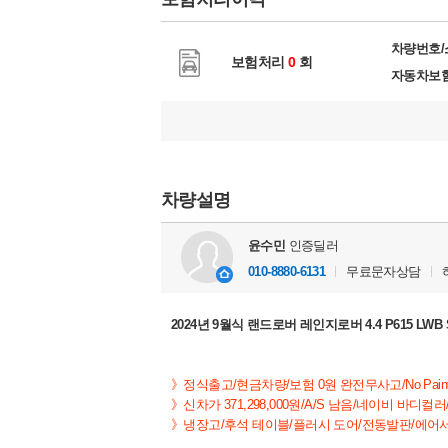
차량번호
보험처리
0
회
자동차보
차량설명
윤수민
인증딜러
010-8880-6131
무료문자상담
2024년 9월식 랜드로버 레인지로버 4.4 P615 LW
》정식출고/현금차량/보험 0원 완전무사고/
No Pain
》
신차가 371,298,000원/
A/S 남음/
네이비 바디컬러/
》냉장고/후석 테이블/플러시 도어/전동발판/에어