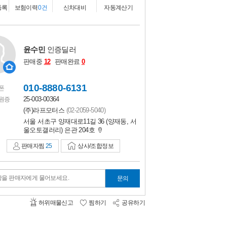
비교하기
0
등록
보험이력
0건
신차대비
자동계산기
윤수민
인증딜러
판매중
12
판매완료
0
010-8880-6131
폰
25-003-00364
원증
(주)라프모터스
(02-2059-5040)
서울 서초구 양재대로11길 36 (양재동, 서
울오토갤러리) 은관 204호
판매자찜
25
상사/조합정보
항을 판매자에게 물어보세요.
문의
허위매물신고
찜하기
공유하기