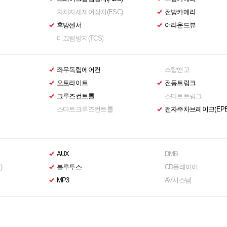
차체자세제어장치(ESC)
전방카메라
후방센서
어라운드뷰
미끄럼방지(TCS)
좌우독립에어컨
스탑앤고
오토라이트
전동트렁크
크루즈컨트롤
스마트트렁크
스마트크루즈컨트롤
전자주차브레이크(EPB
AUX
DMB
)
블루투스
CD플레이어
MP3
AV시스템