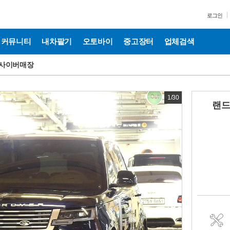
로그인
커뮤니티
내차팔기
오토바이
중고장터
업체검색
사이버매장
1
/
30
랜드