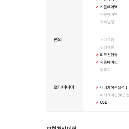
커튼에어백
무릎에어백
후측방경보
편의
스마트키
열선핸들
리모컨핸들
자동에어컨
냉장고
멀티미디어
네비게이션(순정)
네비게이션(비순정
USB
보험처리이력