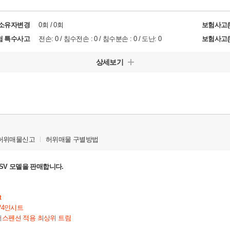
/소유자변경
0회 / 0회
보험사고(
험 특수사고
전손: 0 / 침수전손 : 0 / 침수분손 : 0 / 도난: 0
보험사고(
상세보기
허위매물신고
허위매물 구별방법
B SV 모델을 판매합니다.
t
4
인시트
서스펜션 적용 최상위 트림