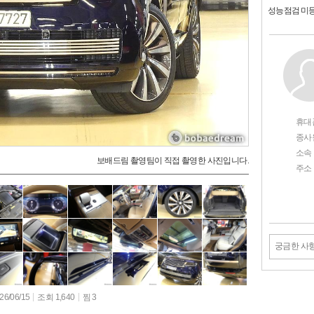
성능점검 미
휴대
종사
소속
보배드림 촬영팀이 직접 촬영한 사진입니다.
주소
궁금한 사
6/06/15
조회 1,640
찜 3