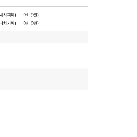
내차피헤)
0회 (0원)
타차가해)
0회 (0원)