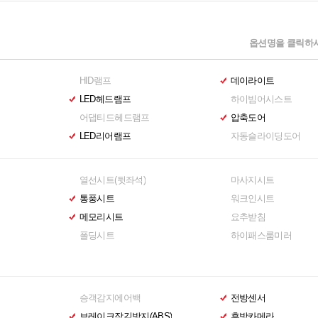
옵션명을 클릭하시
HID램프
데이라이트
LED헤드램프
하이빔어시스트
어댑티드헤드램프
압축도어
LED리어램프
자동슬라이딩도어
열선시트(뒷좌석)
마사지시트
통풍시트
워크인시트
메모리시트
요추받침
폴딩시트
하이패스룸미러
승객감지에어백
전방센서
브레이크잠김방지(ABS)
후방카메라