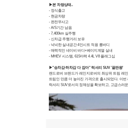
▶본 차량상태..
- 정식출고
- 현금차량
- 완전무사고
- A/S기간 남음
- 7,400km 실주행
- 신차급 주행거리 보유
- 넉넉한 실내공간 4인시트 적용 롱바디
- 매력적인 네이비 바디+베이지계열 실내
- MHEV 시스템, 615마력 4.4L V8 플래그십
▶"승차감·하차감 다 잡아" 럭셔리 SUV '끝판왕'
랜드로버 브랜드가 레인지로버의 최상위 트림 레인지로
트림인 만큼 더 높아진 가격으로 출시되었다. 이
럭셔리 SUV로서의 정체성을 확보하고, 고급스러운