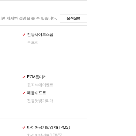
면 자세한 설명을 볼 수 있습니다.
옵션설명
전동사이드스탭
루프랙
ECM룸미러
뒷좌석에어벤트
패들쉬프트
전동햇빛가리개
타이어공기압감지(TPMS)
차선이탈경보(LDWS)