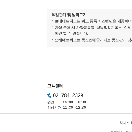
2.■■■■ 내가 이 차량을 승계받는다면?
책임한계 및 법적고지
(리스렌트 잘 모르시는분들 필독!) ■■■■■■
보배네트워크는 광고 등록 시스템만을 제공하며 
차량 구매 시 차량등록증, 성능점검기록부, 실제
-모든 렌트와 리스는 할부와는 구조가 다릅니다!
확인 할 수 있습니다.
;계약시 비용+ 운행기간 비용 + 만기 인수시 비용
보배네트워크는 통신판매중개자로 통신판매 당사자
;차주님에게 보증금을 지급하고
;잔여기간동안 72만원씩 운행하시다가.
;만기시 차량을 그냥 반납하고 보증금을 환급받거나 
;만기시 내 명의로 인수하려면,
잔존가 차액 (잔가2290-1653)만원 지급하고 이전
3. ■■■■■ 렌트 승계 중요정보 ■■■■■■
평일
09 : 00 ~ 18 : 00
■■■■■■■■■■■■■■■■■■■■■■■■■■
점심시간
11 : 30 ~ 12 : 30
▶하나캐피탈 장기렌트 승계상품!
;개인, 개인사업자,법인사업자 모두가능!
회사소
고객센터 :
02-784-