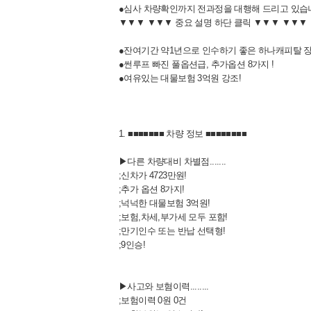
●심사 차량확인까지 전과정을 대행해 드리고 있습
▼▼▼ ▼▼▼ 중요 설명 하단 클릭 ▼▼▼ ▼▼▼
●잔여기간 약1년으로 인수하기 좋은 하나캐피탈 장
●썬루프 빠진 풀옵션급, 추가옵션 8가지 !
●여유있는 대물보험 3억원 강조!
1. ■■■■■■■ 차량 정보 ■■■■■■■■
▶다른 차량대비 차별점.......
;신차가 4723만원!
;추가 옵션 8가지!
;넉넉한 대물보험 3억원!
;보험,차세,부가세 모두 포함!
;만기인수 또는 반납 선택형!
;9인승!
▶사고와 보혐이력........
;보험이력 0원 0건