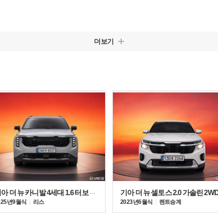
더보기
기아 더 뉴 카니발 4세대 1.6 터보 HEV 7인승
기아 더 뉴 셀토스 2.0 가솔린 2W
025년 9월식
리스
2023년 6월식
렌트승계