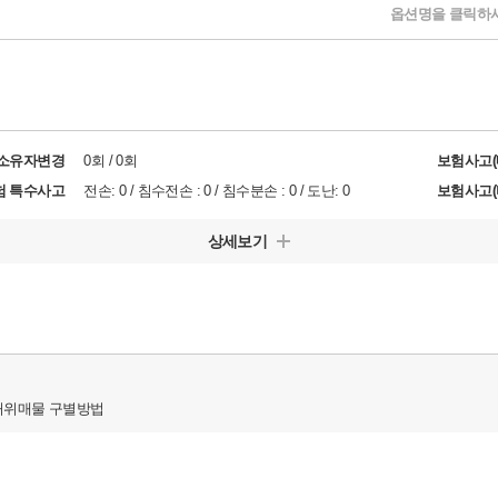
옵션명을 클릭하시
/소유자변경
0회 / 0회
보험사고(
험 특수사고
전손: 0 / 침수전손 : 0 / 침수분손 : 0 / 도난: 0
보험사고(
상세보기
허위매물 구별방법