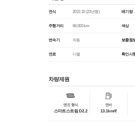
연식
2022.10 (23년형)
배기량
주행거리
69,000 km
색상
변속기
자동
보증정
연료
디젤
확인사
차량제원
차
량
정
보
엔진 형식
연비
스마트스트림 D2.2
13.1km/ℓ