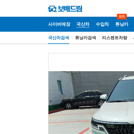
사이버매장
국산차
수입차
튜닝카
국산차검색
튜닝카검색
리스렌트차량
국
산
차