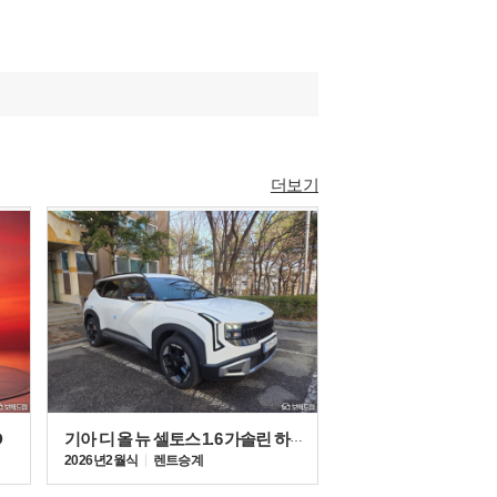
더보기
D
기아 디 올 뉴 셀토스 1.6 가솔린 하이브리드
2026년 2월식
렌트승계