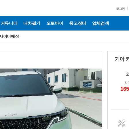
로그인
커뮤니티
내차팔기
오토바이
중고장터
업체검색
사이버매장
기아 카
2
인
16