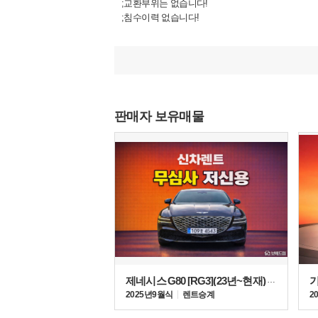
;교환부위는 없습니다!
;침수이력 없습니다!
;출고 전 다시한번 성능점검가능합니다!
▶신차보증AS
; 일반부품 3년 6만 종료 !
; 파워트레인 엔진변속기등 5년 10만 가능!
판매자 보유매물
▶추가옵션에 대하여
- 화이트컬러
- 컴포트팩
- 드라이브와이즈
- 크렐사운드
- 모니터링팩
- 원격주차보조
- 스마트커넥트
- 스타일
제네시스 G80 [RG3](23년~현재) 3.5 터보 AWD
2025년 9월식
렌트승계
2