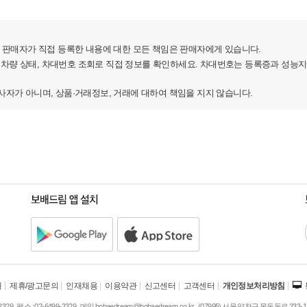
판매자가 직접 등록한 내용에 대한 모든 책임은 판매자에게 있습니다.
 차량 상태, 차대번호 조회로 직접 정보를 확인하세요. 차대번호는 등록증과 성능
(반납시 비용)으로 구성되어있습니다!
가 아니며, 상품·거래정보, 거래에 대하여 책임을 지지 않습니다.
(총 약정거리 7.5만 초과시 초과주행금있음)
받는 플랜입니다!
개
제휴/광고문의
인재채용
이용약관
신고센터
고객센터
개인정보처리방침
주
2329
팩스 :
02-6499-2329
메일
bobaedream@bobaedream.co.kr
(07995) 서울 양천구 목동동로 233-1