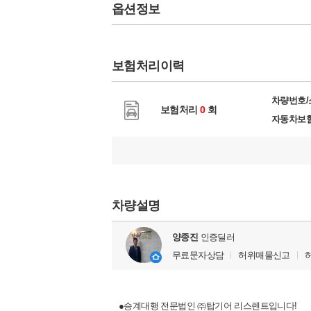
옵션정보
보험처리이력
차량번호
보험처리
0
회
자동차보
차량설명
양종진
인증딜러
무료문자상담
허위매물신고
●승계대행 전문법인 ㈜탑기어 리스렌트입니다!