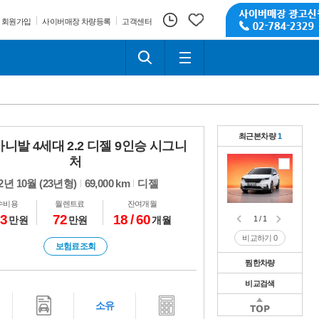
회원가입
사이버매장 차량등록
고객센터
최근본차량
1
니발 4세대 2.2 디젤 9인승 시그니
처
2년 10월 (23년형)
69,000 km
디젤
수비용
월렌트료
잔여개월
53
72
18 / 60
만원
만원
개월
1 / 1
비교하기
0
보험료조회
찜한차량
비교검색
1 / 1
비교하기
0
소유
1 / 1