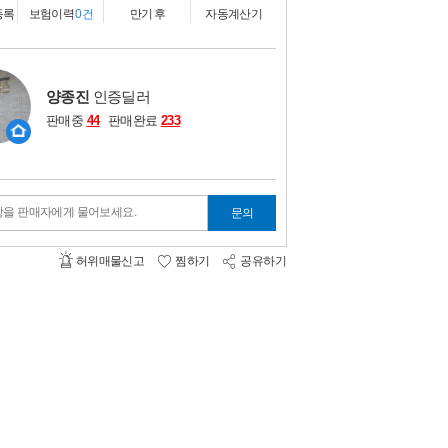
비교하기
0
등록
보험이력
0건
만기 후
자동계산기
양종진
인증딜러
판매중
44
판매완료
233
항을 판매자에게 물어보세요.
문의
허위매물신고
찜하기
공유하기