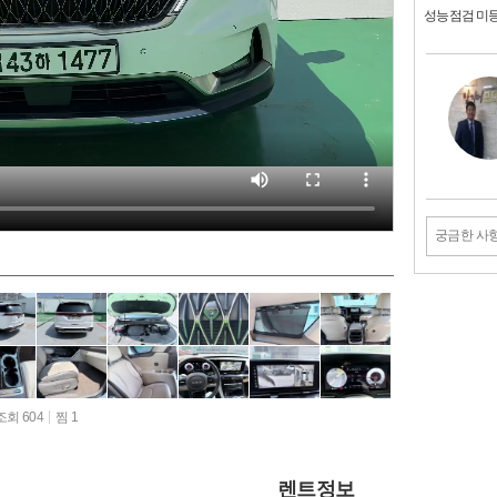
성능점검 미
궁금한 사
조회 604
찜 1
렌트정보