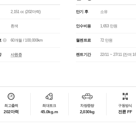
2,151 cc (202마력)
만기 후
소유
흰색
인수비용
1,653 만원
보
60개월 / 100,000km
월렌트료
72 만원
항
사원증
렌트기간
22/11 ~ 27/11 (잔여 
최고출력
최대토크
차량중량
구동방식
202마력
45.0kg.m
2,030kg
전륜 FF