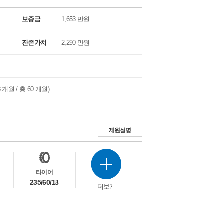
보증금
1,653 만원
잔존가치
2,290 만원
18 개월 / 총 60 개월)
제원설명
타이어
235/60/18
더보기