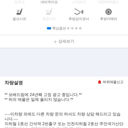
썬루프
네비게이션
스마트키
LED/HID램프
열선시트
통풍시트
후방감지센서
후방카메라
핵심옵션
상세보기
차량설명
허위매물신고
** 보배드림에 24년째 고정 광고 중입니다.**
** 허의 매물은 일체 올리지 않습니다.**
----이차량 외에도 다른 차량 문의 하셔도 차량 상담 해드리고 있습
니다.---
지하철 1호선 간석역 2번출구 또는 인천지하철 2호선 주안국가산단