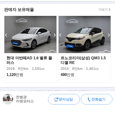
판매자 보유매물
더보기
▶ 구입 방법
》금요일 오후부터 월요일 오전 까지는 보배드림 직원들 없어서 허
의,미끼 매물 많이 올라 옵니다.
성능기록부 없거나 가격이 동급매물보다 싸거나 하는 매물은 허의,
미끼 매물일 가능성이 높으니 주의 하세요,
》차량 탁송 거래도 오랜 기간동안 하고 있습니다. 요즘엔 편하게
탁송거래들 많이 하시네요,
》탁송거래시 동영상으로 차량정보 세세히 확인해 드리고 있습니
현대 아반떼AD 1.6 밸류 플
르노코리아(삼성) QM3 1.5
다.
러스
디젤 RE
2018
8만km
1,591cc
2014
8만km
1,461cc
》동영상으로 차량정보 확인후 마음에 드시면 바로 탁송으로 차량
받아 보실수 있습니다.
1,120
만원
490
만원
》제 월 판매량의 대부분은 탁송거래로 이루어 지고 있습니다..
》캐피탈 할부,리스를 같이 하고 있으며 차량대차와 당일 차량출고
보배네트워크는 광고 등록 시스템만을 제공하며
가능 합니다.
판매자가 직접 등록한 내용에 대한 모든 책임은 판매자에게 있습니다.
전병관
문자상담
전화걸기
카맨모터스
차량 구매 시 차량등록증, 성능점검기록부, 실제 차량 상태,
차대번호 조회로 직접 정보를 확인하세요.
차대번호는 등록증과 성능지에 나와있으며
▶ 판매자의 말 한마디