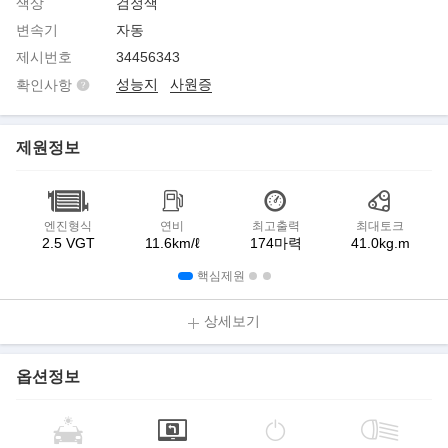
색상
검정색
변속기
자동
제시번호
34456343
성능지
사원증
확인사항
제원정보
엔진형식
연비
최고출력
최대토크
2.5 VGT
11.6km/ℓ
174마력
41.0kg.m
핵심제원
상세보기
옵션정보