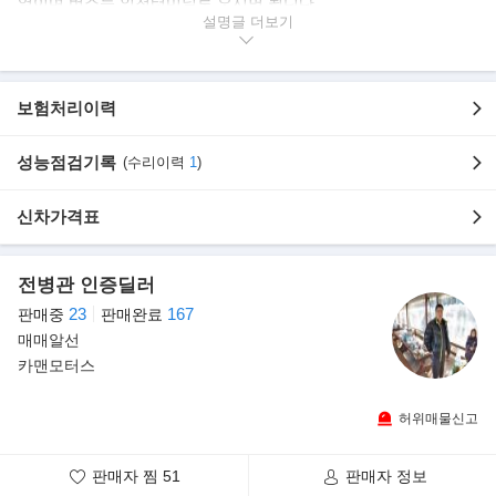
역이며 버스는 인천터미널로 오시면 됩니다.
근거리 분들을 위해 교통편이 불편한 분들은 미리 연락 주시면 계신
설명글
곳 까지 픽업 나가 드립니다.--------
----요즘은 탁송으로 주로 판매하고 있습니다.
시간 없거나 먼거리 분들을 위해 제가 직접 차량 확인후 동영상으로
보험처리이력
장단점
자세히 찍어 보내 드리고 영상 받아본후 결정 하시면 됩니다. --------
-
성능점검기록
(수리이력
1
)
신차가격표
》무사고,,중고차매매상사의 중고차 성능점검을 마친 합법적인 차
량입니다.
전병관 인증딜러
》성능기록부상 하부 누유 없이 진단 나온 관리 잘된 차량입니다.
23
167
판매중
판매완료
》전차주가 소중히 관리한 차량입니다.상태 좋은 차량 선별하여 올
매매알선
립니다.차량상태 특AA급 입니다.
카맨모터스
》 영업이력렌트이력 없는 순수 자가용 입니다.차량상태 최고 !! 전
국최저가판매 !!
허위매물신고
★차량상태 베리굿 /실내외관깔금/ 엔진및션최상/ 잡소리없음 차량
상태좋아요~//최저가!!★
판매자 찜
51
판매자 정보