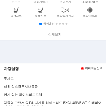
썬루프
네비게이션
스마트키
LED/HID램프
열선시트
통풍시트
후방감지센서
후방카메라
핵심옵션
상세보기
차량설명
허위매물신고
무사고
상위 익스클루시브등급
인기 있는 하이브리드모델
차종명 그랜저IG F/L 자가용 하이브리드 EXCLUSIVE A/T 인테리어