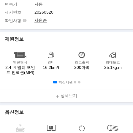
변속기
자동
제시번호
20260520
사원증
확인사항
제원정보
엔진형식
연비
최고출력
최대토크
2.4 I4 멀티 포인
16.2km/ℓ
200마력
25.1kg.m
트 인젝션(MPI)
핵심제원
상세보기
옵션정보