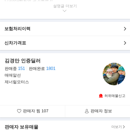
디자인+빌트인 공기청정기
차량 가격 46,030,000
설명글
포함 옵션
인테리어디자인
현대스마트센스3
보험처리이력
플래티넘
빌트인캠
신차가격표
as가능 합니다
김경만 인증딜러
-----------------------------------------------------------------------------
151
1801
판매중
판매완료
▶ 지금 보시는 차량은 100% 실매물임을 약속 드립니다
매매알선
제너럴모터스
허위매물 등록 시 차비 포함 100만원 지급해 드릴 것을 약속 드립니
다
허위매물신고
갖고 계시는 애정 가득한 차량도 좋은 가격에 매입,위탁판매 해드립
니다.
판매자 찜
107
판매자 정보
모든 차량은 세금계산서 , 현금영수증 포함 금액입니다 *위탁차량
제외*
판매자 보유매물
더보기
전액할부 및 여유자금 가능합니다 .