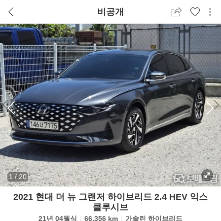
비공개
1
/
20
2021 현대 더 뉴 그랜저 하이브리드 2.4 HEV 익스
클루시브
21년 04월식
66,356 km
가솔린 하이브리드