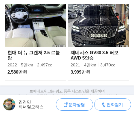
최소 4%대부터 신한은행 국민은행 하나은행 삼성오토 현대 KB JB
우리 메리츠 BNK 모두 가능합니다
차량만도 매입합니다
못 올리는 차량도 많습니다. 문의 주시면 성심성의 껏 찾으시는 차
량 구해 드립니다
현대 더 뉴 그랜저 2.5 르블
제네시스 GV80 3.5 터보
▶ 상사명 : 제네럴모터스
랑
AWD 5인승
2022
5만km
2,497cc
2021
4만km
3,470cc
판매자 : 김경만(딜러) / 휴대폰 : 010-9808-8484 (언제라도 상담 가
능합니다)
2,580
만원
3,999
만원
주소 : 경기 수원시 권선구 권선로 341 오토컬렉션 401호 제네럴모
터스
보배네트워크는 광고 등록 시스템만을 제공하며
연락 가능 시간 : 평일/주말 : 24시간
판매자가 직접 등록한 내용에 대한 모든 책임은 판매자에게 있습니다.
김경만
차량 구매 시 차량등록증, 성능점검기록부, 실제 차량 상태,
문자상담
전화걸기
▶ 오시는길..
제너럴모터스
차대번호 조회로 직접 정보를 확인하세요.
차대번호는 등록증과 성능지에 나와있으며
수원역 대중교통 5분, 자가용 5분거리
조회 시 정확한 옵션과 제원을 확인 할 수 있습니다.
보배네트워크는 통신판매중개자로 통신판매 당사자가 아니며,
상품·거래정보, 거래에 대하여 책임을 지지 않습니다.
▶ 매매 계약시 필요서류