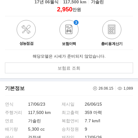
17년 06월식
117,500 km
가솔린
2,950
만원
3
성능점검
보험이력
총비용 계산기
해당모델은 시세가 준비되지 않았습니다.
보험료 조회
기본정보
26.06.15
1,089
연식
17/06/23
제시일
26/06/15
주행거리
117,500 km
최고출력
359 마력
연료
가솔린
복합연비
7.7 km/l
배기량
5,300 cc
승차정원
9
색상
검정색
제작일
17/05/26