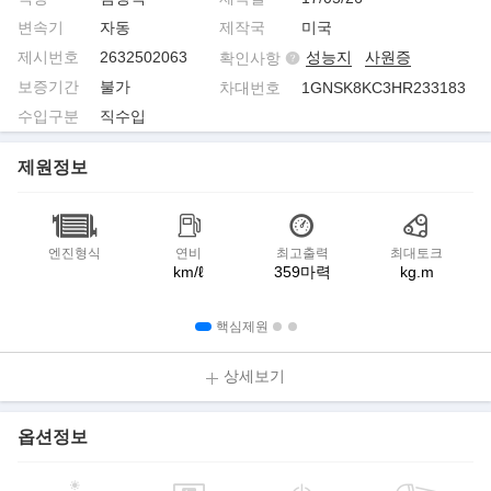
변속기
자동
제작국
미국
제시번호
2632502063
성능지
사원증
확인사항
보증기간
불가
차대번호
1GNSK8KC3HR233183
수입구분
직수입
제원정보
엔진형식
연비
최고출력
최대토크
km/ℓ
359마력
kg.m
핵심제원
상세보기
옵션정보