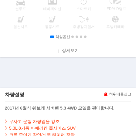
썬루프
네비게이션
스마트키
LED/HID램프
열선시트
통풍시트
후방감지센서
후방카메라
핵심옵션
상세보기
차량설명
허위매물신고
2017년 6월식 쉐보레 서버밴 5.3 4WD 모델을 판매합니다.
》무사고 운행 차량임을 강조
》5.3L 8기통 아메리칸 풀사이즈 SUV
》
크롬 죽이기 작업/신품 타이어 장착