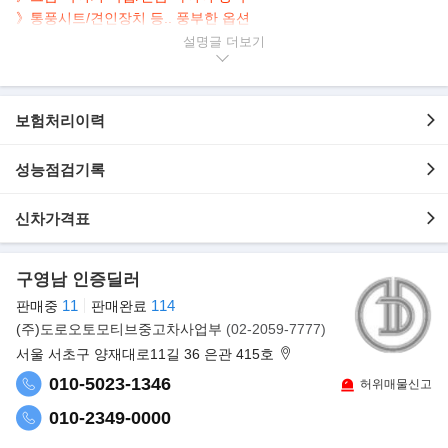
》통풍시트/견인장치 등.. 풍부한 옵션
》버스 전용 차선 이용 가능한 차량임을 강조
설명글
▶본 차량상태..
- 직수입
보험처리이력
- 무사고 운행
- 117,500km 실주행
- 세련된 블랙 바디컬러
성능점검기록
- 안정적인 주행 4륜구동
- 버스 전용 이용 가능한 차량
신차가격표
- 깔끔하게 관리된 내/외관 보유
- 8기통 고배기량 엔진 풀사이즈 SUV
구영남 인증딜러
▶쉐보레 서버밴
11
114
판매중
판매완료
풀사이즈 SUV 서버밴은 초대형 미국 SUV의 자존심이다. 2.5톤의
(주)도로오토모티브중고차사업부
(02-2059-7777)
차체를 끌기 위해 V8 5.3리터
서울 서초구 양재대로11길 36 은관 415호
엔진을 달았다. 포드 F150 SVT 랩터 순수 트럭 기능으로 시작해 고
010-5023-1346
허위매물신고
급 사양과 오프로드 성능을 지속적으로
더한 프리미엄 픽업트럭이다.
010-2349-0000