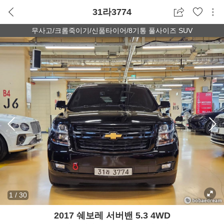
31라3774
무사고/크롬죽이기/신품타이어/8기통 풀사이즈 SUV
1
/
30
2017 쉐보레 서버밴 5.3 4WD