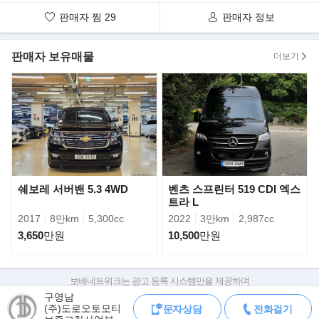
판매자 찜
29
판매자 정보
판매자 보유매물
더보기
▶구매시 유의사항
시세보다 매우낮은 가격으로 차량을 등록한후 계약금부터 요구하는
쉐보레 서버밴 5.3 4WD
벤츠 스프린터 519 CDI 엑스
판매자를 각별히 주의하시기 바랍니다.
트라 L
계약금을 송금해야 할 경우에는 차량등록증과 판매자의 신분을 먼
2017
8만km
5,300cc
2022
3만km
2,987cc
저 확인하시는 것이 좋습니다.
3,650
만원
10,500
만원
▶문의방법
전화가 부재중일시 보배드림의 무료 문자서비스를 이용하여 판매자
보배네트워크는 광고 등록 시스템만을 제공하며
와 가격상담 및 차량 상담을 하실수 있습
판매자가 직접 등록한 내용에 대한 모든 책임은 판매자에게 있습니다.
구영남
니다.(전화주시면 친절하고도 상세하게 설명드리도록 하겠습니다)
(주)도로오토모티
문자상담
전화걸기
차량 구매 시 차량등록증, 성능점검기록부, 실제 차량 상태,