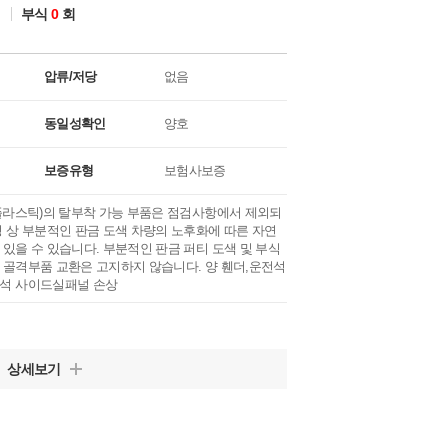
회
부식
0
회
압류/저당
없음
동일성확인
양호
보증유형
보험사보증
 플라스틱)의 탈부착 가능 부품은 점검사항에서 제외되
성 상 부분적인 판금 도색 차량의 노후화에 따른 자연
있을 수 있습니다. 부분적인 판금 퍼티 도색 및 부식
 골격부품 교환은 고지하지 않습니다. 양 휀더,운전석
석 사이드실패널 손상
상세보기