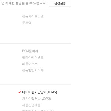
면 자세한 설명을 볼 수 있습니다.
옵션설명
전동사이드스탭
루프랙
ECM룸미러
뒷좌석에어벤트
패들쉬프트
전동햇빛가리개
타이어공기압감지(TPMS)
차선이탈경보(LDWS)
자동긴급제동