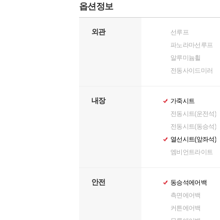
옵션정보
외관
선루프
파노라마선루프
알루미늄휠
전동사이드미러
내장
가죽시트
전동시트(운전석)
전동시트(동승석)
열선시트(앞좌석)
엠비언트라이트
안전
동승석에어백
측면에어백
커튼에어백