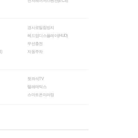
전자제어서스펜션(ECS)
경사로밀림방지
헤드업디스플레이(HUD)
무선충전
)
자동주차
뒷좌석TV
텔레매틱스
스마트폰미러링