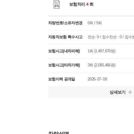
보험처리
4
회
차량번호/소유자변경
0회 / 5회
자동차보험 특수사고
전손: 0 / 침수전손 : 0 / 침수분
보험사고(내차피해)
1회 (1,497,670원)
보험사고(타차가해)
3회 (2,095,466원)
보험이력 공개일
2026- 07- 08
상세보기