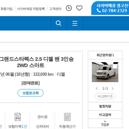
회원가입
사이버매장 차량등록
고객센터
최근본차량
1
그랜드스타렉스 2.5 디젤 밴 3인승
2WD 스마트
7년 06월 (18년형)
132,000 km
디젤
[판매완료]
1 / 1
보험료조회
비교하기
0
찜한차량
비교검색
1 / 1
준비중
비교하기
0
1 / 1
건
보험이력
1건
신차대비
자동계산기