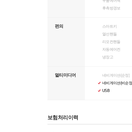
무릎에어백
후측방경보
편의
스마트키
열선핸들
리모컨핸들
자동에어컨
냉장고
멀티미디어
네비게이션(순정)
네비게이션(비순정
USB
보험처리이력