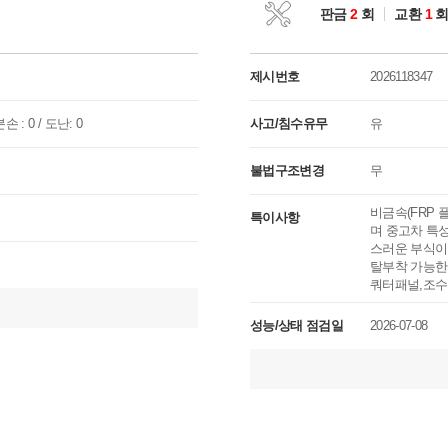
판금
2
회
교환
1
제시번호
2026118347
손 : 0 / 도난: 0
사고/침수유무
유
불법구조변경
무
비금속(FRP
특이사항
며 중고차 특
스러운 부식이 
탈부착 가능한
쿼터패널,조수
성능/상태 점검일
2026-07-08