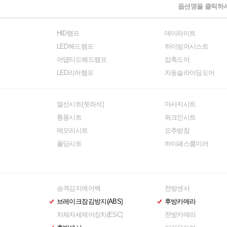
옵션명을 클릭하시
HID램프
데이라이트
LED헤드램프
하이빔어시스트
어댑티드헤드램프
압축도어
LED리어램프
자동슬라이딩도어
열선시트(뒷좌석)
마사지시트
통풍시트
워크인시트
메모리시트
요추받침
폴딩시트
하이패스룸미러
승객감지에어백
전방센서
브레이크잠김방지(ABS)
후방카메라
차체자세제어장치(ESC)
전방카메라