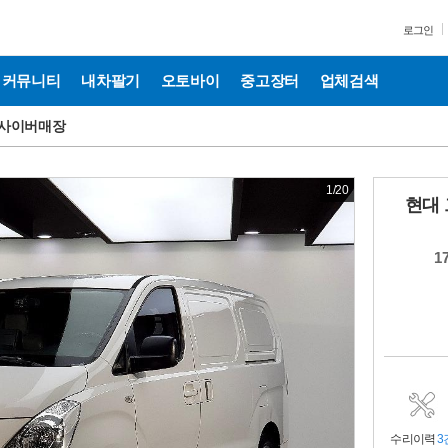
로그인
커뮤니티
내차팔기
오토바이
중고장터
업체검색
사이버매장
1
/
20
현대 
1
수리이력
3