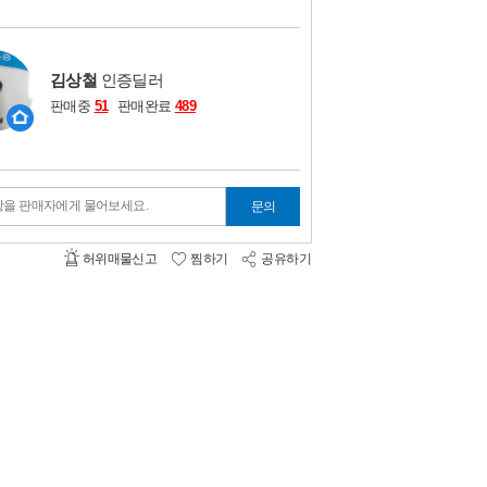
비교하기
0
김상철
인증딜러
판매중
51
판매완료
489
항을 판매자에게 물어보세요.
문의
허위매물신고
찜하기
공유하기