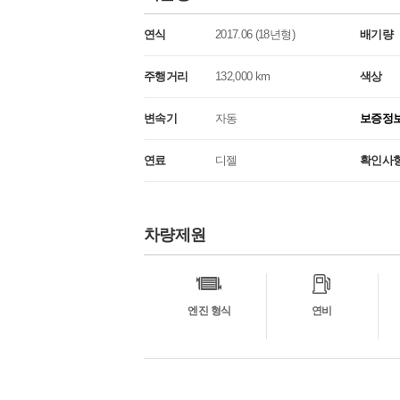
연식
2017.06 (18년형)
배기량
주행거리
132,000 km
색상
변속기
자동
보증정
연료
디젤
확인사
차량제원
차
량
정
보
엔진 형식
연비