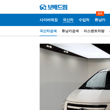
사이버매장
국산차
수입차
튜닝카
국산차검색
튜닝카검색
리스렌트차량
국
산
차