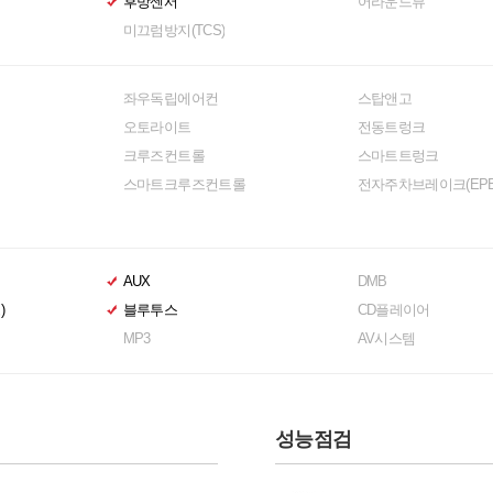
후방센서
어라운드뷰
미끄럼방지(TCS)
좌우독립에어컨
스탑앤고
오토라이트
전동트렁크
크루즈컨트롤
스마트트렁크
스마트크루즈컨트롤
전자주차브레이크(EPB
AUX
DMB
)
블루투스
CD플레이어
MP3
AV시스템
성능점검