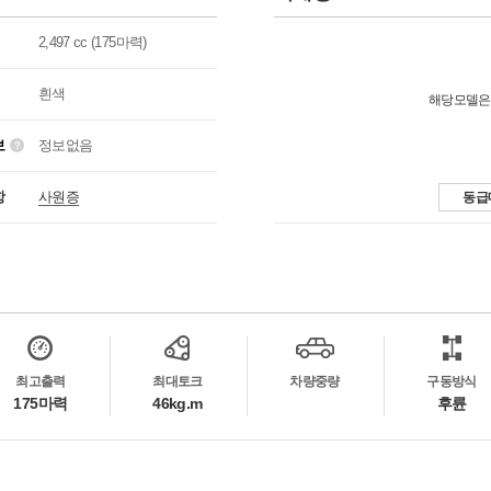
2,497 cc (175마력)
흰색
해당모델은
보
정보없음
항
사원증
동급
최고출력
최대토크
차량중량
구동방식
175마력
46kg.m
후륜