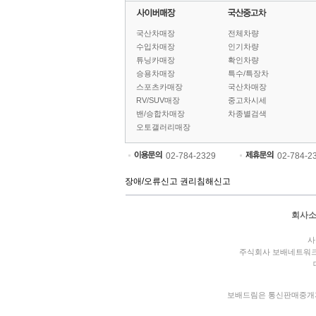
국산차매장
전체차량
수입차매장
인기차량
튜닝카매장
확인차량
승용차매장
특수/특장차
스포츠카매장
국산차매장
RV/SUV매장
중고차시세
밴/승합차매장
차종별검색
오토갤러리매장
02-784-2329
02-784-2
장애/오류신고
권리침해신고
회사
사
주식회사 보배네트워
보배드림은 통신판매중개자