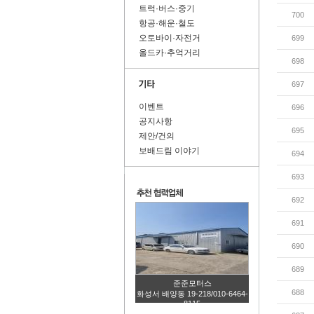
트럭·버스·중기
700
항공·해운·철도
오토바이·자전거
699
올드카·추억거리
698
697
이벤트
696
공지사항
695
제안/건의
보배드림 이야기
694
693
692
691
690
689
준준모터스
688
화성서 배양동 19-218/010-6464-
8115