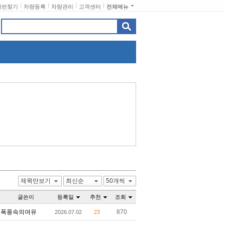
비번찾기
차량등록
차량관리
고객센터
전체메뉴
제목만보기
최신순
50개씩
글쓴이
등록일
추천
조회
폭풍속의여유
870
2026.07.02
23