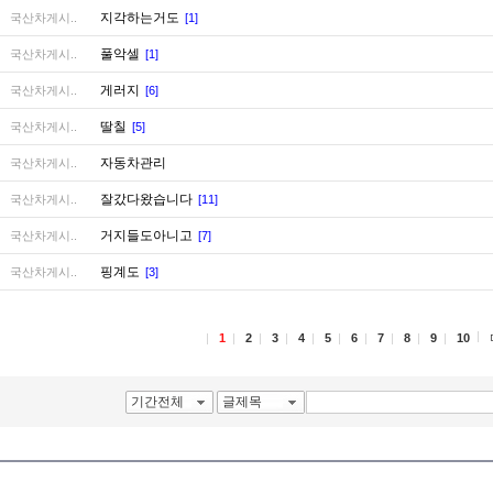
지각하는거도
국산차게시..
[1]
풀악셀
국산차게시..
[1]
게러지
국산차게시..
[6]
딸칠
국산차게시..
[5]
자동차관리
국산차게시..
잘갔다왔습니다
국산차게시..
[11]
거지들도아니고
국산차게시..
[7]
핑계도
국산차게시..
[3]
1
2
3
4
5
6
7
8
9
10
기간전체
글제목