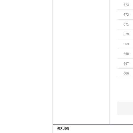
673
672
671
670
669
668
667
666