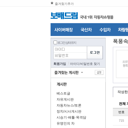
즐겨찾기추가
폭풍
로그인 상태 유지
회원가입
아이디
/
비밀번호 찾기
작성한
베스트글
자유게시판
전체 
자동차뉴스/토론
정치/시사게시판
번호
시승기·배틀·목격담
715
유명인의 차