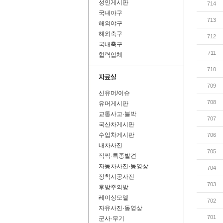
성인게시판
714
국내야구
713
해외야구
해외축구
712
국내축구
711
협력업체
710
709
신유머/이슈
708
유머게시판
교통사고·블박
707
국산차게시판
수입차게시판
706
내차사진
705
직찍·특종발견
자동차사진·동영상
704
장착시공사진
703
후방주의방
레이싱모델
702
자유사진·동영상
701
군사·무기