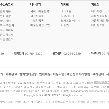
사이버매물등록
베스트글
내차사진
전체차량
국산차등록
자유게시판
자동차동영상
인기차량
수입차등록
보배드림 이야기
자동차사진/동
확인차량
매물등록권 구입
시승기
레이싱모델
특수/특장차
수입차매장
중고차시세
차종별검색
329
02-784-2329
02-784-2329
02-7
소개
|
제휴광고
|
협력업체신청
|
인재채용
|
이용약관
|
개인정보처리방침
|
고객센터
|
사
업자등록번호 : 117-81-64543
|
통신판매업신고번호 : 제 2013-서울양천-0465호
크
|
주소 : (07995) 서울 양천구 목동동로 233-1 드림타워 11, 12층
|
대표이사 : 김보배
|
개인정
대표전화 : 02-784-2329
|
대표팩스 : 02-6499-2329
|
이메일 : bobaedream@bobaedream.co.k
Copyright © BOBAENETWORK. All rights reserved.
이며 차량판매의 당사자가 아닙니다. 따라서 보배드림은 차량 거래검토 및 거래에 대하여 어