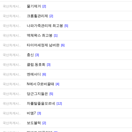
물기제거
국산차게시..
[2]
크롬휠관리제
국산차게시..
[2]
나파가죽관리제 최고봉
국산차게시..
[5]
액체왁스 최고봉
국산차게시..
[1]
타이어세정제 넘버완
국산차게시..
[6]
충신
국산차게시..
[3]
클럽.동호회
국산차게시..
[3]
엔에서디
국산차게시..
[6]
N에서 D로바꿀때
국산차게시..
[4]
당근그지들은
국산차게시..
[5]
차를탈줄을모르네
국산차게시..
[12]
비엠7
국산차게시..
[3]
보도블럭
국산차게시..
[2]