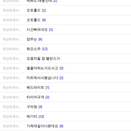
딱봐도 태풍인데
국산차게시..
[2]
오토홀드
국산차게시..
[1]
오토홀드
국산차게시..
[8]
시간빠르네요
국산차게시..
[1]
양주는
국산차게시..
[6]
화요소주
국산차게시..
[12]
요즘차들 참 밸런스가
국산차게시..
젤좋아하는거도사고
국산차게시..
[3]
마트에서사봤섭니다
국산차게시..
[2]
헤드라이트
국산차게시..
[7]
타이어규격
국산차게시..
[2]
구라청
국산차게시..
[4]
메기타
국산차게시..
[13]
가죽재질이다른데요
국산차게시..
[8]