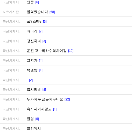
인증
국산차게시..
[6]
잘먹었습니다
자유게시판
[68]
폴?스타?
국산차게시..
[3]
배터리
국산차게시..
[7]
정신차려
국산차게시..
[3]
운전 고수와하수의차이점
국산차게시..
[12]
그지가
국산차게시..
[4]
복권방
국산차게시..
[1]
.
국산차게시..
[2]
출시임박
국산차게시..
[8]
누가자꾸 글을지우네요
국산차게시..
[22]
혹사시키지말고
국산차게시..
[1]
클럽
국산차게시..
[5]
프리워시
국산차게시..