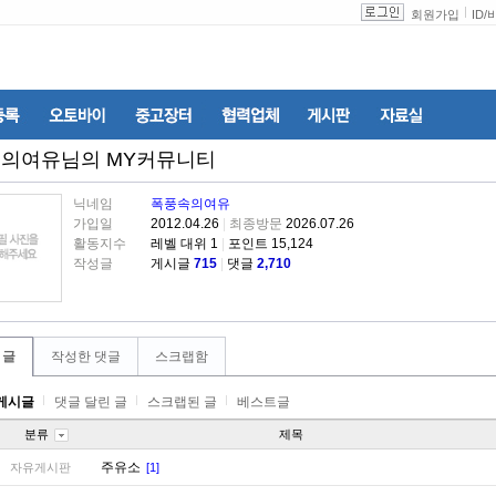
회원가입
ID
/
속의여유
님의 MY커뮤니티
닉네임
폭풍속의여유
가입일
2012.04.26
|
최종방문
2026.07.26
활동지수
레벨 대위 1
|
포인트 15,124
작성글
게시글
715
|
댓글
2,710
 글
작성한 댓글
스크랩함
게시글
댓글 달린 글
스크랩된 글
베스트글
분류
제목
주유소
자유게시판
[1]