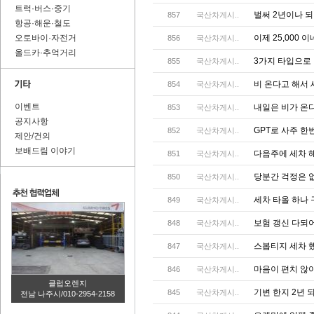
트럭·버스·중기
벌써 2년이나 되
857
국산차게시..
항공·해운·철도
오토바이·자전거
이제 25,000 
856
국산차게시..
올드카·추억거리
3가지 타입으로
855
국산차게시..
비 온다고 해서
854
국산차게시..
이벤트
내일은 비가 온
853
국산차게시..
공지사항
GPT로 사주 한
852
국산차게시..
제안/건의
보배드림 이야기
다음주에 세차 해
851
국산차게시..
당분간 걱정은 
850
국산차게시..
세차 타올 하나
849
국산차게시..
보험 갱신 다되어
848
국산차게시..
스봅티지 세차 
847
국산차게시..
마음이 편치 않아
846
국산차게시..
클럽오렌지
기변 한지 2년 
845
국산차게시..
전남 나주시/010-2954-2158