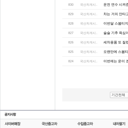
운전 연수 시켜
830
국산차게시..
차는 거의 안타
829
국산차게시..
이번달 스봅티지
828
국산차게시..
슬슬 기추 욕심이 
827
국산차게시..
세차용품 또 질
826
국산차게시..
오랜만에 스봅티지
825
국산차게시..
이번에는 운이 
824
국산차게시..
기간전체