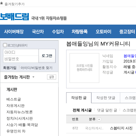
즐겨찾기추가
봅애들잉
님의 MY커뮤니티
로그인 상태 유지
닉네임
봅애들
가입일
2019.0
활동지수
레벨 중
회원가입
아이디
/
비밀번호 찾기
작성글
게시글
작성한 글
작성한 댓글
스크랩
베스트글
자유게시판
전체 게시글
댓글 달린 글
스크랩된
자동차뉴스/토론
정치/시사게시판
번호
분류
시승기·배틀·목격담
스봅티지 사진
872
국산차게시..
유명인의 차