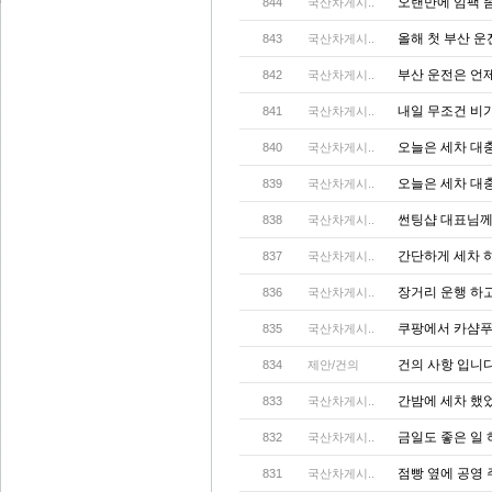
오랜만에 임팩 
844
국산차게시..
올해 첫 부산 운
843
국산차게시..
부산 운전은 언제
842
국산차게시..
내일 무조건 비
841
국산차게시..
오늘은 세차 대충 
840
국산차게시..
오늘은 세차 대
839
국산차게시..
썬팅샵 대표님께서
838
국산차게시..
간단하게 세차 
837
국산차게시..
장거리 운행 하
836
국산차게시..
쿠팡에서 카샴푸
835
국산차게시..
건의 사항 입니
834
제안/건의
간밤에 세차 했었
833
국산차게시..
금일도 좋은 일
832
국산차게시..
점빵 옆에 공영
831
국산차게시..