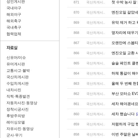
성인게시판
첫 수박 농사 
871
국산차게시..
국내야구
엔진오일 갈았
870
국산차게시..
해외야구
해외축구
유막 제거 하고
869
국산차게시..
국내축구
옆자리에 태우기
868
국산차게시..
협력업체
오랜만에 스봅티지
867
국산차게시..
엔진오일 교환 시
866
국산차게시..
신유머/이슈
슬슬 페인트 클렌
865
국산차게시..
유머게시판
교통사고·블박
하체 통갈이 해
864
국산차게시..
국산차게시판
수입차게시판
올해 두 번째 
863
국산차게시..
내차사진
부산 모터쇼 EV3
862
국산차게시..
직찍·특종발견
자동차사진·동영상
세차 해야겠네
861
국산차게시..
장착시공사진
세차 했습니다
860
국산차게시..
[
후방주의방
레이싱모델
저렴하게 구입 했
859
국산차게시..
자유사진·동영상
이번 주말은 날씨
858
국산차게시..
군사·무기