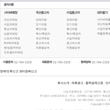
사이버매
국산차매장
전체차량
전체차량
국산차등
수입차매장
인기차량
인기차량
수입차등
튜닝카매장
확인차량
확인차량
매물등록권
승용차매장
특수/특장차
특수/특장차
스포츠카매장
국산차매장
수입차매장
RV/SUV매장
중고차시세
중고차시세
밴/승합차매장
차종별검색
차종별검색
오토갤러리매장
02-784-2329
02-784-2329
02-784-2329
장애/오류신고
권리침해신고
회사소개
|
제휴광고
|
협력업체신청
|
인
사업자등록번호 : 117-81-64543
|
통신판
주식회사 보배네트워크
|
주소 : (07995) 서울 양천구 목동동
대표전화 : 02-784-2329
|
대표팩스 : 02
Copyright © BO