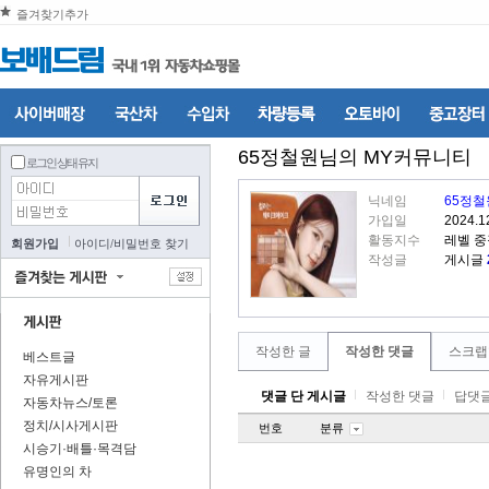
즐겨찾기추가
65정철원
님의 MY커뮤니티
로그인 상태 유지
닉네임
65정철
가입일
2024.1
활동지수
레벨 
회원가입
아이디
/
비밀번호 찾기
작성글
게시글
작성한 글
작성한 댓글
스크랩
베스트글
자유게시판
댓글 단 게시글
작성한 댓글
답댓글
자동차뉴스/토론
정치/시사게시판
번호
분류
시승기·배틀·목격담
유명인의 차