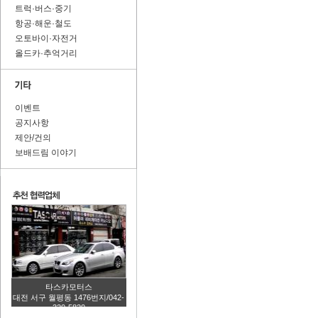
트럭·버스·중기
항공·해운·철도
오토바이·자전거
올드카·추억거리
이벤트
공지사항
제안/건의
보배드림 이야기
타스카모터스
대전 서구 월평동 1476번지/042-
320-5820