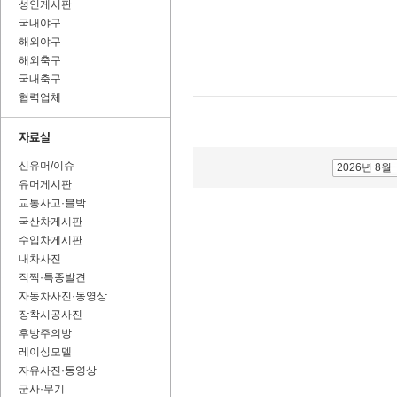
성인게시판
국내야구
해외야구
해외축구
국내축구
협력업체
신유머/이슈
2026년 8월
유머게시판
교통사고·블박
국산차게시판
수입차게시판
내차사진
직찍·특종발견
자동차사진·동영상
장착시공사진
후방주의방
레이싱모델
자유사진·동영상
군사·무기