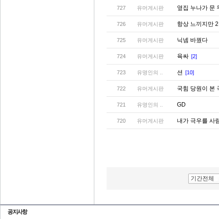
옆집 누나가 문
727
유머게시판
항상 느끼지만 
726
유머게시판
닉넴 바꿨다
725
유머게시판
육싸
724
유머게시판
[2]
션
723
유명인의 ..
[10]
국힘 당원이 본
722
유머게시판
GD
721
유명인의 ..
내가 극우를 사
720
유머게시판
기간전체