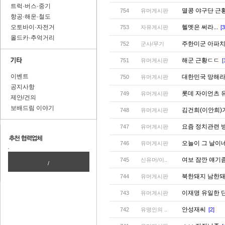
트럭·버스·중기
멸콩 야구단 근
754
유머게시판
항공·해운·철도
오토바이·자전거
헬멧은 써라...
753
자유게시판
[3
올드카·추억거리
주한미군 아파치
752
군사/무기
해군 근황ㄷㄷ
751
유머게시판
[
이벤트
대한민국 망해
750
유머게시판
공지사항
롯데 자이언츠 
749
유머게시판
제안/건의
보배드림 이야기
김건희(이안희)
748
유머게시판
요즘 정치관련 
747
유머게시판
오늘이 그 날이
746
유머게시판
여보 잠깐 얘기
745
신유머/이..
/
북한돼지 남한
744
유머게시판
이재명 유일한
743
유머게시판
안성재씨
742
유명인의 ..
[2]