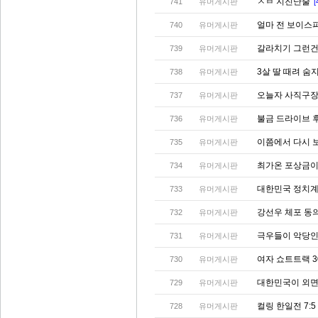
ㅅㅂ 지진난줄
741
유머게시판
[
얼마 전 보이스
740
유머게시판
갈라치기 그런건
739
유머게시판
3살 딸 때려 숨
738
유머게시판
오늘자 사직구
737
유머게시판
불금 드라이브 
736
유머게시판
이쯤에서 다시 보
735
유머게시판
최가온 포상금이
734
유머게시판
대한민국 정치계
733
유머게시판
강선우 체포 동
732
유머게시판
극우들이 악당인
731
유머게시판
여자 쇼트트랙 3
730
유머게시판
대한민국이 외면
729
유머게시판
컬링 한일전 7:
728
유머게시판