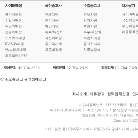
사이버매
국산차매장
전체차량
전체차량
국산차등
수입차매장
인기차량
인기차량
수입차등
튜닝카매장
확인차량
확인차량
매물등록권
승용차매장
특수/특장차
특수/특장차
스포츠카매장
국산차매장
수입차매장
RV/SUV매장
중고차시세
중고차시세
밴/승합차매장
차종별검색
차종별검색
오토갤러리매장
02-784-2329
02-784-2329
02-784-2329
장애/오류신고
권리침해신고
회사소개
|
제휴광고
|
협력업체신청
|
인
사업자등록번호 : 117-81-64543
|
통신판
주식회사 보배네트워크
|
주소 : (07995) 서울 양천구 목동동
대표전화 : 02-784-2329
|
대표팩스 : 02
Copyright © BO
보배드림은 통신판매중개자이며 차량판매의 당사자가 아닙니다. 