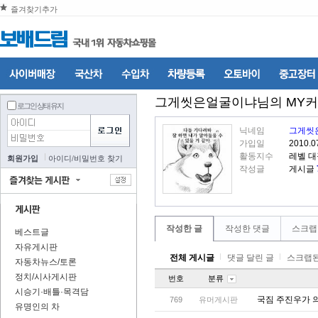
즐겨찾기추가
그게씻은얼굴이냐
님의 MY
로그인 상태 유지
닉네임
그게씻
가입일
2010.0
활동지수
레벨 
회원가입
아이디
/
비밀번호 찾기
작성글
게시글
작성한 글
작성한 댓글
스크랩
베스트글
자유게시판
전체 게시글
댓글 달린 글
스크랩된
자동차뉴스/토론
정치/시사게시판
번호
분류
시승기·배틀·목격담
국짐 주진우가 
769
유머게시판
유명인의 차