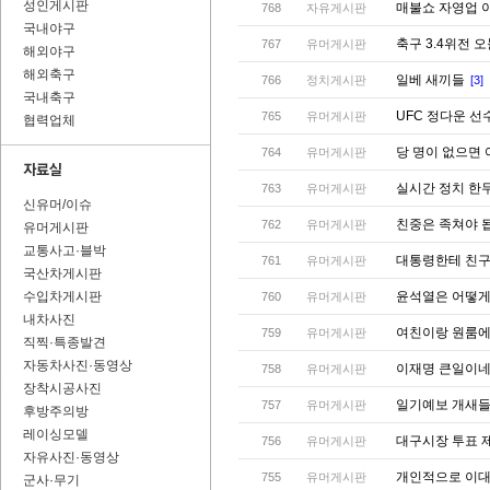
성인게시판
매불쇼 자영업 
768
자유게시판
국내야구
축구 3.4위전
767
유머게시판
해외야구
해외축구
일베 새끼들
766
정치게시판
[3]
국내축구
UFC 정다운 선
765
유머게시판
협력업체
당 명이 없으면
764
유머게시판
실시간 정치 한
763
유머게시판
신유머/이슈
친중은 족쳐야 
762
유머게시판
유머게시판
교통사고·블박
대통령한테 친구
761
유머게시판
국산차게시판
수입차게시판
윤석열은 어떻게
760
유머게시판
내차사진
여친이랑 원룸에
759
유머게시판
직찍·특종발견
자동차사진·동영상
이재명 큰일이
758
유머게시판
장착시공사진
일기예보 개새들
757
유머게시판
후방주의방
레이싱모델
대구시장 투표 
756
유머게시판
자유사진·동영상
개인적으로 이대
755
유머게시판
군사·무기