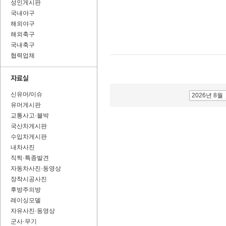
성인게시판
국내야구
해외야구
해외축구
국내축구
협력업체
신유머/이슈
2026년 8월
유머게시판
교통사고·블박
국산차게시판
수입차게시판
내차사진
직찍·특종발견
자동차사진·동영상
장착시공사진
후방주의방
레이싱모델
자유사진·동영상
군사·무기