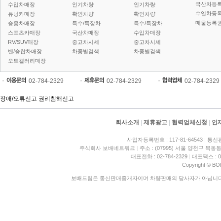
국산차등
수입차매장
인기차량
인기차량
수입차등
튜닝카매장
확인차량
확인차량
매물등록권
승용차매장
특수/특장차
특수/특장차
스포츠카매장
국산차매장
수입차매장
RV/SUV매장
중고차시세
중고차시세
밴/승합차매장
차종별검색
차종별검색
오토갤러리매장
02-784-2329
02-784-2329
02-784-2329
장애/오류신고
권리침해신고
회사소개
|
제휴광고
|
협력업체신청
|
인
사업자등록번호 : 117-81-64543
|
통신판
주식회사 보배네트워크
|
주소 : (07995) 서울 양천구 목동동
대표전화 : 02-784-2329
|
대표팩스 : 02
Copyright © BO
보배드림은 통신판매중개자이며 차량판매의 당사자가 아닙니다. 