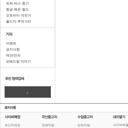
트럭·버스·중기
항공·해운·철도
오토바이·자전거
올드카·추억거리
이벤트
공지사항
제안/건의
보배드림 이야기
/
사이버매
국산차매장
전체차량
전체차량