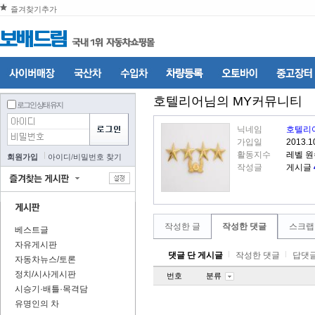
즐겨찾기추가
호텔리어
님의 MY커뮤니티
로그인 상태 유지
닉네임
호텔리
가입일
2013.1
활동지수
레벨 
회원가입
아이디
/
비밀번호 찾기
작성글
게시글
작성한 글
작성한 댓글
스크랩
베스트글
자유게시판
댓글 단 게시글
작성한 댓글
답댓글
자동차뉴스/토론
정치/시사게시판
번호
분류
시승기·배틀·목격담
유명인의 차