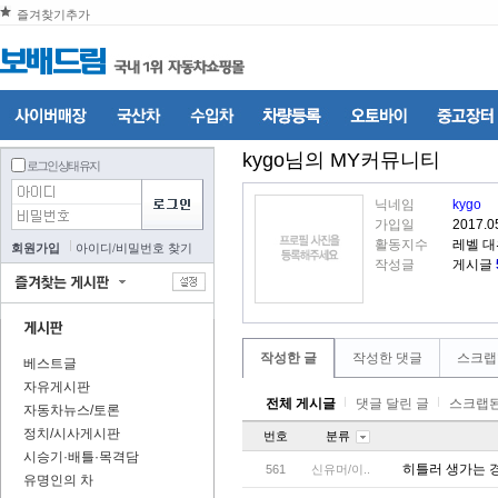
즐겨찾기추가
kygo
님의 MY커뮤니티
로그인 상태 유지
닉네임
kygo
가입일
2017.0
활동지수
레벨 대
회원가입
아이디
/
비밀번호 찾기
작성글
게시글
작성한 글
작성한 댓글
스크랩
베스트글
자유게시판
전체 게시글
댓글 달린 글
스크랩된
자동차뉴스/토론
정치/시사게시판
번호
분류
시승기·배틀·목격담
히틀러 생가는 
561
신유머/이..
유명인의 차