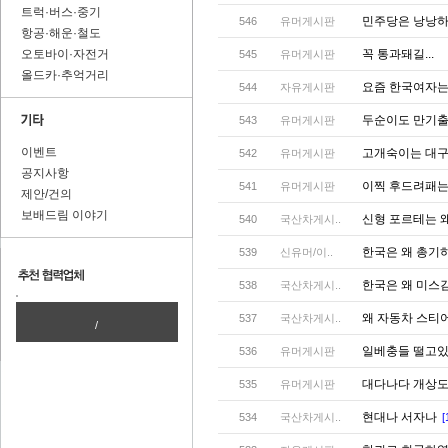
트럭·버스·중기
민주당은 낭낭하게
546
유머게시판
항공·해운·철도
오토바이·자전거
꼭 통과돼길...
545
유머게시판
올드카·추억거리
요즘 한국여자
544
자유게시판
두순이도 만기출
543
유머게시판
이벤트
고개숙이는 대
542
유머게시판
공지사항
이찍 후드려패는 
541
유머게시판
제안/건의
보배드림 이야기
신형 포르테는 왜
540
국산차게시..
한국은 왜 총기
539
신유머/이..
한국은 왜 미스
538
국산차게시..
왜 자동차 스티
537
국산차게시..
/
일베충들 떨고
536
유머게시판
대다나다 개상
535
유머게시판
현대나 서자나
534
국산차게시..
[