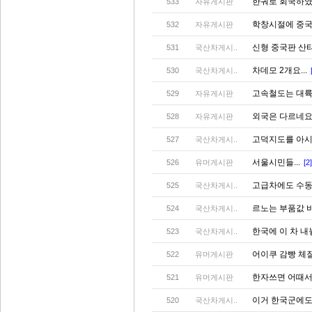
한궈로 회국하였
533
자유게시판
학창시절에 중국
532
자유게시판
신형 중국판 산타
531
국산차게시..
차데모 2개요...
530
국산차게시..
고속철도는 대륙
529
자유게시판
외국은 다르네요
528
자유게시판
고덕지도를 아시
527
국산차게시..
서울시민들...
526
유머게시판
[2]
고급차에도 수동
525
국산차게시..
르노는 부품값 
524
국산차게시..
한국에 이 차 
523
국산차게시..
어이쿠 감빵 체질
522
유머게시판
한자쓰면 어때서 
521
유머게시판
이거 한국군에도
520
국산차게시..