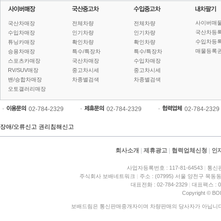
사이버매
국산차매장
전체차량
전체차량
국산차등
수입차매장
인기차량
인기차량
수입차등
튜닝카매장
확인차량
확인차량
매물등록권
승용차매장
특수/특장차
특수/특장차
스포츠카매장
국산차매장
수입차매장
RV/SUV매장
중고차시세
중고차시세
밴/승합차매장
차종별검색
차종별검색
오토갤러리매장
02-784-2329
02-784-2329
02-784-2329
장애/오류신고
권리침해신고
회사소개
|
제휴광고
|
협력업체신청
|
인
사업자등록번호 : 117-81-64543
|
통신판
주식회사 보배네트워크
|
주소 : (07995) 서울 양천구 목동동
대표전화 : 02-784-2329
|
대표팩스 : 02
Copyright © BO
보배드림은 통신판매중개자이며 차량판매의 당사자가 아닙니다. 