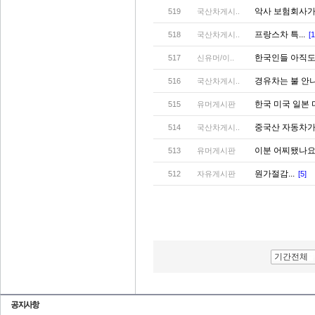
악사 보험회사가?
519
국산차게시..
프랑스차 특...
518
국산차게시..
[1
한국인들 아직도 
517
신유머/이..
경유차는 불 안
516
국산차게시..
한국 미국 일본
515
유머게시판
중국산 자동차가
514
국산차게시..
이분 어찌됐나요
513
유머게시판
원가절감...
512
자유게시판
[5]
기간전체