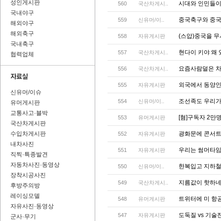
성인게시판
시대와 인민들이
560
국산차게시..
국내야구
중국축구와 중국
559
신유머/이..
해외야구
해외축구
(스압)중국을 무
558
자유게시판
국내축구
현다이 키야 왜 
557
국산차게시..
협력업체
요즘사람덜은 차
556
국산차게시..
외국에서 동양인
555
자유게시판
신유머/이슈
조선족도 우리
554
신유머/이..
유머게시판
교통사고·블박
[혐]구독자 2만
553
유머게시판
국산차게시판
수입차게시판
광화문에 콘서
552
자유게시판
내차사진
우리는 썸머타임
551
자유게시판
직찍·특종발견
자동차사진·동영상
한복입고 지하철타
550
신유머/이..
장착시공사진
지름값이 핫하
549
국산차게시..
후방주의방
레이싱모델
트위터에 미 항공
548
유머게시판
자유사진·동영상
도둑질 vs 기술
547
자유게시판
군사·무기