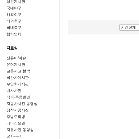
성인게시판
국내야구
해외야구
해외축구
기간전체
국내축구
협력업체
신유머/이슈
유머게시판
교통사고·블박
국산차게시판
수입차게시판
내차사진
직찍·특종발견
자동차사진·동영상
장착시공사진
후방주의방
레이싱모델
자유사진·동영상
군사·무기