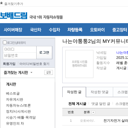
즐겨찾기추가
나는야퉁퉁2
님의 MY커뮤니
로그인 상태 유지
닉네임
나는야
가입일
2025.1
활동지수
레벨 
회원가입
아이디
/
비밀번호 찾기
작성글
게시글
작성한 글
작성한 댓글
스크랩
베스트글
자유게시판
전체 게시글
댓글 달린 글
스크랩된
자동차뉴스/토론
정치/시사게시판
번호
분류
시승기·배틀·목격담
전기자전거 살
1
오토바이/..
유명인의 차