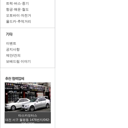
트럭·버스·중기
항공·해운·철도
오토바이·자전거
올드카·추억거리
이벤트
공지사항
제안/건의
보배드림 이야기
타스카모터스
대전 서구 월평동 1476번지/042-
320-5820