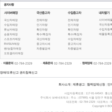
사이버매
국산차매장
전체차량
전체차량
국산차등
수입차매장
인기차량
인기차량
수입차등
튜닝카매장
확인차량
확인차량
매물등록권
승용차매장
특수/특장차
특수/특장차
스포츠카매장
국산차매장
수입차매장
RV/SUV매장
중고차시세
중고차시세
밴/승합차매장
차종별검색
차종별검색
오토갤러리매장
02-784-2329
02-784-2329
02-784-2329
장애/오류신고
권리침해신고
회사소개
|
제휴광고
|
협력업체신청
|
인
사업자등록번호 : 117-81-64543
|
통신판
주식회사 보배네트워크
|
주소 : (07995) 서울 양천구 목동동
대표전화 : 02-784-2329
|
대표팩스 : 02
Copyright © BO