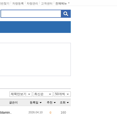
비번찾기
차량등록
차량관리
고객센터
전체메뉴
제목만보기
최신순
50개씩
글쓴이
등록일
추천
조회
btamin..
2026.04.10
160
0