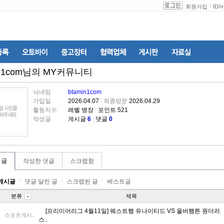
회원가입
ID
/
n1com
님의 MY커뮤니티
닉네임
btamin1com
가입일
2026.04.07
|
최종방문
2026.04.29
활동지수
레벨 병장
|
포인트 521
작성글
게시글
6
|
댓글
0
 글
작성한 댓글
스크랩함
게시글
댓글 달린 글
스크랩된 글
베스트글
분류
제목
[프리미어리그 4월11일] 웨스트햄 유나이티드 VS 울버햄튼 원더러
스포츠게시..
스..