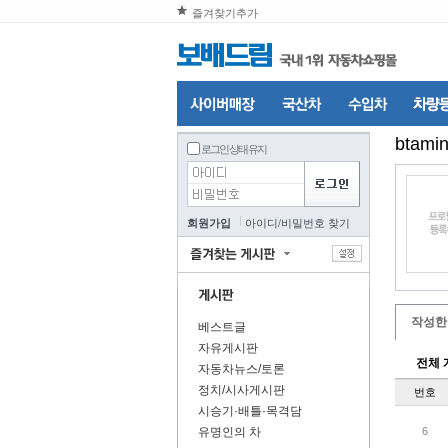
즐겨찾기추가
btami
로그인 상태 유지
회원가입
아이디
/
비밀번호 찾기
작성한
베스트글
자유게시판
전체 
자동차뉴스/토론
정치/시사게시판
번호
시승기·배틀·목격담
유명인의 차
6