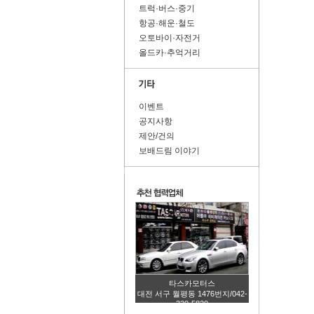
트럭·버스·중기
항공·해운·철도
오토바이·자전거
올드카·추억거리
이벤트
공지사항
제안/건의
보배드림 이야기
타스카모터스
대전 서구 월평동 1476번지/042-
320-5820