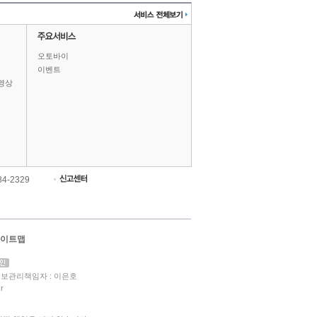
오토바이
이벤트
영상
84-2329
이트맵
보관리책임자 : 이은호
r