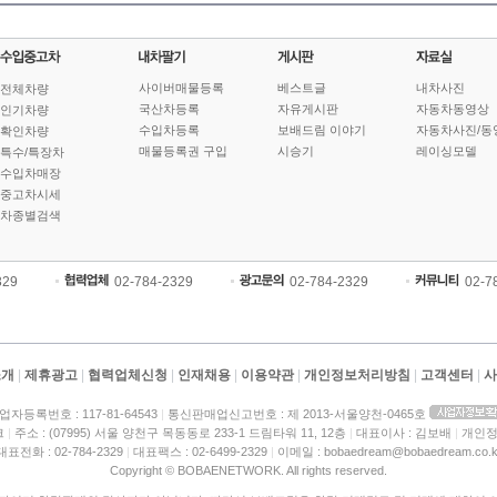
사이버매물등록
베스트글
내차사진
전체차량
국산차등록
자유게시판
자동차동영상
인기차량
수입차등록
보배드림 이야기
자동차사진/동
확인차량
매물등록권 구입
시승기
레이싱모델
특수/특장차
수입차매장
중고차시세
차종별검색
329
02-784-2329
02-784-2329
02-7
소개
|
제휴광고
|
협력업체신청
|
인재채용
|
이용약관
|
개인정보처리방침
|
고객센터
|
사
업자등록번호 : 117-81-64543
|
통신판매업신고번호 : 제 2013-서울양천-0465호
크
|
주소 : (07995) 서울 양천구 목동동로 233-1 드림타워 11, 12층
|
대표이사 : 김보배
|
개인정
대표전화 : 02-784-2329
|
대표팩스 : 02-6499-2329
|
이메일 : bobaedream@bobaedream.co.k
Copyright © BOBAENETWORK. All rights reserved.