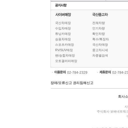
국산차매장
전체차량
수입차매장
인기차량
튜닝카매장
확인차량
승용차매장
특수/특장차
스포츠카매장
국산차매장
RV/SUV매장
중고차시세
밴/승합차매장
차종별검색
오토갤러리매장
02-784-2329
02-784-2
장애/오류신고
권리침해신고
회사
사
주식회사 보배네트워