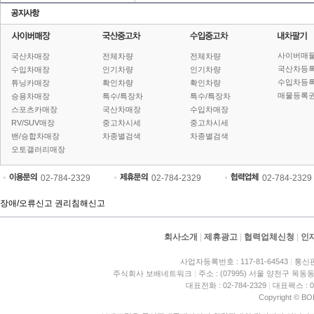
사이버매
국산차매장
전체차량
전체차량
국산차등
수입차매장
인기차량
인기차량
수입차등
튜닝카매장
확인차량
확인차량
매물등록권
승용차매장
특수/특장차
특수/특장차
스포츠카매장
국산차매장
수입차매장
RV/SUV매장
중고차시세
중고차시세
밴/승합차매장
차종별검색
차종별검색
오토갤러리매장
02-784-2329
02-784-2329
02-784-2329
장애/오류신고
권리침해신고
회사소개
|
제휴광고
|
협력업체신청
|
인
사업자등록번호 : 117-81-64543
|
통신판
주식회사 보배네트워크
|
주소 : (07995) 서울 양천구 목동동
대표전화 : 02-784-2329
|
대표팩스 : 02
Copyright © BO