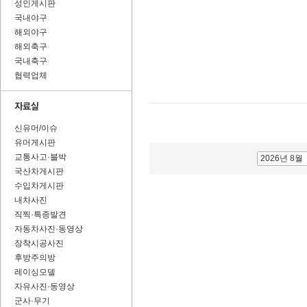
성인게시판
국내야구
해외야구
해외축구
국내축구
협력업체
신유머/이슈
유머게시판
교통사고·블박
2026년 8월
국산차게시판
수입차게시판
내차사진
직찍·특종발견
자동차사진·동영상
장착시공사진
후방주의방
레이싱모델
자유사진·동영상
군사·무기