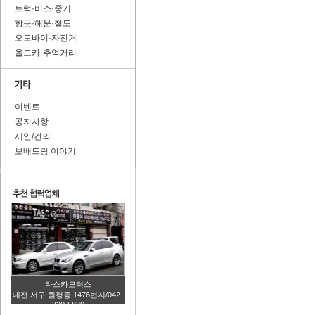
트럭·버스·중기
항공·해운·철도
오토바이·자전거
올드카·추억거리
이벤트
공지사항
제안/건의
보배드림 이야기
타스카모터스
대전 서구 월평동 1476번지/042-
320-5820