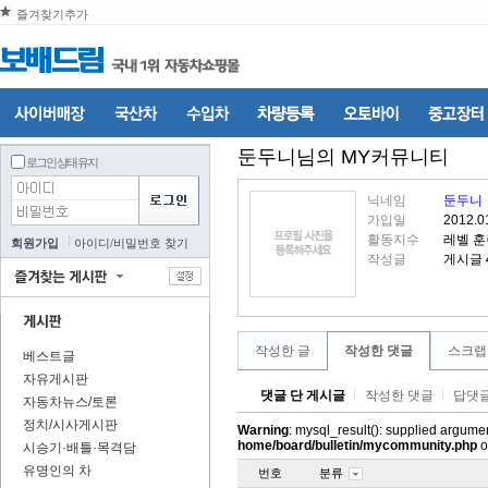
즐겨찾기추가
둔두니
님의 MY커뮤니티
로그인 상태 유지
닉네임
둔두니
가입일
2012.0
활동지수
레벨 
회원가입
아이디
/
비밀번호 찾기
작성글
게시글
작성한 글
작성한 댓글
스크랩
베스트글
자유게시판
댓글 단 게시글
작성한 댓글
답댓글
자동차뉴스/토론
정치/시사게시판
Warning
: mysql_result(): supplied argume
home/board/bulletin/mycommunity.php
o
시승기·배틀·목격담
유명인의 차
번호
분류